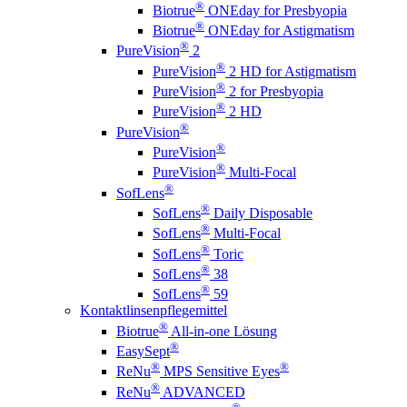
®
Biotrue
ONEday for Presbyopia
®
Biotrue
ONEday for Astigmatism
®
PureVision
2
®
PureVision
2 HD for Astigmatism
®
PureVision
2 for Presbyopia
®
PureVision
2 HD
®
PureVision
®
PureVision
®
PureVision
Multi-Focal
®
SofLens
®
SofLens
Daily Disposable
®
SofLens
Multi-Focal
®
SofLens
Toric
®
SofLens
38
®
SofLens
59
Kontaktlinsenpflegemittel
®
Biotrue
All-in-one Lösung
®
EasySept
®
®
ReNu
MPS Sensitive Eyes
®
ReNu
ADVANCED