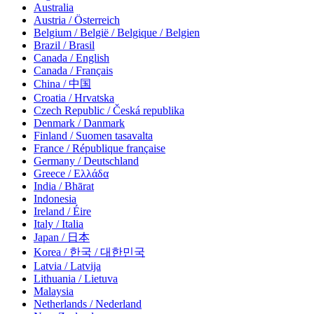
Australia
Austria / Österreich
Belgium / België / Belgique / Belgien
Brazil / Brasil
Canada / English
Canada / Français
China / 中国
Croatia / Hrvatska
Czech Republic / Česká republika
Denmark / Danmark
Finland / Suomen tasavalta
France / République française
Germany / Deutschland
Greece / Ελλάδα
India / Bhārat
Indonesia
Ireland / Éire
Italy / Italia
Japan / 日本
Korea / 한국 / 대한민국
Latvia / Latvija
Lithuania / Lietuva
Malaysia
Netherlands / Nederland