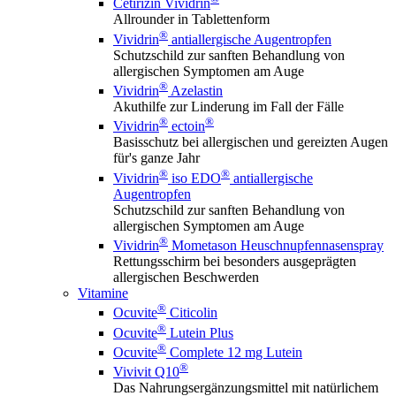
Cetirizin Vividrin
Allrounder in Tablettenform
®
Vividrin
antiallergische Augentropfen
Schutzschild zur sanften Behandlung von
allergischen Symptomen am Auge
®
Vividrin
Azelastin
Akuthilfe zur Linderung im Fall der Fälle
®
®
Vividrin
ectoin
Basisschutz bei allergischen und gereizten Augen
für's ganze Jahr
®
®
Vividrin
iso EDO
antiallergische
Augentropfen
Schutzschild zur sanften Behandlung von
allergischen Symptomen am Auge
®
Vividrin
Mometason Heuschnupfennasenspray
Rettungsschirm bei besonders ausgeprägten
allergischen Beschwerden
Vitamine
®
Ocuvite
Citicolin
®
Ocuvite
Lutein Plus
®
Ocuvite
Complete 12 mg Lutein
®
Vivivit Q10
Das Nahrungsergänzungsmittel mit natürlichem