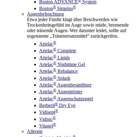
®
Boston ADVANCE
System
®
®
Boston
Simplus
Augenbefeuchtung
Etwa jeder Fünfte klagt über Beschwerden wie
Trockenheitsgefühl im Auge sowie müde, brennende
oder tränende Augen. Wer darunter leidet, sollte auf
sogenannte „Tränenersatzmittel“ zurückgreifen.
®
Artelac
®
Artelac
Complete
®
Artelac
Lipids
®
Artelac
Nighttime Gel
®
Artelac
Rebalance
®
Artelac
Splash
®
Artelac
Augenbesänftiger
®
Artelac
Augentröster
®
Artelac
Augenschutzengel
®
Berberil
Dry Eye
®
Vidisept
®
Vidisic
®
Vitagel
Allergie
®