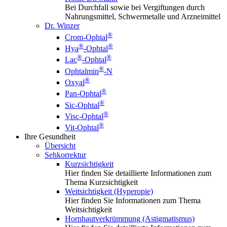
Bei Durchfall sowie bei Vergiftungen durch
Nahrungsmittel, Schwermetalle und Arzneimittel
Dr. Winzer
®
Crom-Ophtal
®
®
Hya
-Ophtal
®
®
Lac
-Ophtal
®
Ophtalmin
-N
®
Oxyal
®
Pan-Ophtal
®
Sic-Ophtal
®
Visc-Ophtal
®
Vit-Ophtal
Ihre Gesundheit
Übersicht
Sehkorrektur
Kurzsichtigkeit
Hier finden Sie detaillierte Informationen zum
Thema Kurzsichtigkeit
Weitsichtigkeit (Hyperopie)
Hier finden Sie Informationen zum Thema
Weitsichtigkeit
Hornhautverkrümmung (Astigmatismus)