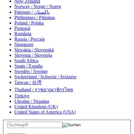
New Zealand
Norway / Norge / Noreg
Pakistan / پاکستان
Philippines / Pilipinas
Poland / Polska
Portugal
România
Russia / Росси́я
Singapore
Slovakia / Slovenská
Slovenia / Slovenija
South Africa
Spain / España
Sweden / Sverige
Switzerland / Schweiz / Svizzera
Taiwan / 台湾
Thailand / ราชอาณาจักรไทย
Türkiye
Ukraine / Україна
United Kingdom (UK)
United States of America (USA)