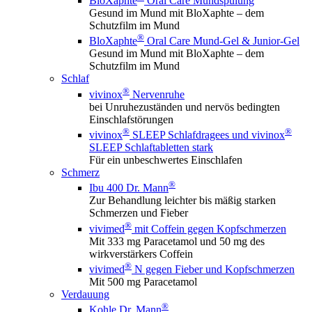
BloXaphte
Oral Care Mundspülung
Gesund im Mund mit BloXaphte – dem
Schutzfilm im Mund
®
BloXaphte
Oral Care Mund-Gel & Junior-Gel
Gesund im Mund mit BloXaphte – dem
Schutzfilm im Mund
Schlaf
®
vivinox
Nervenruhe
bei Unruhezuständen und nervös bedingten
Einschlafstörungen
®
®
vivinox
SLEEP Schlafdragees und vivinox
SLEEP Schlaftabletten stark
Für ein unbeschwertes Einschlafen
Schmerz
®
Ibu 400 Dr. Mann
Zur Behandlung leichter bis mäßig starken
Schmerzen und Fieber
®
vivimed
mit Coffein gegen Kopfschmerzen
Mit 333 mg Paracetamol und 50 mg des
wirkverstärkers Coffein
®
vivimed
N gegen Fieber und Kopfschmerzen
Mit 500 mg Paracetamol
Verdauung
®
Kohle Dr. Mann