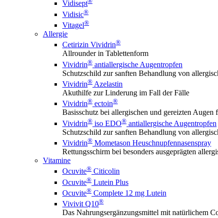
®
Vidisept
®
Vidisic
®
Vitagel
Allergie
®
Cetirizin Vividrin
Allrounder in Tablettenform
®
Vividrin
antiallergische Augentropfen
Schutzschild zur sanften Behandlung von allerg
®
Vividrin
Azelastin
Akuthilfe zur Linderung im Fall der Fälle
®
®
Vividrin
ectoin
Basisschutz bei allergischen und gereizten Augen f
®
®
Vividrin
iso EDO
antiallergische Augentropfen
Schutzschild zur sanften Behandlung von allerg
®
Vividrin
Mometason Heuschnupfennasenspray
Rettungsschirm bei besonders ausgeprägten aller
Vitamine
®
Ocuvite
Citicolin
®
Ocuvite
Lutein Plus
®
Ocuvite
Complete 12 mg Lutein
®
Vivivit Q10
Das Nahrungsergänzungsmittel mit natürlichem Co