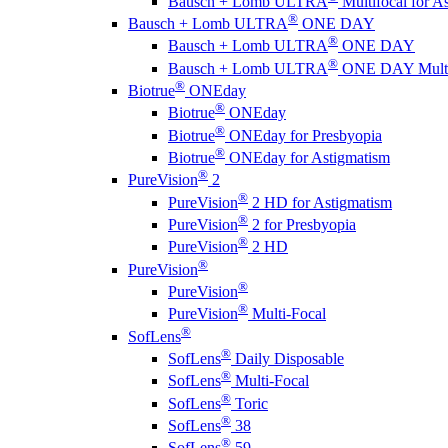
Bausch + Lomb ULTRA
Multifocal for A
®
Bausch + Lomb ULTRA
ONE DAY
®
Bausch + Lomb ULTRA
ONE DAY
®
Bausch + Lomb ULTRA
ONE DAY Multi
®
Biotrue
ONEday
®
Biotrue
ONEday
®
Biotrue
ONEday for Presbyopia
®
Biotrue
ONEday for Astigmatism
®
PureVision
2
®
PureVision
2 HD for Astigmatism
®
PureVision
2 for Presbyopia
®
PureVision
2 HD
®
PureVision
®
PureVision
®
PureVision
Multi-Focal
®
SofLens
®
SofLens
Daily Disposable
®
SofLens
Multi-Focal
®
SofLens
Toric
®
SofLens
38
®
SofLens
59