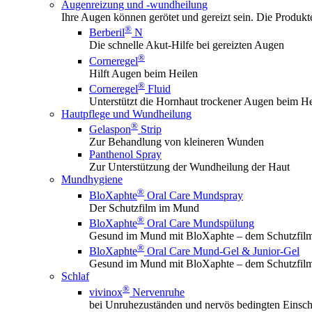
Augenreizung und -wundheilung
Ihre Augen können gerötet und gereizt sein. Die Produk
®
Berberil
N
Die schnelle Akut-Hilfe bei gereizten Augen
®
Corneregel
Hilft Augen beim Heilen
®
Corneregel
Fluid
Unterstützt die Hornhaut trockener Augen beim He
Hautpflege und Wundheilung
®
Gelaspon
Strip
Zur Behandlung von kleineren Wunden
Panthenol Spray
Zur Unterstützung der Wundheilung der Haut
Mundhygiene
®
BloXaphte
Oral Care Mundspray
Der Schutzfilm im Mund
®
BloXaphte
Oral Care Mundspülung
Gesund im Mund mit BloXaphte – dem Schutzfil
®
BloXaphte
Oral Care Mund-Gel & Junior-Gel
Gesund im Mund mit BloXaphte – dem Schutzfil
Schlaf
®
vivinox
Nervenruhe
bei Unruhezuständen und nervös bedingten Einsch