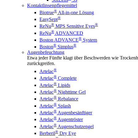
Kontaktlinsenpflegemittel
®
Biotrue
All-in-one Lösung
®
EasySept
®
®
ReNu
MPS Sensitive Eyes
®
ReNu
ADVANCED
®
Boston ADVANCE
System
®
®
Boston
Simplus
Augenbefeuchtung
Etwa jeder Fünfte klagt über Beschwerden wie Trockenhe
zurückgreifen.
®
Artelac
®
Artelac
Complete
®
Artelac
Lipids
®
Artelac
Nighttime Gel
®
Artelac
Rebalance
®
Artelac
Splash
®
Artelac
Augenbesänftiger
®
Artelac
Augentröster
®
Artelac
Augenschutzengel
®
Berberil
Dry Eye