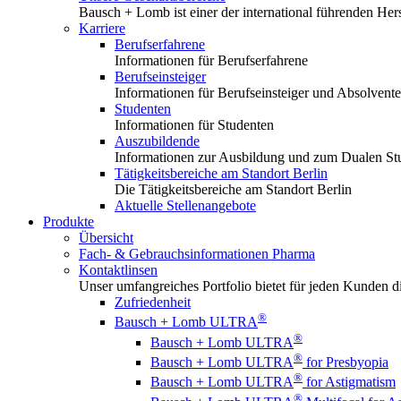
Bausch + Lomb ist einer der international führenden Hers
Karriere
Berufserfahrene
Informationen für Berufserfahrene
Berufseinsteiger
Informationen für Berufseinsteiger und Absolvent
Studenten
Informationen für Studenten
Auszubildende
Informationen zur Ausbildung und zum Dualen S
Tätigkeitsbereiche am Standort Berlin
Die Tätigkeitsbereiche am Standort Berlin
Aktuelle Stellenangebote
Produkte
Übersicht
Fach- & Gebrauchsinformationen Pharma
Kontaktlinsen
Unser umfangreiches Portfolio bietet für jeden Kunden die
Zufriedenheit
®
Bausch + Lomb ULTRA
®
Bausch + Lomb ULTRA
®
Bausch + Lomb ULTRA
for Presbyopia
®
Bausch + Lomb ULTRA
for Astigmatism
®