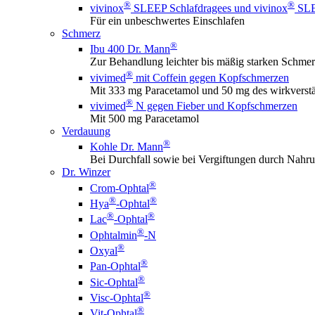
®
®
vivinox
SLEEP Schlafdragees und vivinox
SLEE
Für ein unbeschwertes Einschlafen
Schmerz
®
Ibu 400 Dr. Mann
Zur Behandlung leichter bis mäßig starken Schme
®
vivimed
mit Coffein gegen Kopfschmerzen
Mit 333 mg Paracetamol und 50 mg des wirkverstä
®
vivimed
N gegen Fieber und Kopfschmerzen
Mit 500 mg Paracetamol
Verdauung
®
Kohle Dr. Mann
Bei Durchfall sowie bei Vergiftungen durch Nahru
Dr. Winzer
®
Crom-Ophtal
®
®
Hya
-Ophtal
®
®
Lac
-Ophtal
®
Ophtalmin
-N
®
Oxyal
®
Pan-Ophtal
®
Sic-Ophtal
®
Visc-Ophtal
®
Vit-Ophtal