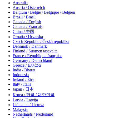
Australia
Austria / Österreich
Belgium / België / Belgique / Belgien
Brazil / Brasil
Canada / English
Canada / Français
China / 中国
Croatia / Hrvatska
Czech Republic / Česká republika
Denmark / Danmark
Finland / Suomen tasavalta
France / République française
Germany / Deutschland
Greece / Ελλάδα
India / Bhārat
Indonesia
Ireland / Éire
Italy / Italia
Japan / 日本
Korea / 한국 / 대한민국
Latvia / Latvija
Lithuania / Lietuva
Malaysia
Netherlands / Nederland