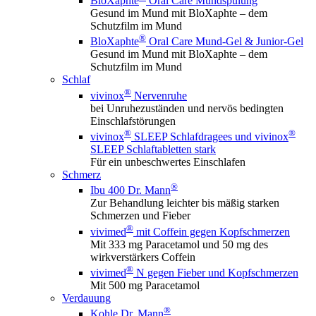
BloXaphte
Oral Care Mundspülung
Gesund im Mund mit BloXaphte – dem
Schutzfilm im Mund
®
BloXaphte
Oral Care Mund-Gel & Junior-Gel
Gesund im Mund mit BloXaphte – dem
Schutzfilm im Mund
Schlaf
®
vivinox
Nervenruhe
bei Unruhezuständen und nervös bedingten
Einschlafstörungen
®
®
vivinox
SLEEP Schlafdragees und vivinox
SLEEP Schlaftabletten stark
Für ein unbeschwertes Einschlafen
Schmerz
®
Ibu 400 Dr. Mann
Zur Behandlung leichter bis mäßig starken
Schmerzen und Fieber
®
vivimed
mit Coffein gegen Kopfschmerzen
Mit 333 mg Paracetamol und 50 mg des
wirkverstärkers Coffein
®
vivimed
N gegen Fieber und Kopfschmerzen
Mit 500 mg Paracetamol
Verdauung
®
Kohle Dr. Mann