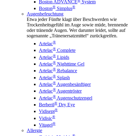
®
Boston ADVANCE
System
®
®
Boston
Simplus
Augenbefeuchtung
Etwa jeder Fünfte klagt über Beschwerden wie
Trockenheitsgefühl im Auge sowie müde, brennende
oder tränende Augen. Wer darunter leidet, sollte auf
sogenannte „Tränenersatzmittel“ zurückgreifen.
®
Artelac
®
Artelac
Complete
®
Artelac
Lipids
®
Artelac
Nighttime Gel
®
Artelac
Rebalance
®
Artelac
Splash
®
Artelac
Augenbesänftiger
®
Artelac
Augentröster
®
Artelac
Augenschutzengel
®
Berberil
Dry Eye
®
Vidisept
®
Vidisic
®
Vitagel
Allergie
®