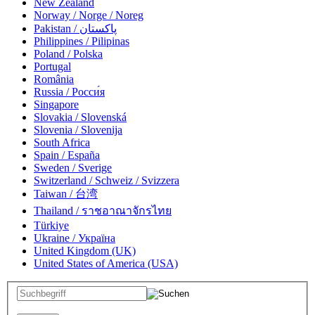
New Zealand
Norway / Norge / Noreg
Pakistan / پاکستان
Philippines / Pilipinas
Poland / Polska
Portugal
România
Russia / Росси́я
Singapore
Slovakia / Slovenská
Slovenia / Slovenija
South Africa
Spain / España
Sweden / Sverige
Switzerland / Schweiz / Svizzera
Taiwan / 台湾
Thailand / ราชอาณาจักรไทย
Türkiye
Ukraine / Україна
United Kingdom (UK)
United States of America (USA)