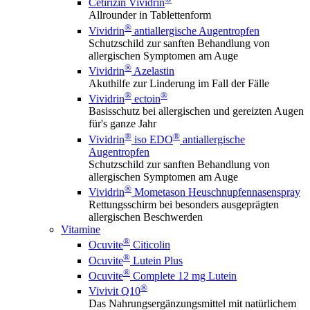
Cetirizin Vividrin
Allrounder in Tablettenform
®
Vividrin
antiallergische Augentropfen
Schutzschild zur sanften Behandlung von
allergischen Symptomen am Auge
®
Vividrin
Azelastin
Akuthilfe zur Linderung im Fall der Fälle
®
®
Vividrin
ectoin
Basisschutz bei allergischen und gereizten Augen
für's ganze Jahr
®
®
Vividrin
iso EDO
antiallergische
Augentropfen
Schutzschild zur sanften Behandlung von
allergischen Symptomen am Auge
®
Vividrin
Mometason Heuschnupfennasenspray
Rettungsschirm bei besonders ausgeprägten
allergischen Beschwerden
Vitamine
®
Ocuvite
Citicolin
®
Ocuvite
Lutein Plus
®
Ocuvite
Complete 12 mg Lutein
®
Vivivit Q10
Das Nahrungsergänzungsmittel mit natürlichem