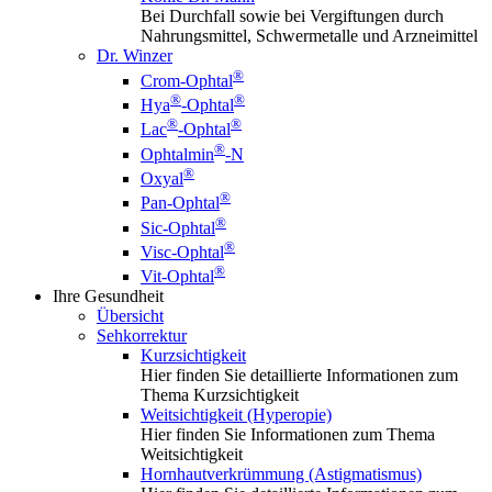
Bei Durchfall sowie bei Vergiftungen durch
Nahrungsmittel, Schwermetalle und Arzneimittel
Dr. Winzer
®
Crom-Ophtal
®
®
Hya
-Ophtal
®
®
Lac
-Ophtal
®
Ophtalmin
-N
®
Oxyal
®
Pan-Ophtal
®
Sic-Ophtal
®
Visc-Ophtal
®
Vit-Ophtal
Ihre Gesundheit
Übersicht
Sehkorrektur
Kurzsichtigkeit
Hier finden Sie detaillierte Informationen zum
Thema Kurzsichtigkeit
Weitsichtigkeit (Hyperopie)
Hier finden Sie Informationen zum Thema
Weitsichtigkeit
Hornhautverkrümmung (Astigmatismus)