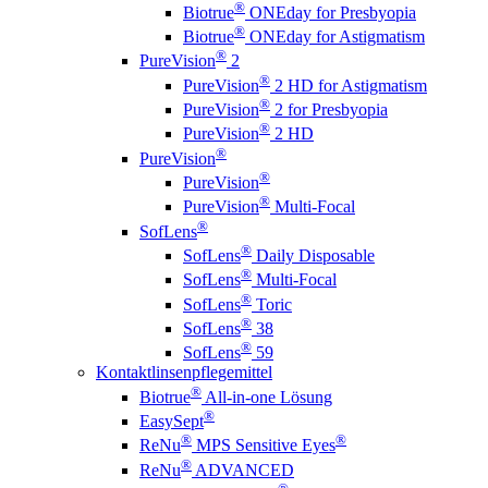
®
Biotrue
ONEday for Presbyopia
®
Biotrue
ONEday for Astigmatism
®
PureVision
2
®
PureVision
2 HD for Astigmatism
®
PureVision
2 for Presbyopia
®
PureVision
2 HD
®
PureVision
®
PureVision
®
PureVision
Multi-Focal
®
SofLens
®
SofLens
Daily Disposable
®
SofLens
Multi-Focal
®
SofLens
Toric
®
SofLens
38
®
SofLens
59
Kontaktlinsenpflegemittel
®
Biotrue
All-in-one Lösung
®
EasySept
®
®
ReNu
MPS Sensitive Eyes
®
ReNu
ADVANCED