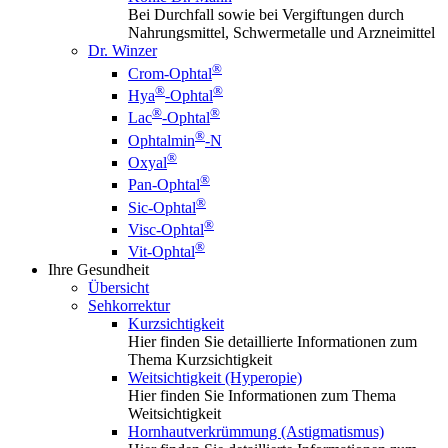
Bei Durchfall sowie bei Vergiftungen durch
Nahrungsmittel, Schwermetalle und Arzneimittel
Dr. Winzer
®
Crom-Ophtal
®
®
Hya
-Ophtal
®
®
Lac
-Ophtal
®
Ophtalmin
-N
®
Oxyal
®
Pan-Ophtal
®
Sic-Ophtal
®
Visc-Ophtal
®
Vit-Ophtal
Ihre Gesundheit
Übersicht
Sehkorrektur
Kurzsichtigkeit
Hier finden Sie detaillierte Informationen zum
Thema Kurzsichtigkeit
Weitsichtigkeit (Hyperopie)
Hier finden Sie Informationen zum Thema
Weitsichtigkeit
Hornhautverkrümmung (Astigmatismus)