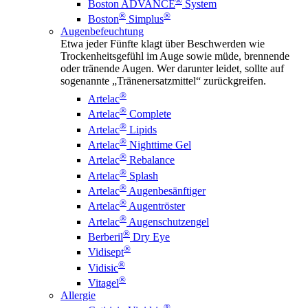
®
Boston ADVANCE
System
®
®
Boston
Simplus
Augenbefeuchtung
Etwa jeder Fünfte klagt über Beschwerden wie
Trockenheitsgefühl im Auge sowie müde, brennende
oder tränende Augen. Wer darunter leidet, sollte auf
sogenannte „Tränenersatzmittel“ zurückgreifen.
®
Artelac
®
Artelac
Complete
®
Artelac
Lipids
®
Artelac
Nighttime Gel
®
Artelac
Rebalance
®
Artelac
Splash
®
Artelac
Augenbesänftiger
®
Artelac
Augentröster
®
Artelac
Augenschutzengel
®
Berberil
Dry Eye
®
Vidisept
®
Vidisic
®
Vitagel
Allergie
®