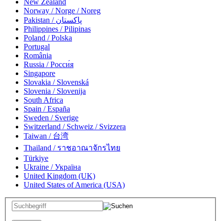
New Zealand
Norway / Norge / Noreg
Pakistan / پاکستان
Philippines / Pilipinas
Poland / Polska
Portugal
România
Russia / Росси́я
Singapore
Slovakia / Slovenská
Slovenia / Slovenija
South Africa
Spain / España
Sweden / Sverige
Switzerland / Schweiz / Svizzera
Taiwan / 台湾
Thailand / ราชอาณาจักรไทย
Türkiye
Ukraine / Україна
United Kingdom (UK)
United States of America (USA)