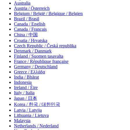
Australia
Austria / Österreich
Belgium / België / Belgique / Belgien
Brazil / Brasil
Canada / English
Canada / Français
China / 中国
Croatia / Hrvatska
Czech Republic / Česká republika
Denmark / Danmark
Finland / Suomen tasavalta
France / République française
Germany / Deutschland
Greece / Ελλάδα
India / Bhārat
Indonesia
Ireland / Éire
Italy / Italia
Japan / 日本
Korea / 한국 / 대한민국
Latvia / Latvija
Lithuania / Lietuva
Malaysia
Netherlands / Nederland