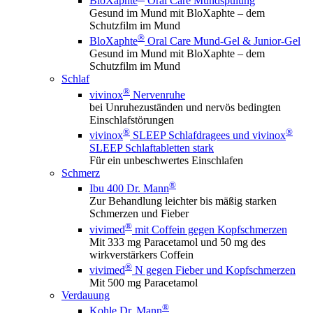
BloXaphte
Oral Care Mundspülung
Gesund im Mund mit BloXaphte – dem
Schutzfilm im Mund
®
BloXaphte
Oral Care Mund-Gel & Junior-Gel
Gesund im Mund mit BloXaphte – dem
Schutzfilm im Mund
Schlaf
®
vivinox
Nervenruhe
bei Unruhezuständen und nervös bedingten
Einschlafstörungen
®
®
vivinox
SLEEP Schlafdragees und vivinox
SLEEP Schlaftabletten stark
Für ein unbeschwertes Einschlafen
Schmerz
®
Ibu 400 Dr. Mann
Zur Behandlung leichter bis mäßig starken
Schmerzen und Fieber
®
vivimed
mit Coffein gegen Kopfschmerzen
Mit 333 mg Paracetamol und 50 mg des
wirkverstärkers Coffein
®
vivimed
N gegen Fieber und Kopfschmerzen
Mit 500 mg Paracetamol
Verdauung
®
Kohle Dr. Mann