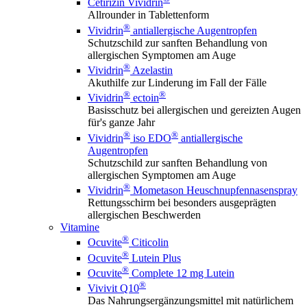
Cetirizin Vividrin
Allrounder in Tablettenform
®
Vividrin
antiallergische Augentropfen
Schutzschild zur sanften Behandlung von
allergischen Symptomen am Auge
®
Vividrin
Azelastin
Akuthilfe zur Linderung im Fall der Fälle
®
®
Vividrin
ectoin
Basisschutz bei allergischen und gereizten Augen
für's ganze Jahr
®
®
Vividrin
iso EDO
antiallergische
Augentropfen
Schutzschild zur sanften Behandlung von
allergischen Symptomen am Auge
®
Vividrin
Mometason Heuschnupfennasenspray
Rettungsschirm bei besonders ausgeprägten
allergischen Beschwerden
Vitamine
®
Ocuvite
Citicolin
®
Ocuvite
Lutein Plus
®
Ocuvite
Complete 12 mg Lutein
®
Vivivit Q10
Das Nahrungsergänzungsmittel mit natürlichem