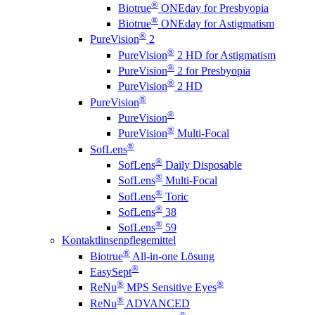
®
Biotrue
ONEday for Presbyopia
®
Biotrue
ONEday for Astigmatism
®
PureVision
2
®
PureVision
2 HD for Astigmatism
®
PureVision
2 for Presbyopia
®
PureVision
2 HD
®
PureVision
®
PureVision
®
PureVision
Multi-Focal
®
SofLens
®
SofLens
Daily Disposable
®
SofLens
Multi-Focal
®
SofLens
Toric
®
SofLens
38
®
SofLens
59
Kontaktlinsenpflegemittel
®
Biotrue
All-in-one Lösung
®
EasySept
®
®
ReNu
MPS Sensitive Eyes
®
ReNu
ADVANCED