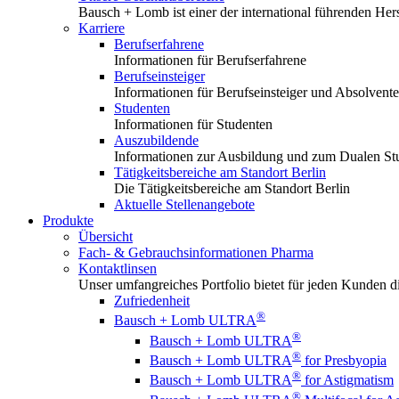
Bausch + Lomb ist einer der international führenden Hers
Karriere
Berufserfahrene
Informationen für Berufserfahrene
Berufseinsteiger
Informationen für Berufseinsteiger und Absolvent
Studenten
Informationen für Studenten
Auszubildende
Informationen zur Ausbildung und zum Dualen S
Tätigkeitsbereiche am Standort Berlin
Die Tätigkeitsbereiche am Standort Berlin
Aktuelle Stellenangebote
Produkte
Übersicht
Fach- & Gebrauchsinformationen Pharma
Kontaktlinsen
Unser umfangreiches Portfolio bietet für jeden Kunden die
Zufriedenheit
®
Bausch + Lomb ULTRA
®
Bausch + Lomb ULTRA
®
Bausch + Lomb ULTRA
for Presbyopia
®
Bausch + Lomb ULTRA
for Astigmatism
®