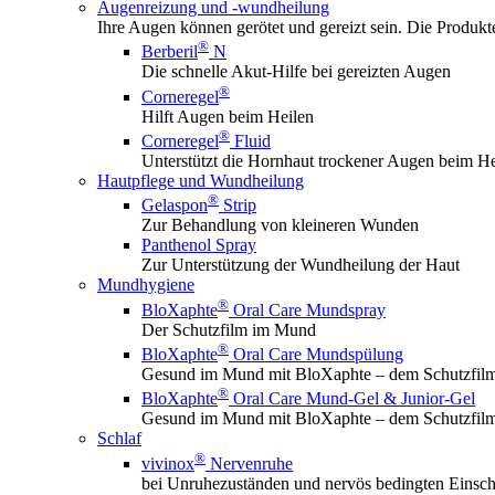
Augenreizung und -wundheilung
Ihre Augen können gerötet und gereizt sein. Die Produk
®
Berberil
N
Die schnelle Akut-Hilfe bei gereizten Augen
®
Corneregel
Hilft Augen beim Heilen
®
Corneregel
Fluid
Unterstützt die Hornhaut trockener Augen beim He
Hautpflege und Wundheilung
®
Gelaspon
Strip
Zur Behandlung von kleineren Wunden
Panthenol Spray
Zur Unterstützung der Wundheilung der Haut
Mundhygiene
®
BloXaphte
Oral Care Mundspray
Der Schutzfilm im Mund
®
BloXaphte
Oral Care Mundspülung
Gesund im Mund mit BloXaphte – dem Schutzfil
®
BloXaphte
Oral Care Mund-Gel & Junior-Gel
Gesund im Mund mit BloXaphte – dem Schutzfil
Schlaf
®
vivinox
Nervenruhe
bei Unruhezuständen und nervös bedingten Einsch