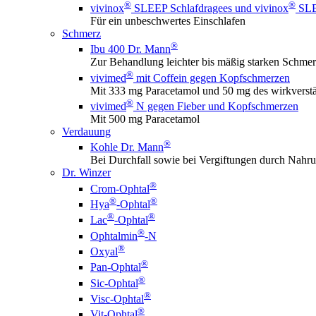
®
®
vivinox
SLEEP Schlafdragees und vivinox
SLEE
Für ein unbeschwertes Einschlafen
Schmerz
®
Ibu 400 Dr. Mann
Zur Behandlung leichter bis mäßig starken Schme
®
vivimed
mit Coffein gegen Kopfschmerzen
Mit 333 mg Paracetamol und 50 mg des wirkverstä
®
vivimed
N gegen Fieber und Kopfschmerzen
Mit 500 mg Paracetamol
Verdauung
®
Kohle Dr. Mann
Bei Durchfall sowie bei Vergiftungen durch Nahru
Dr. Winzer
®
Crom-Ophtal
®
®
Hya
-Ophtal
®
®
Lac
-Ophtal
®
Ophtalmin
-N
®
Oxyal
®
Pan-Ophtal
®
Sic-Ophtal
®
Visc-Ophtal
®
Vit-Ophtal