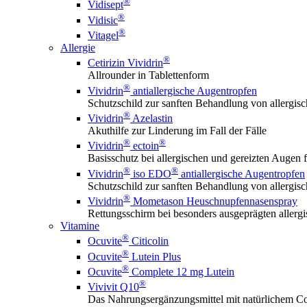
®
Vidisept
®
Vidisic
®
Vitagel
Allergie
®
Cetirizin Vividrin
Allrounder in Tablettenform
®
Vividrin
antiallergische Augentropfen
Schutzschild zur sanften Behandlung von allerg
®
Vividrin
Azelastin
Akuthilfe zur Linderung im Fall der Fälle
®
®
Vividrin
ectoin
Basisschutz bei allergischen und gereizten Augen f
®
®
Vividrin
iso EDO
antiallergische Augentropfen
Schutzschild zur sanften Behandlung von allerg
®
Vividrin
Mometason Heuschnupfennasenspray
Rettungsschirm bei besonders ausgeprägten aller
Vitamine
®
Ocuvite
Citicolin
®
Ocuvite
Lutein Plus
®
Ocuvite
Complete 12 mg Lutein
®
Vivivit Q10
Das Nahrungsergänzungsmittel mit natürlichem Co