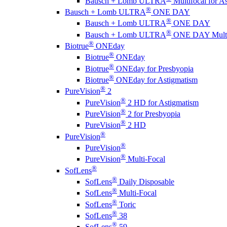
Bausch + Lomb ULTRA
Multifocal for A
®
Bausch + Lomb ULTRA
ONE DAY
®
Bausch + Lomb ULTRA
ONE DAY
®
Bausch + Lomb ULTRA
ONE DAY Multi
®
Biotrue
ONEday
®
Biotrue
ONEday
®
Biotrue
ONEday for Presbyopia
®
Biotrue
ONEday for Astigmatism
®
PureVision
2
®
PureVision
2 HD for Astigmatism
®
PureVision
2 for Presbyopia
®
PureVision
2 HD
®
PureVision
®
PureVision
®
PureVision
Multi-Focal
®
SofLens
®
SofLens
Daily Disposable
®
SofLens
Multi-Focal
®
SofLens
Toric
®
SofLens
38
®
SofLens
59