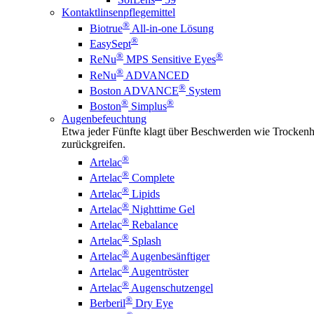
Kontaktlinsenpflegemittel
®
Biotrue
All-in-one Lösung
®
EasySept
®
®
ReNu
MPS Sensitive Eyes
®
ReNu
ADVANCED
®
Boston ADVANCE
System
®
®
Boston
Simplus
Augenbefeuchtung
Etwa jeder Fünfte klagt über Beschwerden wie Trockenhe
zurückgreifen.
®
Artelac
®
Artelac
Complete
®
Artelac
Lipids
®
Artelac
Nighttime Gel
®
Artelac
Rebalance
®
Artelac
Splash
®
Artelac
Augenbesänftiger
®
Artelac
Augentröster
®
Artelac
Augenschutzengel
®
Berberil
Dry Eye