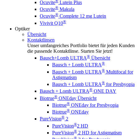
®
Ocuvite
Lutein Plus
®
Ocuvite
Makula
®
Ocuvite
Complete 12 mg Lutein
®
Vivivit Q10
Optiker
Übersicht
Kontaktlinsen
Unser umfangreiches Portfolio bietet für jeden Kunden
die passende Kontaktlinse. Starten Sie jetzt!
®
Bausch+Lomb ULTRA
Übersicht
®
Bausch + Lomb ULTRA
®
Bausch + Lomb ULTRA
Multifocal for
Astigmatism
®
Bausch + Lomb ULTRA
for Presbyopia
®
Bausch + Lomb ULTRA
ONE DAY
®
Biotrue
ONEday Übersicht
®
Biotrue
ONEday for Presbyopia
®
Biotrue
ONEday
®
PureVision
2
®
PureVision
2 HD
®
PureVision
2 HD for Astigmatism
®