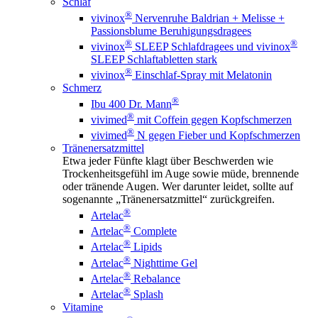
Schlaf
®
vivinox
Nervenruhe Baldrian + Melisse +
Passionsblume Beruhigungsdragees
®
®
vivinox
SLEEP Schlafdragees und vivinox
SLEEP Schlaftabletten stark
®
vivinox
Einschlaf-Spray mit Melatonin
Schmerz
®
Ibu 400 Dr. Mann
®
vivimed
mit Coffein gegen Kopfschmerzen
®
vivimed
N gegen Fieber und Kopfschmerzen
Tränenersatzmittel
Etwa jeder Fünfte klagt über Beschwerden wie
Trockenheitsgefühl im Auge sowie müde, brennende
oder tränende Augen. Wer darunter leidet, sollte auf
sogenannte „Tränenersatzmittel“ zurückgreifen.
®
Artelac
®
Artelac
Complete
®
Artelac
Lipids
®
Artelac
Nighttime Gel
®
Artelac
Rebalance
®
Artelac
Splash
Vitamine