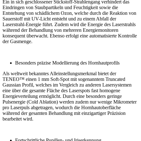
Ein in sich geschlossener Stickstoff-Strahlengang verhindert das
Eindringen von Staubpartikeln und Feuchtigkeit sowie die
Entstehung von schädlichem Ozon, welche durch die Reaktion von
Sauerstoff mit UV-Licht entsteht und zu einem Abfall der
Laserstrahl-Energie führt. Zudem wird die Energie des Laserstrahls
während der Behandlung von mehreren Energiemonitoren
konsequent überwacht. Ebenso erfolgt eine automatisierte Kontrolle
der Gasmenge.
Besonders präzise Modellierung des Hornhautprofils
Als weltweit bekanntes Alleinstellungsmerkmal bietet der
TENEO™ einen 1 mm Soft-Spot mit sogenanntem Truncated
Gaussian Profil, welches im Vergleich zu anderen Lasersystemen
eine über die gesamte Fläche des Laserspots fast homogene
Energieverteilung ermöglicht. Durch eine besonders geringe
Pulsenergie (Cold Ablation) werden zudem nur wenige Mikrometer
pro Laserpuls abgetragen, wodurch die Hornhautoberfläche
während der gesamten Behandlung mit einzigartiger Präzision
bearbeitet wird.
Fortschrittliche Pupillen- und Iriserkennung