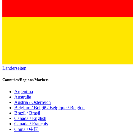
Länderseiten
Countries/Regions/Markets
Argentina
Australia
Austria / Österreich
Belgium / België / Belgique / Belgien
Brazil / Brasil
Canada / English
Canada / Français
China / 中国