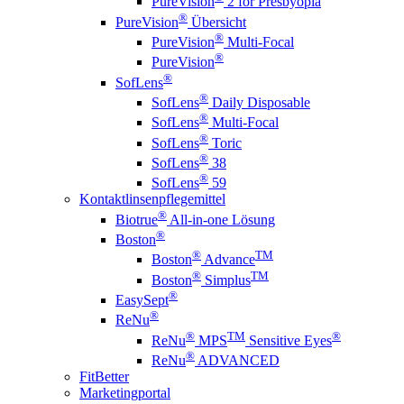
PureVision
2 for Presbyopia
®
PureVision
Übersicht
®
PureVision
Multi-Focal
®
PureVision
®
SofLens
®
SofLens
Daily Disposable
®
SofLens
Multi-Focal
®
SofLens
Toric
®
SofLens
38
®
SofLens
59
Kontaktlinsenpflegemittel
®
Biotrue
All-in-one Lösung
®
Boston
®
TM
Boston
Advance
®
TM
Boston
Simplus
®
EasySept
®
ReNu
®
TM
®
ReNu
MPS
Sensitive Eyes
®
ReNu
ADVANCED
FitBetter
Marketingportal