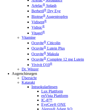
Artelac
Rebalance
®
Artelac
Splash
®
Berberil
Dry Eye
®
Biotrue
Augentropfen
®
Vidisept
®
Vidisic
®
Vitagel
Vitamine
®
Ocuvite
Citicolin
®
Ocuvite
Lutein Plus
®
Ocuvite
Makula
®
Ocuvite
Complete 12 mg Lutein
®
Vivivit Q10
Dr. Winzer
Augenchirurgen
Übersicht
Katarakt
Intraokularlinsen
Lux Plattform
enVista Plattform
IC-8™
EyeCee® ONE
Akreos® Adapt AO