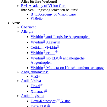
Alles für Ihre Werbung!
B+L Academy of Vision Care
Ihre Schulungsmöglichkeiten bei uns!
B+L Academy of Vision Care
FitBetter
Ärzte
Übersicht
Allergie
®
Vividrin
antiallergische Augentropfen
®
Vividrin
Azelastin
®
Cetirizin Vividrin
®
®
Vividrin
ectoin
®
®
Vividrin
iso EDO
antiallergische
Augentropfen
®
Vividrin
Mometason Heuschnupfennasenspray
Antiglaukomatosa
VIZI+
Antiinfektiva
®
Floxal
®
Ximaract
Antiphlogistika
®
Dexa-Rhinospray
N sine
®
Dexa EDO