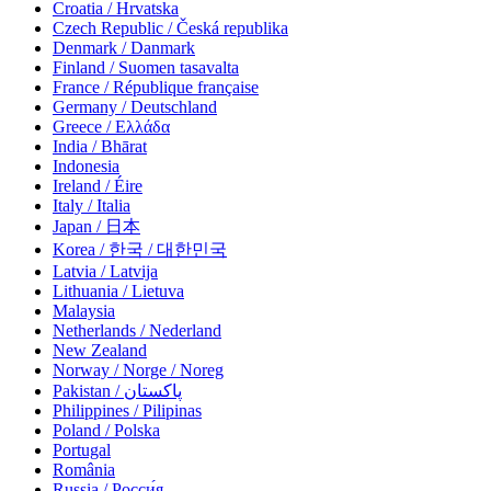
Croatia / Hrvatska
Czech Republic / Česká republika
Denmark / Danmark
Finland / Suomen tasavalta
France / République française
Germany / Deutschland
Greece / Ελλάδα
India / Bhārat
Indonesia
Ireland / Éire
Italy / Italia
Japan / 日本
Korea / 한국 / 대한민국
Latvia / Latvija
Lithuania / Lietuva
Malaysia
Netherlands / Nederland
New Zealand
Norway / Norge / Noreg
Pakistan / پاکستان
Philippines / Pilipinas
Poland / Polska
Portugal
România
Russia / Росси́я