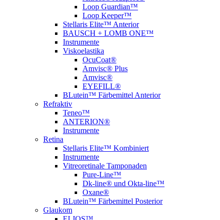
Loop Guardian™
Loop Keeper™
Stellaris Elite™ Anterior
BAUSCH + LOMB ONE™
Instrumente
Viskoelastika
OcuCoat®
Amvisc® Plus
Amvisc®
EYEFILL®
BLutein™ Färbemittel Anterior
Refraktiv
Teneo™
ANTERION®
Instrumente
Retina
Stellaris Elite™ Kombiniert
Instrumente
Vitreoretinale Tamponaden
Pure-Line™
Dk-line® und Okta-line™
Oxane®
BLutein™ Färbemittel Posterior
Glaukom
ELIOS™