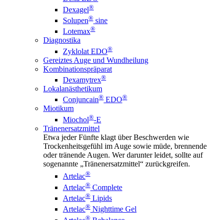
®
Dexagel
®
Solupen
sine
®
Lotemax
Diagnostika
®
Zyklolat EDO
Gereiztes Auge und Wundheilung
Kombinationspräparat
®
Dexamytrex
Lokalanästhetikum
®
®
Conjuncain
EDO
Miotikum
®
Miochol
-E
Tränenersatzmittel
Etwa jeder Fünfte klagt über Beschwerden wie
Trockenheitsgefühl im Auge sowie müde, brennende
oder tränende Augen. Wer darunter leidet, sollte auf
sogenannte „Tränenersatzmittel“ zurückgreifen.
®
Artelac
®
Artelac
Complete
®
Artelac
Lipids
®
Artelac
Nighttime Gel
®