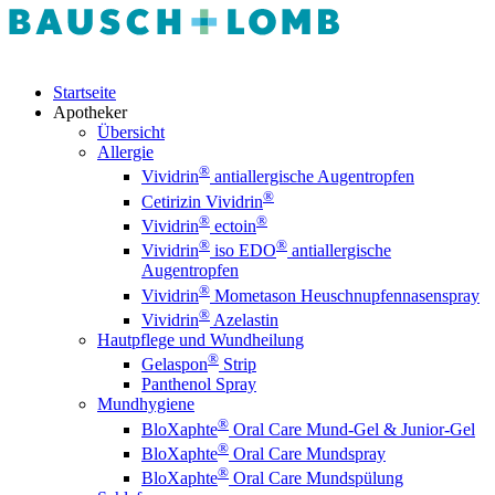
Startseite
Apotheker
Übersicht
Allergie
®
Vividrin
antiallergische Augentropfen
®
Cetirizin Vividrin
®
®
Vividrin
ectoin
®
®
Vividrin
iso EDO
antiallergische
Augentropfen
®
Vividrin
Mometason Heuschnupfennasenspray
®
Vividrin
Azelastin
Hautpflege und Wundheilung
®
Gelaspon
Strip
Panthenol Spray
Mundhygiene
®
BloXaphte
Oral Care Mund-Gel & Junior-Gel
®
BloXaphte
Oral Care Mundspray
®
BloXaphte
Oral Care Mundspülung