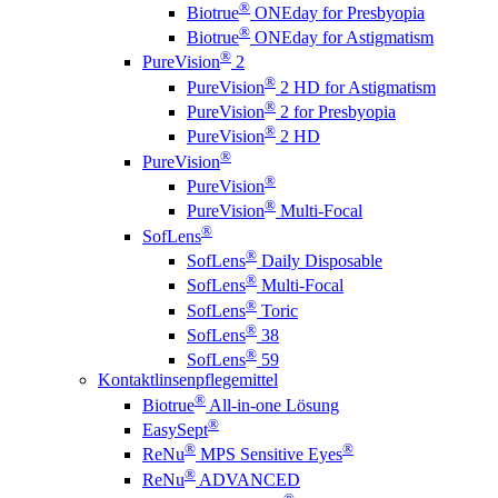
®
Biotrue
ONEday for Presbyopia
®
Biotrue
ONEday for Astigmatism
®
PureVision
2
®
PureVision
2 HD for Astigmatism
®
PureVision
2 for Presbyopia
®
PureVision
2 HD
®
PureVision
®
PureVision
®
PureVision
Multi-Focal
®
SofLens
®
SofLens
Daily Disposable
®
SofLens
Multi-Focal
®
SofLens
Toric
®
SofLens
38
®
SofLens
59
Kontaktlinsenpflegemittel
®
Biotrue
All-in-one Lösung
®
EasySept
®
®
ReNu
MPS Sensitive Eyes
®
ReNu
ADVANCED