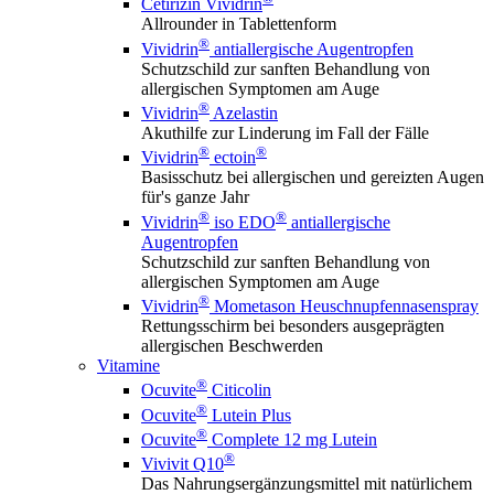
Cetirizin Vividrin
Allrounder in Tablettenform
®
Vividrin
antiallergische Augentropfen
Schutzschild zur sanften Behandlung von
allergischen Symptomen am Auge
®
Vividrin
Azelastin
Akuthilfe zur Linderung im Fall der Fälle
®
®
Vividrin
ectoin
Basisschutz bei allergischen und gereizten Augen
für's ganze Jahr
®
®
Vividrin
iso EDO
antiallergische
Augentropfen
Schutzschild zur sanften Behandlung von
allergischen Symptomen am Auge
®
Vividrin
Mometason Heuschnupfennasenspray
Rettungsschirm bei besonders ausgeprägten
allergischen Beschwerden
Vitamine
®
Ocuvite
Citicolin
®
Ocuvite
Lutein Plus
®
Ocuvite
Complete 12 mg Lutein
®
Vivivit Q10
Das Nahrungsergänzungsmittel mit natürlichem