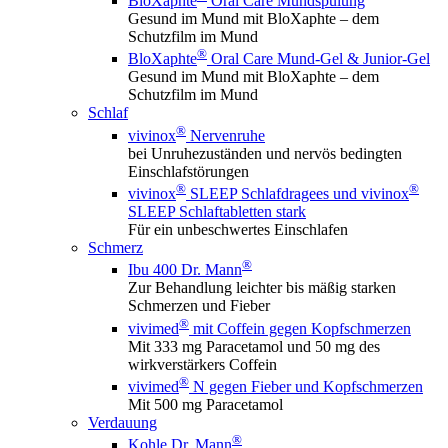
BloXaphte
Oral Care Mundspülung
Gesund im Mund mit BloXaphte – dem
Schutzfilm im Mund
®
BloXaphte
Oral Care Mund-Gel & Junior-Gel
Gesund im Mund mit BloXaphte – dem
Schutzfilm im Mund
Schlaf
®
vivinox
Nervenruhe
bei Unruhezuständen und nervös bedingten
Einschlafstörungen
®
®
vivinox
SLEEP Schlafdragees und vivinox
SLEEP Schlaftabletten stark
Für ein unbeschwertes Einschlafen
Schmerz
®
Ibu 400 Dr. Mann
Zur Behandlung leichter bis mäßig starken
Schmerzen und Fieber
®
vivimed
mit Coffein gegen Kopfschmerzen
Mit 333 mg Paracetamol und 50 mg des
wirkverstärkers Coffein
®
vivimed
N gegen Fieber und Kopfschmerzen
Mit 500 mg Paracetamol
Verdauung
®
Kohle Dr. Mann