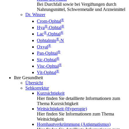
Bei Durchfall sowie bei Vergiftungen durch
Nahrungsmittel, Schwermetalle und Arzneimittel
Dr. Winzer
®
Crom-Ophtal
®
®
Hya
-Ophtal
®
®
Lac
-Ophtal
®
Ophtalmin
-N
®
Oxyal
®
Pan-Ophtal
®
Sic-Ophtal
®
Visc-Ophtal
®
Vit-Ophtal
Ihre Gesundheit
Übersicht
Sehkorrektur
Kurzsichtigkeit
Hier finden Sie detaillierte Informationen zum
Thema Kurzsichtigkeit
Weitsichtigkeit (Hyperopie)
Hier finden Sie Informationen zum Thema
Weitsichtigkeit
Hornhautverkrümmung (Astigmatismus)