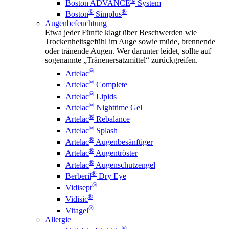
®
Boston ADVANCE
System
®
®
Boston
Simplus
Augenbefeuchtung
Etwa jeder Fünfte klagt über Beschwerden wie
Trockenheitsgefühl im Auge sowie müde, brennende
oder tränende Augen. Wer darunter leidet, sollte auf
sogenannte „Tränenersatzmittel“ zurückgreifen.
®
Artelac
®
Artelac
Complete
®
Artelac
Lipids
®
Artelac
Nighttime Gel
®
Artelac
Rebalance
®
Artelac
Splash
®
Artelac
Augenbesänftiger
®
Artelac
Augentröster
®
Artelac
Augenschutzengel
®
Berberil
Dry Eye
®
Vidisept
®
Vidisic
®
Vitagel
Allergie
®