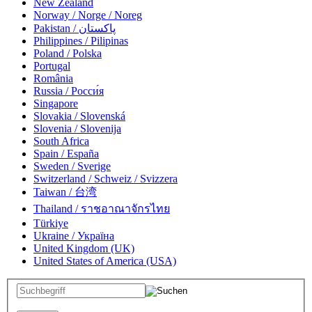
New Zealand
Norway / Norge / Noreg
Pakistan / پاکستان
Philippines / Pilipinas
Poland / Polska
Portugal
România
Russia / Росси́я
Singapore
Slovakia / Slovenská
Slovenia / Slovenija
South Africa
Spain / España
Sweden / Sverige
Switzerland / Schweiz / Svizzera
Taiwan / 台湾
Thailand / ราชอาณาจักรไทย
Türkiye
Ukraine / Україна
United Kingdom (UK)
United States of America (USA)