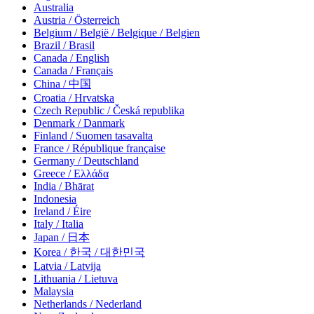
Australia
Austria / Österreich
Belgium / België / Belgique / Belgien
Brazil / Brasil
Canada / English
Canada / Français
China / 中国
Croatia / Hrvatska
Czech Republic / Česká republika
Denmark / Danmark
Finland / Suomen tasavalta
France / République française
Germany / Deutschland
Greece / Ελλάδα
India / Bhārat
Indonesia
Ireland / Éire
Italy / Italia
Japan / 日本
Korea / 한국 / 대한민국
Latvia / Latvija
Lithuania / Lietuva
Malaysia
Netherlands / Nederland