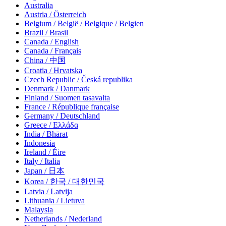
Australia
Austria / Österreich
Belgium / België / Belgique / Belgien
Brazil / Brasil
Canada / English
Canada / Français
China / 中国
Croatia / Hrvatska
Czech Republic / Česká republika
Denmark / Danmark
Finland / Suomen tasavalta
France / République française
Germany / Deutschland
Greece / Ελλάδα
India / Bhārat
Indonesia
Ireland / Éire
Italy / Italia
Japan / 日本
Korea / 한국 / 대한민국
Latvia / Latvija
Lithuania / Lietuva
Malaysia
Netherlands / Nederland