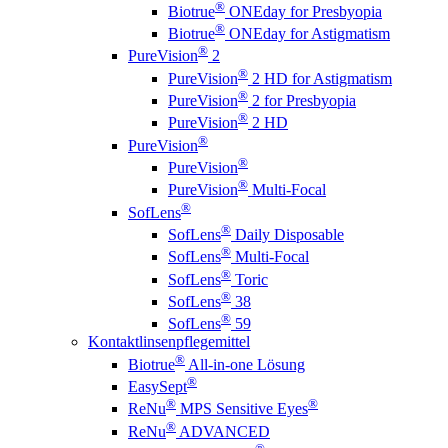
®
Biotrue
ONEday for Presbyopia
®
Biotrue
ONEday for Astigmatism
®
PureVision
2
®
PureVision
2 HD for Astigmatism
®
PureVision
2 for Presbyopia
®
PureVision
2 HD
®
PureVision
®
PureVision
®
PureVision
Multi-Focal
®
SofLens
®
SofLens
Daily Disposable
®
SofLens
Multi-Focal
®
SofLens
Toric
®
SofLens
38
®
SofLens
59
Kontaktlinsenpflegemittel
®
Biotrue
All-in-one Lösung
®
EasySept
®
®
ReNu
MPS Sensitive Eyes
®
ReNu
ADVANCED