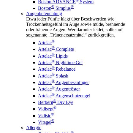
®
Boston ADVANCE
System
®
®
Boston
Simplus
Augenbefeuchtung
Etwa jeder Fünfte klagt über Beschwerden wie
Trockenheitsgefühl im Auge sowie müde, brennende
oder tränende Augen. Wer darunter leidet, sollte auf
sogenannte „Tränenersatzmittel“ zurückgreifen.
®
Artelac
®
Artelac
Complete
®
Artelac
Lipids
®
Artelac
Nighttime Gel
®
Artelac
Rebalance
®
Artelac
Splash
®
Artelac
Augenbesänftiger
®
Artelac
Augentröster
®
Artelac
Augenschutzengel
®
Berberil
Dry Eye
®
Vidisept
®
Vidisic
®
Vitagel
Allergie
®