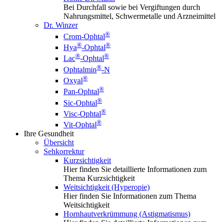
Bei Durchfall sowie bei Vergiftungen durch
Nahrungsmittel, Schwermetalle und Arzneimittel
Dr. Winzer
®
Crom-Ophtal
®
®
Hya
-Ophtal
®
®
Lac
-Ophtal
®
Ophtalmin
-N
®
Oxyal
®
Pan-Ophtal
®
Sic-Ophtal
®
Visc-Ophtal
®
Vit-Ophtal
Ihre Gesundheit
Übersicht
Sehkorrektur
Kurzsichtigkeit
Hier finden Sie detaillierte Informationen zum
Thema Kurzsichtigkeit
Weitsichtigkeit (Hyperopie)
Hier finden Sie Informationen zum Thema
Weitsichtigkeit
Hornhautverkrümmung (Astigmatismus)