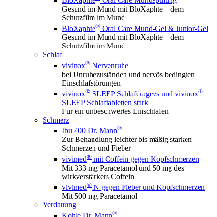
BloXaphte
Oral Care Mundspülung
Gesund im Mund mit BloXaphte – dem
Schutzfilm im Mund
®
BloXaphte
Oral Care Mund-Gel & Junior-Gel
Gesund im Mund mit BloXaphte – dem
Schutzfilm im Mund
Schlaf
®
vivinox
Nervenruhe
bei Unruhezuständen und nervös bedingten
Einschlafstörungen
®
®
vivinox
SLEEP Schlafdragees und vivinox
SLEEP Schlaftabletten stark
Für ein unbeschwertes Einschlafen
Schmerz
®
Ibu 400 Dr. Mann
Zur Behandlung leichter bis mäßig starken
Schmerzen und Fieber
®
vivimed
mit Coffein gegen Kopfschmerzen
Mit 333 mg Paracetamol und 50 mg des
wirkverstärkers Coffein
®
vivimed
N gegen Fieber und Kopfschmerzen
Mit 500 mg Paracetamol
Verdauung
®
Kohle Dr. Mann