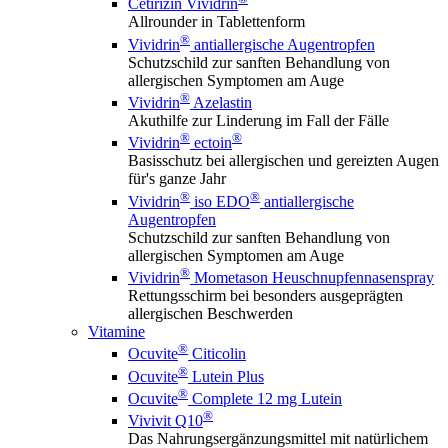
Cetirizin Vividrin
Allrounder in Tablettenform
®
Vividrin
antiallergische Augentropfen
Schutzschild zur sanften Behandlung von
allergischen Symptomen am Auge
®
Vividrin
Azelastin
Akuthilfe zur Linderung im Fall der Fälle
®
®
Vividrin
ectoin
Basisschutz bei allergischen und gereizten Augen
für's ganze Jahr
®
®
Vividrin
iso EDO
antiallergische
Augentropfen
Schutzschild zur sanften Behandlung von
allergischen Symptomen am Auge
®
Vividrin
Mometason Heuschnupfennasenspray
Rettungsschirm bei besonders ausgeprägten
allergischen Beschwerden
Vitamine
®
Ocuvite
Citicolin
®
Ocuvite
Lutein Plus
®
Ocuvite
Complete 12 mg Lutein
®
Vivivit Q10
Das Nahrungsergänzungsmittel mit natürlichem