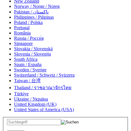
New Zealand
Norway / Norge / Noreg
Pakistan / پاکستان
Philippines / Pilipinas
Poland / Polska
Portugal
România
Russia / Росси́я
Singapore
Slovakia / Slovenská
Slovenia / Slovenija
South Africa
Spain / España
Sweden / Sverige
Switzerland / Schweiz / Svizzera
Taiwan / 台湾
Thailand / ราชอาณาจักรไทย
Türkiye
Ukraine / Україна
United Kingdom (UK)
United States of America (USA)