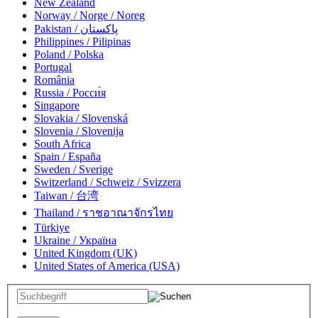
New Zealand
Norway / Norge / Noreg
Pakistan / پاکستان
Philippines / Pilipinas
Poland / Polska
Portugal
România
Russia / Росси́я
Singapore
Slovakia / Slovenská
Slovenia / Slovenija
South Africa
Spain / España
Sweden / Sverige
Switzerland / Schweiz / Svizzera
Taiwan / 台湾
Thailand / ราชอาณาจักรไทย
Türkiye
Ukraine / Україна
United Kingdom (UK)
United States of America (USA)