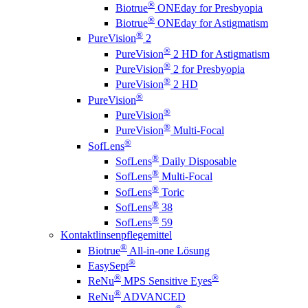
®
Biotrue
ONEday for Presbyopia
®
Biotrue
ONEday for Astigmatism
®
PureVision
2
®
PureVision
2 HD for Astigmatism
®
PureVision
2 for Presbyopia
®
PureVision
2 HD
®
PureVision
®
PureVision
®
PureVision
Multi-Focal
®
SofLens
®
SofLens
Daily Disposable
®
SofLens
Multi-Focal
®
SofLens
Toric
®
SofLens
38
®
SofLens
59
Kontaktlinsenpflegemittel
®
Biotrue
All-in-one Lösung
®
EasySept
®
®
ReNu
MPS Sensitive Eyes
®
ReNu
ADVANCED