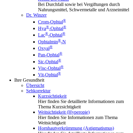
Bei Durchfall sowie bei Vergiftungen durch
Nahrungsmittel, Schwermetalle und Arzneimittel
Dr. Winzer
®
Crom-Ophtal
®
®
Hya
-Ophtal
®
®
Lac
-Ophtal
®
Ophtalmin
-N
®
Oxyal
®
Pan-Ophtal
®
Sic-Ophtal
®
Visc-Ophtal
®
Vit-Ophtal
Ihre Gesundheit
Übersicht
Sehkorrektur
Kurzsichtigkeit
Hier finden Sie detaillierte Informationen zum
Thema Kurzsichtigkeit
Weitsichtigkeit (Hyperopie)
Hier finden Sie Informationen zum Thema
Weitsichtigkeit
Hornhautverkrümmung (Astigmatismus)