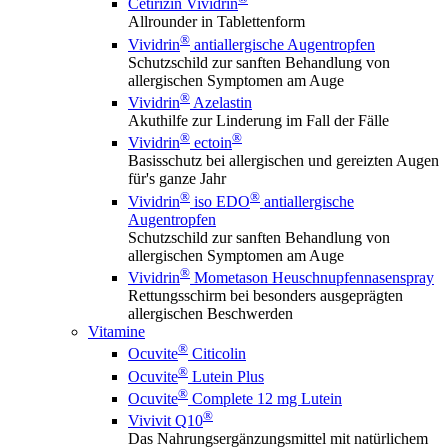
Cetirizin Vividrin
Allrounder in Tablettenform
®
Vividrin
antiallergische Augentropfen
Schutzschild zur sanften Behandlung von
allergischen Symptomen am Auge
®
Vividrin
Azelastin
Akuthilfe zur Linderung im Fall der Fälle
®
®
Vividrin
ectoin
Basisschutz bei allergischen und gereizten Augen
für's ganze Jahr
®
®
Vividrin
iso EDO
antiallergische
Augentropfen
Schutzschild zur sanften Behandlung von
allergischen Symptomen am Auge
®
Vividrin
Mometason Heuschnupfennasenspray
Rettungsschirm bei besonders ausgeprägten
allergischen Beschwerden
Vitamine
®
Ocuvite
Citicolin
®
Ocuvite
Lutein Plus
®
Ocuvite
Complete 12 mg Lutein
®
Vivivit Q10
Das Nahrungsergänzungsmittel mit natürlichem