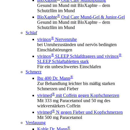
BloXaphte
Oral Care Mundspülung
Gesund im Mund mit BloXaphte – dem
Schutzfilm im Mund
®
BloXaphte
Oral Care Mund-Gel & Junior-Gel
Gesund im Mund mit BloXaphte – dem
Schutzfilm im Mund
Schlaf
®
vivinox
Nervenruhe
bei Unruhezuständen und nervös bedingten
Einschlafstörungen
®
®
vivinox
SLEEP Schlafdragees und vivinox
SLEEP Schlaftabletten stark
Für ein unbeschwertes Einschlafen
Schmerz
®
Ibu 400 Dr. Mann
Zur Behandlung leichter bis mäßig starken
Schmerzen und Fieber
®
vivimed
mit Coffein gegen Kopfschmerzen
Mit 333 mg Paracetamol und 50 mg des
wirkverstärkers Coffein
®
vivimed
N gegen Fieber und Kopfschmerzen
Mit 500 mg Paracetamol
Verdauung
®
Kohle Dr. Mann