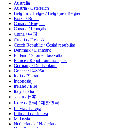
Australia
Austria / Österreich
Belgium / België / Belgique / Belgien
Brazil / Brasil
Canada / English
Canada / Français
China / 中国
Croatia / Hrvatska
Czech Republic / Česká republika
Denmark / Danmark
Finland / Suomen tasavalta
France / République française
Germany / Deutschland
Greece / Ελλάδα
India / Bhārat
Indonesia
Ireland / Éire
Italy / Italia
Japan / 日本
Korea / 한국 / 대한민국
Latvia / Latvija
Lithuania / Lietuva
Malaysia
Netherlands / Nederland