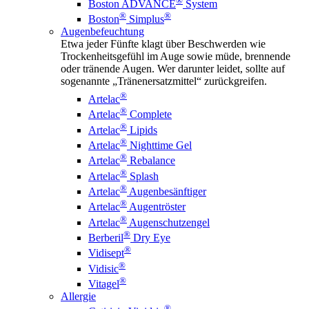
®
Boston ADVANCE
System
®
®
Boston
Simplus
Augenbefeuchtung
Etwa jeder Fünfte klagt über Beschwerden wie
Trockenheitsgefühl im Auge sowie müde, brennende
oder tränende Augen. Wer darunter leidet, sollte auf
sogenannte „Tränenersatzmittel“ zurückgreifen.
®
Artelac
®
Artelac
Complete
®
Artelac
Lipids
®
Artelac
Nighttime Gel
®
Artelac
Rebalance
®
Artelac
Splash
®
Artelac
Augenbesänftiger
®
Artelac
Augentröster
®
Artelac
Augenschutzengel
®
Berberil
Dry Eye
®
Vidisept
®
Vidisic
®
Vitagel
Allergie
®