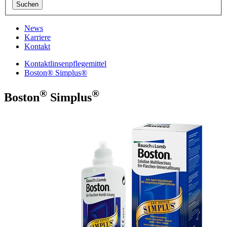
News
Karriere
Kontakt
Kontaktlinsenpflegemittel
Boston® Simplus®
®
®
Boston
Simplus