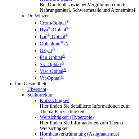
Bei Durchfall sowie bei Vergiftungen durch
Nahrungsmittel, Schwermetalle und Arzneimittel
Dr. Winzer
®
Crom-Ophtal
®
®
Hya
-Ophtal
®
®
Lac
-Ophtal
®
Ophtalmin
-N
®
Oxyal
®
Pan-Ophtal
®
Sic-Ophtal
®
Visc-Ophtal
®
Vit-Ophtal
Ihre Gesundheit
Übersicht
Sehkorrektur
Kurzsichtigkeit
Hier finden Sie detaillierte Informationen zum
Thema Kurzsichtigkeit
Weitsichtigkeit (Hyperopie)
Hier finden Sie Informationen zum Thema
Weitsichtigkeit
Hornhautverkrümmung (Astigmatismus)