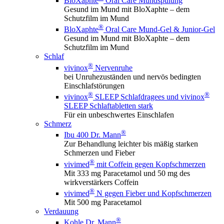
BloXaphte
Oral Care Mundspülung
Gesund im Mund mit BloXaphte – dem
Schutzfilm im Mund
®
BloXaphte
Oral Care Mund-Gel & Junior-Gel
Gesund im Mund mit BloXaphte – dem
Schutzfilm im Mund
Schlaf
®
vivinox
Nervenruhe
bei Unruhezuständen und nervös bedingten
Einschlafstörungen
®
®
vivinox
SLEEP Schlafdragees und vivinox
SLEEP Schlaftabletten stark
Für ein unbeschwertes Einschlafen
Schmerz
®
Ibu 400 Dr. Mann
Zur Behandlung leichter bis mäßig starken
Schmerzen und Fieber
®
vivimed
mit Coffein gegen Kopfschmerzen
Mit 333 mg Paracetamol und 50 mg des
wirkverstärkers Coffein
®
vivimed
N gegen Fieber und Kopfschmerzen
Mit 500 mg Paracetamol
Verdauung
®
Kohle Dr. Mann