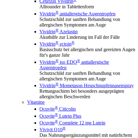
Cetirizin Vividrin
Allrounder in Tablettenform
®
Vividrin
antiallergische Augentropfen
Schutzschild zur sanften Behandlung von
allergischen Symptomen am Auge
®
Vividrin
Azelastin
Akuthilfe zur Linderung im Fall der Fälle
®
®
Vividrin
ectoin
Basisschutz bei allergischen und gereizten Augen
für's ganze Jahr
®
®
Vividrin
iso EDO
antiallergische
Augentropfen
Schutzschild zur sanften Behandlung von
allergischen Symptomen am Auge
®
Vividrin
Mometason Heuschnupfennasenspray
Rettungsschirm bei besonders ausgeprägten
allergischen Beschwerden
Vitamine
®
Ocuvite
Citicolin
®
Ocuvite
Lutein Plus
®
Ocuvite
Complete 12 mg Lutein
®
Vivivit Q10
Das Nahrungsergänzungsmittel mit natürlichem