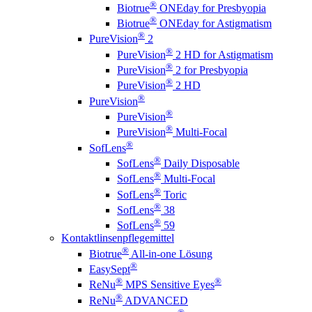
®
Biotrue
ONEday for Presbyopia
®
Biotrue
ONEday for Astigmatism
®
PureVision
2
®
PureVision
2 HD for Astigmatism
®
PureVision
2 for Presbyopia
®
PureVision
2 HD
®
PureVision
®
PureVision
®
PureVision
Multi-Focal
®
SofLens
®
SofLens
Daily Disposable
®
SofLens
Multi-Focal
®
SofLens
Toric
®
SofLens
38
®
SofLens
59
Kontaktlinsenpflegemittel
®
Biotrue
All-in-one Lösung
®
EasySept
®
®
ReNu
MPS Sensitive Eyes
®
ReNu
ADVANCED