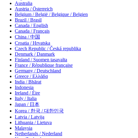
Australia
Austria / Österreich
Belgium / België / Belgique / Belgien
Brazil / Brasil
Canada / English
Canada / Français
China / 中国
Croatia / Hrvatska
Czech Republic / Česká republika
Denmark / Danmark
Finland / Suomen tasavalta
France / République française
Germany / Deutschland
Greece / Ελλάδα
India / Bhārat
Indonesia
Ireland / Éire
Italy / Italia
Japan / 日本
Korea / 한국 / 대한민국
Latvia / Latvija
Lithuania / Lietuva
Malaysia
Netherlands / Nederland