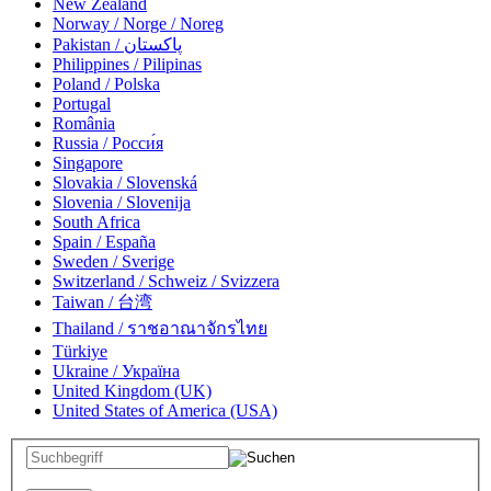
New Zealand
Norway / Norge / Noreg
Pakistan / پاکستان
Philippines / Pilipinas
Poland / Polska
Portugal
România
Russia / Росси́я
Singapore
Slovakia / Slovenská
Slovenia / Slovenija
South Africa
Spain / España
Sweden / Sverige
Switzerland / Schweiz / Svizzera
Taiwan / 台湾
Thailand / ราชอาณาจักรไทย
Türkiye
Ukraine / Україна
United Kingdom (UK)
United States of America (USA)