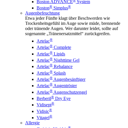
®
Boston ADVANCE
System
®
®
Boston
Simplus
Augenbefeuchtung
Etwa jeder Fünfte klagt über Beschwerden wie
Trockenheitsgefühl im Auge sowie müde, brennende
oder tränende Augen. Wer darunter leidet, sollte auf
sogenannte „Tränenersatzmittel“ zurückgreifen.
®
Artelac
®
Artelac
Complete
®
Artelac
Lipids
®
Artelac
Nighttime Gel
®
Artelac
Rebalance
®
Artelac
Splash
®
Artelac
Augenbesänftiger
®
Artelac
Augentröster
®
Artelac
Augenschutzengel
®
Berberil
Dry Eye
®
Vidisept
®
Vidisic
®
Vitagel
Allergie
®