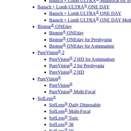
Bausch + Lomb ULTRA
Multifocal for A
®
Bausch + Lomb ULTRA
ONE DAY
®
Bausch + Lomb ULTRA
ONE DAY
®
Bausch + Lomb ULTRA
ONE DAY Multi
®
Biotrue
ONEday
®
Biotrue
ONEday
®
Biotrue
ONEday for Presbyopia
®
Biotrue
ONEday for Astigmatism
®
PureVision
2
®
PureVision
2 HD for Astigmatism
®
PureVision
2 for Presbyopia
®
PureVision
2 HD
®
PureVision
®
PureVision
®
PureVision
Multi-Focal
®
SofLens
®
SofLens
Daily Disposable
®
SofLens
Multi-Focal
®
SofLens
Toric
®
SofLens
38
®
SofLens
59