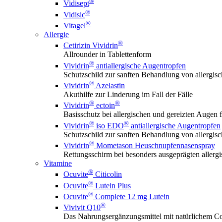
®
Vidisept
®
Vidisic
®
Vitagel
Allergie
®
Cetirizin Vividrin
Allrounder in Tablettenform
®
Vividrin
antiallergische Augentropfen
Schutzschild zur sanften Behandlung von allerg
®
Vividrin
Azelastin
Akuthilfe zur Linderung im Fall der Fälle
®
®
Vividrin
ectoin
Basisschutz bei allergischen und gereizten Augen f
®
®
Vividrin
iso EDO
antiallergische Augentropfen
Schutzschild zur sanften Behandlung von allerg
®
Vividrin
Mometason Heuschnupfennasenspray
Rettungsschirm bei besonders ausgeprägten aller
Vitamine
®
Ocuvite
Citicolin
®
Ocuvite
Lutein Plus
®
Ocuvite
Complete 12 mg Lutein
®
Vivivit Q10
Das Nahrungsergänzungsmittel mit natürlichem Co