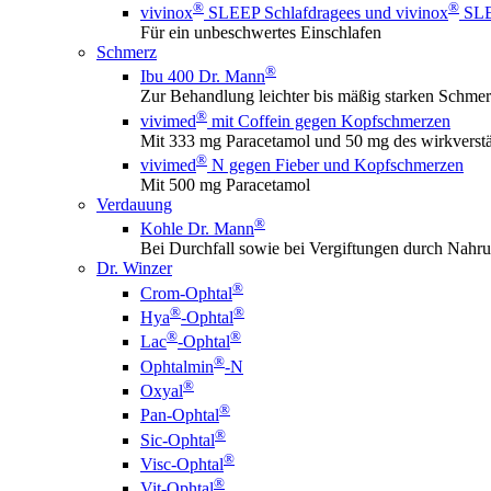
®
®
vivinox
SLEEP Schlafdragees und vivinox
SLEE
Für ein unbeschwertes Einschlafen
Schmerz
®
Ibu 400 Dr. Mann
Zur Behandlung leichter bis mäßig starken Schme
®
vivimed
mit Coffein gegen Kopfschmerzen
Mit 333 mg Paracetamol und 50 mg des wirkverstä
®
vivimed
N gegen Fieber und Kopfschmerzen
Mit 500 mg Paracetamol
Verdauung
®
Kohle Dr. Mann
Bei Durchfall sowie bei Vergiftungen durch Nahru
Dr. Winzer
®
Crom-Ophtal
®
®
Hya
-Ophtal
®
®
Lac
-Ophtal
®
Ophtalmin
-N
®
Oxyal
®
Pan-Ophtal
®
Sic-Ophtal
®
Visc-Ophtal
®
Vit-Ophtal