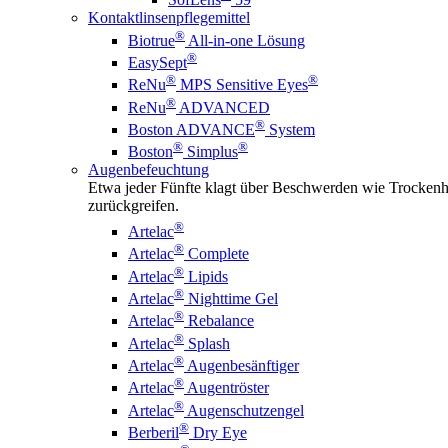
Kontaktlinsenpflegemittel
®
Biotrue
All-in-one Lösung
®
EasySept
®
®
ReNu
MPS Sensitive Eyes
®
ReNu
ADVANCED
®
Boston ADVANCE
System
®
®
Boston
Simplus
Augenbefeuchtung
Etwa jeder Fünfte klagt über Beschwerden wie Trockenhe
zurückgreifen.
®
Artelac
®
Artelac
Complete
®
Artelac
Lipids
®
Artelac
Nighttime Gel
®
Artelac
Rebalance
®
Artelac
Splash
®
Artelac
Augenbesänftiger
®
Artelac
Augentröster
®
Artelac
Augenschutzengel
®
Berberil
Dry Eye