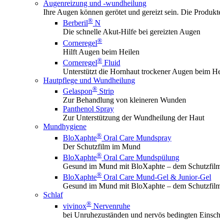
Augenreizung und -wundheilung
Ihre Augen können gerötet und gereizt sein. Die Produk
®
Berberil
N
Die schnelle Akut-Hilfe bei gereizten Augen
®
Corneregel
Hilft Augen beim Heilen
®
Corneregel
Fluid
Unterstützt die Hornhaut trockener Augen beim He
Hautpflege und Wundheilung
®
Gelaspon
Strip
Zur Behandlung von kleineren Wunden
Panthenol Spray
Zur Unterstützung der Wundheilung der Haut
Mundhygiene
®
BloXaphte
Oral Care Mundspray
Der Schutzfilm im Mund
®
BloXaphte
Oral Care Mundspülung
Gesund im Mund mit BloXaphte – dem Schutzfil
®
BloXaphte
Oral Care Mund-Gel & Junior-Gel
Gesund im Mund mit BloXaphte – dem Schutzfil
Schlaf
®
vivinox
Nervenruhe
bei Unruhezuständen und nervös bedingten Einsch