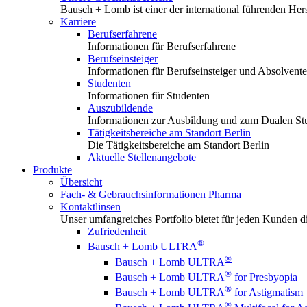
Bausch + Lomb ist einer der international führenden Hers
Karriere
Berufserfahrene
Informationen für Berufserfahrene
Berufseinsteiger
Informationen für Berufseinsteiger und Absolvent
Studenten
Informationen für Studenten
Auszubildende
Informationen zur Ausbildung und zum Dualen S
Tätigkeitsbereiche am Standort Berlin
Die Tätigkeitsbereiche am Standort Berlin
Aktuelle Stellenangebote
Produkte
Übersicht
Fach- & Gebrauchsinformationen Pharma
Kontaktlinsen
Unser umfangreiches Portfolio bietet für jeden Kunden die
Zufriedenheit
®
Bausch + Lomb ULTRA
®
Bausch + Lomb ULTRA
®
Bausch + Lomb ULTRA
for Presbyopia
®
Bausch + Lomb ULTRA
for Astigmatism
®