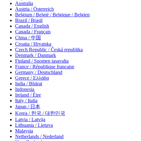
Australia
Austria / Österreich
Belgium / België / Belgique / Belgien
Brazil / Brasil
Canada / English
Canada / Français
China / 中国
Croatia / Hrvatska
Czech Republic / Česká republika
Denmark / Danmark
Finland / Suomen tasavalta
France / République française
Germany / Deutschland
Greece / Ελλάδα
India / Bhārat
Indonesia
Ireland / Éire
Italy / Italia
Japan / 日本
Korea / 한국 / 대한민국
Latvia / Latvija
Lithuania / Lietuva
Malaysia
Netherlands / Nederland