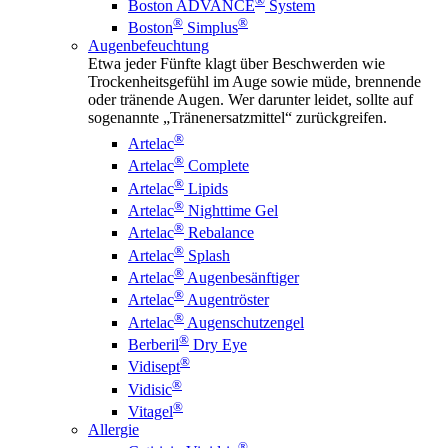
®
Boston ADVANCE
System
®
®
Boston
Simplus
Augenbefeuchtung
Etwa jeder Fünfte klagt über Beschwerden wie
Trockenheitsgefühl im Auge sowie müde, brennende
oder tränende Augen. Wer darunter leidet, sollte auf
sogenannte „Tränenersatzmittel“ zurückgreifen.
®
Artelac
®
Artelac
Complete
®
Artelac
Lipids
®
Artelac
Nighttime Gel
®
Artelac
Rebalance
®
Artelac
Splash
®
Artelac
Augenbesänftiger
®
Artelac
Augentröster
®
Artelac
Augenschutzengel
®
Berberil
Dry Eye
®
Vidisept
®
Vidisic
®
Vitagel
Allergie
®