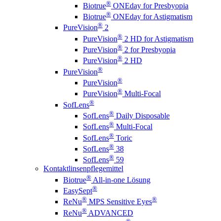
®
Biotrue
ONEday for Presbyopia
®
Biotrue
ONEday for Astigmatism
®
PureVision
2
®
PureVision
2 HD for Astigmatism
®
PureVision
2 for Presbyopia
®
PureVision
2 HD
®
PureVision
®
PureVision
®
PureVision
Multi-Focal
®
SofLens
®
SofLens
Daily Disposable
®
SofLens
Multi-Focal
®
SofLens
Toric
®
SofLens
38
®
SofLens
59
Kontaktlinsenpflegemittel
®
Biotrue
All-in-one Lösung
®
EasySept
®
®
ReNu
MPS Sensitive Eyes
®
ReNu
ADVANCED