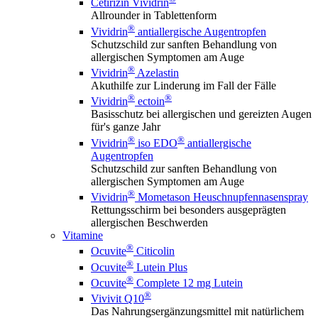
Cetirizin Vividrin
Allrounder in Tablettenform
®
Vividrin
antiallergische Augentropfen
Schutzschild zur sanften Behandlung von
allergischen Symptomen am Auge
®
Vividrin
Azelastin
Akuthilfe zur Linderung im Fall der Fälle
®
®
Vividrin
ectoin
Basisschutz bei allergischen und gereizten Augen
für's ganze Jahr
®
®
Vividrin
iso EDO
antiallergische
Augentropfen
Schutzschild zur sanften Behandlung von
allergischen Symptomen am Auge
®
Vividrin
Mometason Heuschnupfennasenspray
Rettungsschirm bei besonders ausgeprägten
allergischen Beschwerden
Vitamine
®
Ocuvite
Citicolin
®
Ocuvite
Lutein Plus
®
Ocuvite
Complete 12 mg Lutein
®
Vivivit Q10
Das Nahrungsergänzungsmittel mit natürlichem