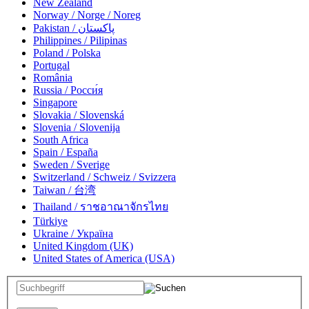
New Zealand
Norway / Norge / Noreg
Pakistan / پاکستان
Philippines / Pilipinas
Poland / Polska
Portugal
România
Russia / Росси́я
Singapore
Slovakia / Slovenská
Slovenia / Slovenija
South Africa
Spain / España
Sweden / Sverige
Switzerland / Schweiz / Svizzera
Taiwan / 台湾
Thailand / ราชอาณาจักรไทย
Türkiye
Ukraine / Україна
United Kingdom (UK)
United States of America (USA)