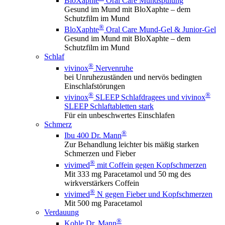
BloXaphte
Oral Care Mundspülung
Gesund im Mund mit BloXaphte – dem
Schutzfilm im Mund
®
BloXaphte
Oral Care Mund-Gel & Junior-Gel
Gesund im Mund mit BloXaphte – dem
Schutzfilm im Mund
Schlaf
®
vivinox
Nervenruhe
bei Unruhezuständen und nervös bedingten
Einschlafstörungen
®
®
vivinox
SLEEP Schlafdragees und vivinox
SLEEP Schlaftabletten stark
Für ein unbeschwertes Einschlafen
Schmerz
®
Ibu 400 Dr. Mann
Zur Behandlung leichter bis mäßig starken
Schmerzen und Fieber
®
vivimed
mit Coffein gegen Kopfschmerzen
Mit 333 mg Paracetamol und 50 mg des
wirkverstärkers Coffein
®
vivimed
N gegen Fieber und Kopfschmerzen
Mit 500 mg Paracetamol
Verdauung
®
Kohle Dr. Mann