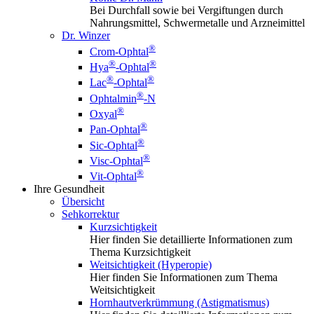
Bei Durchfall sowie bei Vergiftungen durch
Nahrungsmittel, Schwermetalle und Arzneimittel
Dr. Winzer
®
Crom-Ophtal
®
®
Hya
-Ophtal
®
®
Lac
-Ophtal
®
Ophtalmin
-N
®
Oxyal
®
Pan-Ophtal
®
Sic-Ophtal
®
Visc-Ophtal
®
Vit-Ophtal
Ihre Gesundheit
Übersicht
Sehkorrektur
Kurzsichtigkeit
Hier finden Sie detaillierte Informationen zum
Thema Kurzsichtigkeit
Weitsichtigkeit (Hyperopie)
Hier finden Sie Informationen zum Thema
Weitsichtigkeit
Hornhautverkrümmung (Astigmatismus)