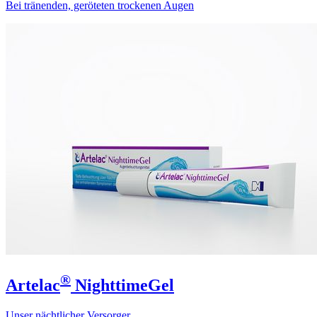
Bei tränenden, geröteten trockenen Augen
®
Artelac
NighttimeGel
Unser nächtlicher Versorger