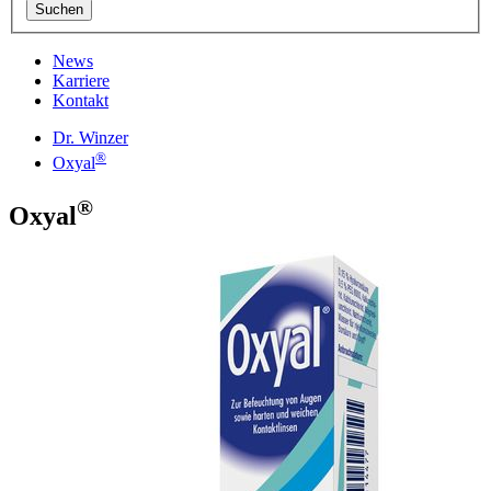
News
Karriere
Kontakt
Dr. Winzer
®
Oxyal
®
Oxyal