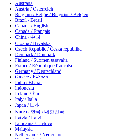
Australia
Austria / Österreich
Belgium / België / Belgique / Belgien
Brazil / Brasil
Canada / English
Canada / Français
China / 中国
Croatia / Hrvatska
Czech Republic / Česká republika
Denmark / Danmark
Finland / Suomen tasavalta
France / République française
Germany / Deutschland
Greece / Ελλάδα
India / Bhārat
Indonesia
Ireland / Éire
Italy / Italia
Japan / 日本
Korea / 한국 / 대한민국
Latvia / Latvija
Lithuania / Lietuva
Malaysia
Netherlands / Nederland