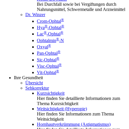
Bei Durchfall sowie bei Vergiftungen durch
Nahrungsmittel, Schwermetalle und Arzneimittel
Dr. Winzer
®
Crom-Ophtal
®
®
Hya
-Ophtal
®
®
Lac
-Ophtal
®
Ophtalmin
-N
®
Oxyal
®
Pan-Ophtal
®
Sic-Ophtal
®
Visc-Ophtal
®
Vit-Ophtal
Ihre Gesundheit
Übersicht
Sehkorrektur
Kurzsichtigkeit
Hier finden Sie detaillierte Informationen zum
Thema Kurzsichtigkeit
Weitsichtigkeit (Hyperopie)
Hier finden Sie Informationen zum Thema
Weitsichtigkeit
Hornhautverkrümmung (Astigmatismus)