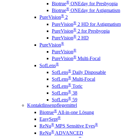
®
Biotrue
ONEday for Presbyopia
®
Biotrue
ONEday for Astigmatism
®
PureVision
2
®
PureVision
2 HD for Astigmatism
®
PureVision
2 for Presbyopia
®
PureVision
2 HD
®
PureVision
®
PureVision
®
PureVision
Multi-Focal
®
SofLens
®
SofLens
Daily Disposable
®
SofLens
Multi-Focal
®
SofLens
Toric
®
SofLens
38
®
SofLens
59
Kontaktlinsenpflegemittel
®
Biotrue
All-in-one Lösung
®
EasySept
®
®
ReNu
MPS Sensitive Eyes
®
ReNu
ADVANCED