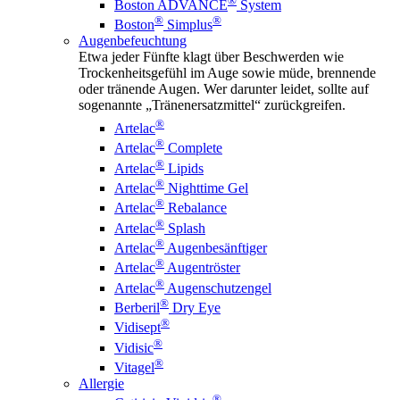
®
Boston ADVANCE
System
®
®
Boston
Simplus
Augenbefeuchtung
Etwa jeder Fünfte klagt über Beschwerden wie
Trockenheitsgefühl im Auge sowie müde, brennende
oder tränende Augen. Wer darunter leidet, sollte auf
sogenannte „Tränenersatzmittel“ zurückgreifen.
®
Artelac
®
Artelac
Complete
®
Artelac
Lipids
®
Artelac
Nighttime Gel
®
Artelac
Rebalance
®
Artelac
Splash
®
Artelac
Augenbesänftiger
®
Artelac
Augentröster
®
Artelac
Augenschutzengel
®
Berberil
Dry Eye
®
Vidisept
®
Vidisic
®
Vitagel
Allergie
®