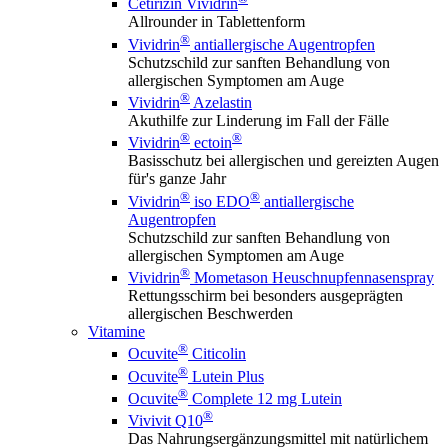
Cetirizin Vividrin
Allrounder in Tablettenform
®
Vividrin
antiallergische Augentropfen
Schutzschild zur sanften Behandlung von
allergischen Symptomen am Auge
®
Vividrin
Azelastin
Akuthilfe zur Linderung im Fall der Fälle
®
®
Vividrin
ectoin
Basisschutz bei allergischen und gereizten Augen
für's ganze Jahr
®
®
Vividrin
iso EDO
antiallergische
Augentropfen
Schutzschild zur sanften Behandlung von
allergischen Symptomen am Auge
®
Vividrin
Mometason Heuschnupfennasenspray
Rettungsschirm bei besonders ausgeprägten
allergischen Beschwerden
Vitamine
®
Ocuvite
Citicolin
®
Ocuvite
Lutein Plus
®
Ocuvite
Complete 12 mg Lutein
®
Vivivit Q10
Das Nahrungsergänzungsmittel mit natürlichem