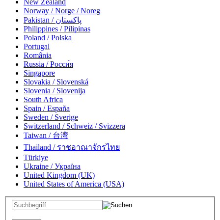
New Zealand
Norway / Norge / Noreg
Pakistan / پاکستان
Philippines / Pilipinas
Poland / Polska
Portugal
România
Russia / Росси́я
Singapore
Slovakia / Slovenská
Slovenia / Slovenija
South Africa
Spain / España
Sweden / Sverige
Switzerland / Schweiz / Svizzera
Taiwan / 台湾
Thailand / ราชอาณาจักรไทย
Türkiye
Ukraine / Україна
United Kingdom (UK)
United States of America (USA)