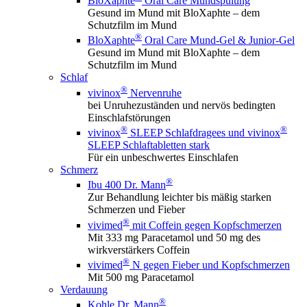
BloXaphte
Oral Care Mundspülung
Gesund im Mund mit BloXaphte – dem
Schutzfilm im Mund
®
BloXaphte
Oral Care Mund-Gel & Junior-Gel
Gesund im Mund mit BloXaphte – dem
Schutzfilm im Mund
Schlaf
®
vivinox
Nervenruhe
bei Unruhezuständen und nervös bedingten
Einschlafstörungen
®
®
vivinox
SLEEP Schlafdragees und vivinox
SLEEP Schlaftabletten stark
Für ein unbeschwertes Einschlafen
Schmerz
®
Ibu 400 Dr. Mann
Zur Behandlung leichter bis mäßig starken
Schmerzen und Fieber
®
vivimed
mit Coffein gegen Kopfschmerzen
Mit 333 mg Paracetamol und 50 mg des
wirkverstärkers Coffein
®
vivimed
N gegen Fieber und Kopfschmerzen
Mit 500 mg Paracetamol
Verdauung
®
Kohle Dr. Mann