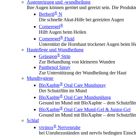
Augenreizung und -wundheilung
Ihre Augen können gerötet und gereizt sein. Die Produk
®
Berberil
N
Die schnelle Akut-Hilfe bei gereizten Augen
®
Corneregel
Hilft Augen beim Heilen
®
Corneregel
Fluid
Unterstützt die Hornhaut trockener Augen beim He
Hautpflege und Wundheilung
®
Gelaspon
Strip
Zur Behandlung von kleineren Wunden
Panthenol Spray
Zur Unterstützung der Wundheilung der Haut
Mundhygiene
®
BloXaphte
Oral Care Mundspray
Der Schutzfilm im Mund
®
BloXaphte
Oral Care Mundspülung
Gesund im Mund mit BloXaphte – dem Schutzfil
®
BloXaphte
Oral Care Mund-Gel & Junior-Gel
Gesund im Mund mit BloXaphte – dem Schutzfil
Schlaf
®
vivinox
Nervenruhe
bei Unruhezuständen und nervös bedingten Einsch