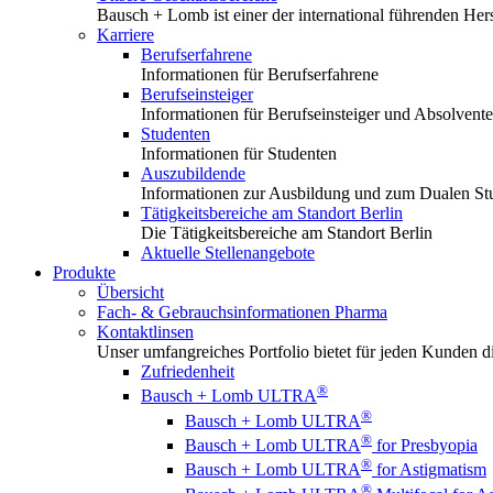
Bausch + Lomb ist einer der international führenden Hers
Karriere
Berufserfahrene
Informationen für Berufserfahrene
Berufseinsteiger
Informationen für Berufseinsteiger und Absolvent
Studenten
Informationen für Studenten
Auszubildende
Informationen zur Ausbildung und zum Dualen S
Tätigkeitsbereiche am Standort Berlin
Die Tätigkeitsbereiche am Standort Berlin
Aktuelle Stellenangebote
Produkte
Übersicht
Fach- & Gebrauchsinformationen Pharma
Kontaktlinsen
Unser umfangreiches Portfolio bietet für jeden Kunden die
Zufriedenheit
®
Bausch + Lomb ULTRA
®
Bausch + Lomb ULTRA
®
Bausch + Lomb ULTRA
for Presbyopia
®
Bausch + Lomb ULTRA
for Astigmatism
®