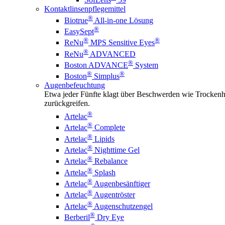
Kontaktlinsenpflegemittel
®
Biotrue
All-in-one Lösung
®
EasySept
®
®
ReNu
MPS Sensitive Eyes
®
ReNu
ADVANCED
®
Boston ADVANCE
System
®
®
Boston
Simplus
Augenbefeuchtung
Etwa jeder Fünfte klagt über Beschwerden wie Trockenhe
zurückgreifen.
®
Artelac
®
Artelac
Complete
®
Artelac
Lipids
®
Artelac
Nighttime Gel
®
Artelac
Rebalance
®
Artelac
Splash
®
Artelac
Augenbesänftiger
®
Artelac
Augentröster
®
Artelac
Augenschutzengel
®
Berberil
Dry Eye