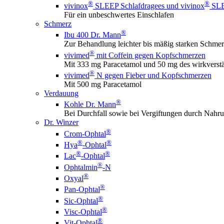
®
®
vivinox
SLEEP Schlafdragees und vivinox
SLEE
Für ein unbeschwertes Einschlafen
Schmerz
®
Ibu 400 Dr. Mann
Zur Behandlung leichter bis mäßig starken Schme
®
vivimed
mit Coffein gegen Kopfschmerzen
Mit 333 mg Paracetamol und 50 mg des wirkverstä
®
vivimed
N gegen Fieber und Kopfschmerzen
Mit 500 mg Paracetamol
Verdauung
®
Kohle Dr. Mann
Bei Durchfall sowie bei Vergiftungen durch Nahru
Dr. Winzer
®
Crom-Ophtal
®
®
Hya
-Ophtal
®
®
Lac
-Ophtal
®
Ophtalmin
-N
®
Oxyal
®
Pan-Ophtal
®
Sic-Ophtal
®
Visc-Ophtal
®
Vit-Ophtal