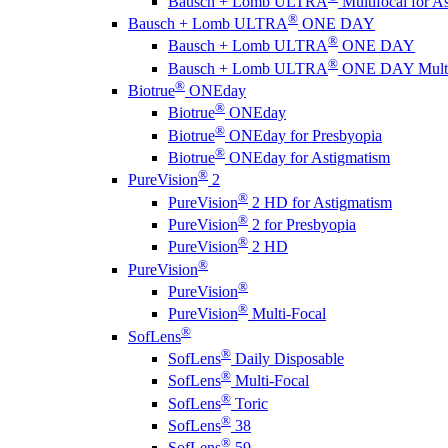
Bausch + Lomb ULTRA
Multifocal for A
®
Bausch + Lomb ULTRA
ONE DAY
®
Bausch + Lomb ULTRA
ONE DAY
®
Bausch + Lomb ULTRA
ONE DAY Multi
®
Biotrue
ONEday
®
Biotrue
ONEday
®
Biotrue
ONEday for Presbyopia
®
Biotrue
ONEday for Astigmatism
®
PureVision
2
®
PureVision
2 HD for Astigmatism
®
PureVision
2 for Presbyopia
®
PureVision
2 HD
®
PureVision
®
PureVision
®
PureVision
Multi-Focal
®
SofLens
®
SofLens
Daily Disposable
®
SofLens
Multi-Focal
®
SofLens
Toric
®
SofLens
38
®
SofLens
59