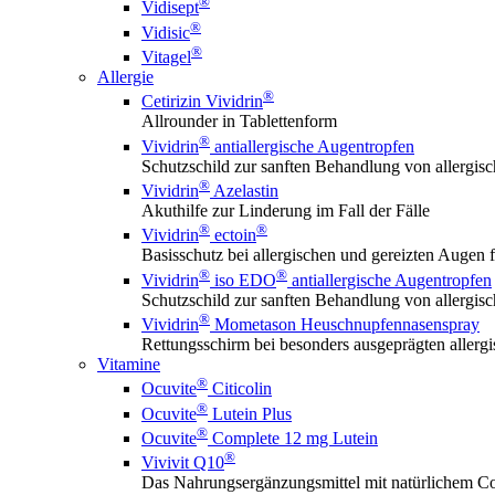
®
Vidisept
®
Vidisic
®
Vitagel
Allergie
®
Cetirizin Vividrin
Allrounder in Tablettenform
®
Vividrin
antiallergische Augentropfen
Schutzschild zur sanften Behandlung von allerg
®
Vividrin
Azelastin
Akuthilfe zur Linderung im Fall der Fälle
®
®
Vividrin
ectoin
Basisschutz bei allergischen und gereizten Augen f
®
®
Vividrin
iso EDO
antiallergische Augentropfen
Schutzschild zur sanften Behandlung von allerg
®
Vividrin
Mometason Heuschnupfennasenspray
Rettungsschirm bei besonders ausgeprägten aller
Vitamine
®
Ocuvite
Citicolin
®
Ocuvite
Lutein Plus
®
Ocuvite
Complete 12 mg Lutein
®
Vivivit Q10
Das Nahrungsergänzungsmittel mit natürlichem Co