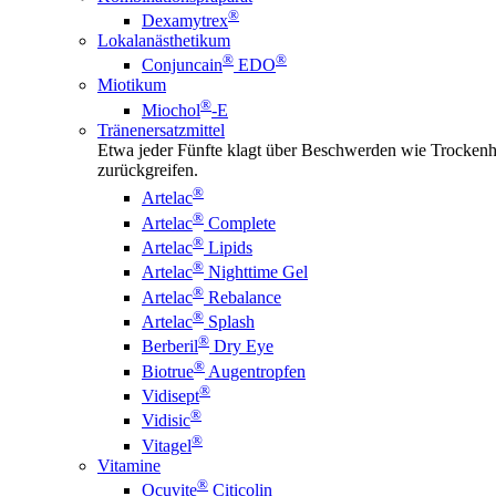
®
Dexamytrex
Lokalanästhetikum
®
®
Conjuncain
EDO
Miotikum
®
Miochol
-E
Tränenersatzmittel
Etwa jeder Fünfte klagt über Beschwerden wie Trockenhe
zurückgreifen.
®
Artelac
®
Artelac
Complete
®
Artelac
Lipids
®
Artelac
Nighttime Gel
®
Artelac
Rebalance
®
Artelac
Splash
®
Berberil
Dry Eye
®
Biotrue
Augentropfen
®
Vidisept
®
Vidisic
®
Vitagel
Vitamine
®
Ocuvite
Citicolin