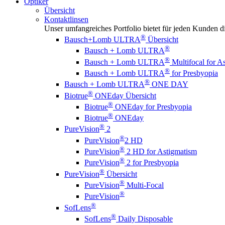
Optiker
Übersicht
Kontaktlinsen
Unser umfangreiches Portfolio bietet für jeden Kunden die
®
Bausch+Lomb ULTRA
Übersicht
®
Bausch + Lomb ULTRA
®
Bausch + Lomb ULTRA
Multifocal for A
®
Bausch + Lomb ULTRA
for Presbyopia
®
Bausch + Lomb ULTRA
ONE DAY
®
Biotrue
ONEday Übersicht
®
Biotrue
ONEday for Presbyopia
®
Biotrue
ONEday
®
PureVision
2
®
PureVision
2 HD
®
PureVision
2 HD for Astigmatism
®
PureVision
2 for Presbyopia
®
PureVision
Übersicht
®
PureVision
Multi-Focal
®
PureVision
®
SofLens
®
SofLens
Daily Disposable