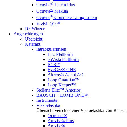
®
Ocuvite
Lutein Plus
®
Ocuvite
Makula
®
Ocuvite
Complete 12 mg Lutein
®
Vivivit Q10
Dr. Winzer
Augenchirurgen
Übersicht
Katarakt
Intraokularlinsen
Lux Plattform
enVista Plattform
IC-8™
EyeCee® ONE
Akreos® Adapt AO
Loop Guardian™
Loop Keeper™
Stellaris Elite™ Anterior
BAUSCH + LOMB ONE™
Instrumente
Viskoelastika
Übersicht verschiedener Viskoelastika von Bausch
OcuCoat®
Amvisc® Plus
Amvisc®