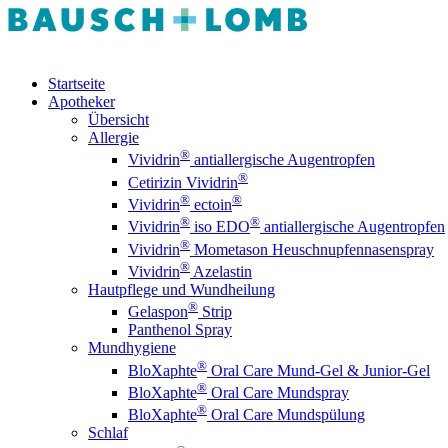
Startseite
Apotheker
Übersicht
Allergie
®
Vividrin
antiallergische Augentropfen
®
Cetirizin Vividrin
®
®
Vividrin
ectoin
®
®
Vividrin
iso EDO
antiallergische Augentropfen
®
Vividrin
Mometason Heuschnupfennasenspray
®
Vividrin
Azelastin
Hautpflege und Wundheilung
®
Gelaspon
Strip
Panthenol Spray
Mundhygiene
®
BloXaphte
Oral Care Mund-Gel & Junior-Gel
®
BloXaphte
Oral Care Mundspray
®
BloXaphte
Oral Care Mundspülung
Schlaf