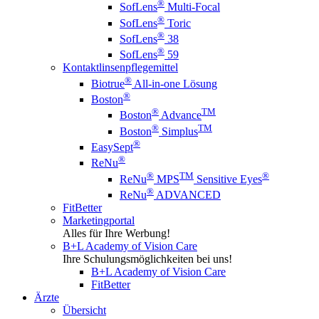
®
SofLens
Multi-Focal
®
SofLens
Toric
®
SofLens
38
®
SofLens
59
Kontaktlinsenpflegemittel
®
Biotrue
All-in-one Lösung
®
Boston
®
TM
Boston
Advance
®
TM
Boston
Simplus
®
EasySept
®
ReNu
®
TM
®
ReNu
MPS
Sensitive Eyes
®
ReNu
ADVANCED
FitBetter
Marketingportal
Alles für Ihre Werbung!
B+L Academy of Vision Care
Ihre Schulungsmöglichkeiten bei uns!
B+L Academy of Vision Care
FitBetter
Ärzte
Übersicht