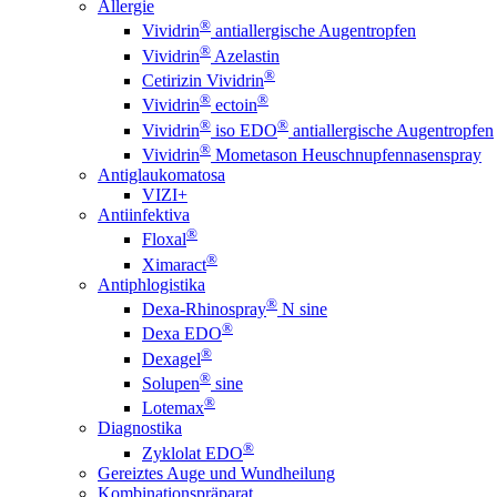
Allergie
®
Vividrin
antiallergische Augentropfen
®
Vividrin
Azelastin
®
Cetirizin Vividrin
®
®
Vividrin
ectoin
®
®
Vividrin
iso EDO
antiallergische Augentropfen
®
Vividrin
Mometason Heuschnupfennasenspray
Antiglaukomatosa
VIZI+
Antiinfektiva
®
Floxal
®
Ximaract
Antiphlogistika
®
Dexa-Rhinospray
N sine
®
Dexa EDO
®
Dexagel
®
Solupen
sine
®
Lotemax
Diagnostika
®
Zyklolat EDO
Gereiztes Auge und Wundheilung
Kombinationspräparat