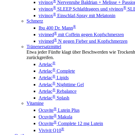
®
vivinox
Nervenruhe Baldrian + Melisse + Passi
®
®
vivinox
SLEEP Schlafdragees und vivinox
SLEE
®
vivinox
Einschlaf-Spray mit Melatonin
Schmerz
®
Ibu 400 Dr. Mann
®
vivimed
mit Coffein gegen Kopfschmerzen
®
vivimed
N gegen Fieber und Kopfschmerzen
Tränenersatzmittel
Etwa jeder Fünfte klagt über Beschwerden wie Trockenhe
zurückgreifen.
®
Artelac
®
Artelac
Complete
®
Artelac
Lipids
®
Artelac
Nighttime Gel
®
Artelac
Rebalance
®
Artelac
Splash
Vitamine
®
Ocuvite
Lutein Plus
®
Ocuvite
Makula
®
Ocuvite
Complete 12 mg Lutein
®
Vivivit Q10