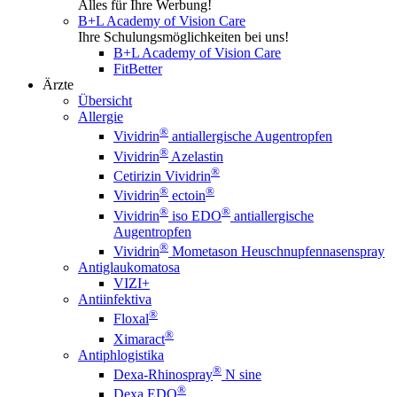
Alles für Ihre Werbung!
B+L Academy of Vision Care
Ihre Schulungsmöglichkeiten bei uns!
B+L Academy of Vision Care
FitBetter
Ärzte
Übersicht
Allergie
®
Vividrin
antiallergische Augentropfen
®
Vividrin
Azelastin
®
Cetirizin Vividrin
®
®
Vividrin
ectoin
®
®
Vividrin
iso EDO
antiallergische
Augentropfen
®
Vividrin
Mometason Heuschnupfennasenspray
Antiglaukomatosa
VIZI+
Antiinfektiva
®
Floxal
®
Ximaract
Antiphlogistika
®
Dexa-Rhinospray
N sine
®
Dexa EDO