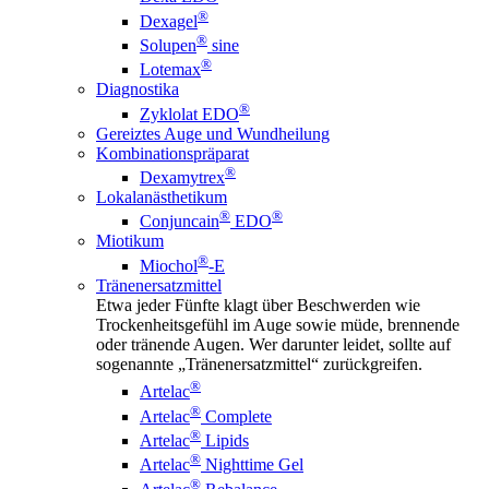
®
Dexagel
®
Solupen
sine
®
Lotemax
Diagnostika
®
Zyklolat EDO
Gereiztes Auge und Wundheilung
Kombinationspräparat
®
Dexamytrex
Lokalanästhetikum
®
®
Conjuncain
EDO
Miotikum
®
Miochol
-E
Tränenersatzmittel
Etwa jeder Fünfte klagt über Beschwerden wie
Trockenheitsgefühl im Auge sowie müde, brennende
oder tränende Augen. Wer darunter leidet, sollte auf
sogenannte „Tränenersatzmittel“ zurückgreifen.
®
Artelac
®
Artelac
Complete
®
Artelac
Lipids
®
Artelac
Nighttime Gel
®