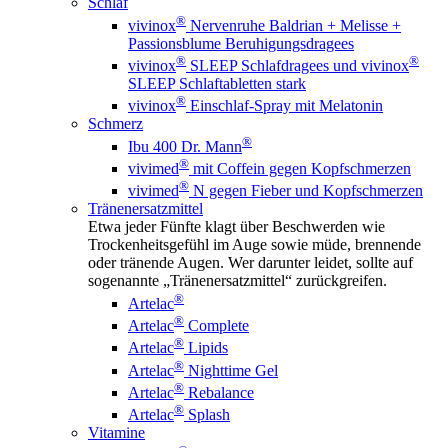
Schlaf
®
vivinox
Nervenruhe Baldrian + Melisse +
Passionsblume Beruhigungsdragees
®
®
vivinox
SLEEP Schlafdragees und vivinox
SLEEP Schlaftabletten stark
®
vivinox
Einschlaf-Spray mit Melatonin
Schmerz
®
Ibu 400 Dr. Mann
®
vivimed
mit Coffein gegen Kopfschmerzen
®
vivimed
N gegen Fieber und Kopfschmerzen
Tränenersatzmittel
Etwa jeder Fünfte klagt über Beschwerden wie
Trockenheitsgefühl im Auge sowie müde, brennende
oder tränende Augen. Wer darunter leidet, sollte auf
sogenannte „Tränenersatzmittel“ zurückgreifen.
®
Artelac
®
Artelac
Complete
®
Artelac
Lipids
®
Artelac
Nighttime Gel
®
Artelac
Rebalance
®
Artelac
Splash
Vitamine