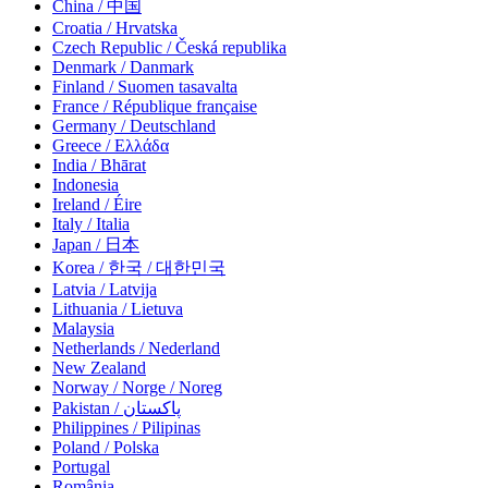
China / 中国
Croatia / Hrvatska
Czech Republic / Česká republika
Denmark / Danmark
Finland / Suomen tasavalta
France / République française
Germany / Deutschland
Greece / Ελλάδα
India / Bhārat
Indonesia
Ireland / Éire
Italy / Italia
Japan / 日本
Korea / 한국 / 대한민국
Latvia / Latvija
Lithuania / Lietuva
Malaysia
Netherlands / Nederland
New Zealand
Norway / Norge / Noreg
Pakistan / پاکستان
Philippines / Pilipinas
Poland / Polska
Portugal
România