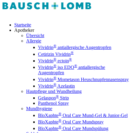
Startseite
Apotheker
Übersicht
Allergie
®
Vividrin
antiallergische Augentropfen
®
Cetirizin Vividrin
®
®
Vividrin
ectoin
®
®
Vividrin
iso EDO
antiallergische
Augentropfen
®
Vividrin
Mometason Heuschnupfennasenspray
®
Vividrin
Azelastin
Hautpflege und Wundheilung
®
Gelaspon
Strip
Panthenol Spray
Mundhygiene
®
BloXaphte
Oral Care Mund-Gel & Junior-Gel
®
BloXaphte
Oral Care Mundspray
®
BloXaphte
Oral Care Mundspülung