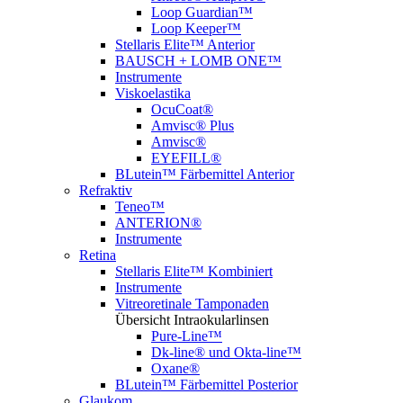
Loop Guardian™
Loop Keeper™
Stellaris Elite™ Anterior
BAUSCH + LOMB ONE™
Instrumente
Viskoelastika
OcuCoat®
Amvisc® Plus
Amvisc®
EYEFILL®
BLutein™ Färbemittel Anterior
Refraktiv
Teneo™
ANTERION®
Instrumente
Retina
Stellaris Elite™ Kombiniert
Instrumente
Vitreoretinale Tamponaden
Übersicht Intraokularlinsen
Pure-Line™
Dk-line® und Okta-line™
Oxane®
BLutein™ Färbemittel Posterior
Glaukom