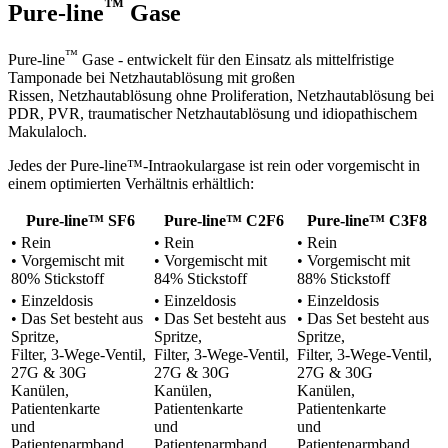
™
Pure-line
Gase
™
Pure-line
Gase - entwickelt für den Einsatz als mittelfristige
Tamponade bei Netzhautablösung mit großen
Rissen, Netzhautablösung ohne Proliferation, Netzhautablösung bei
PDR, PVR, traumatischer Netzhautablösung und idiopathischem
Makulaloch.
Jedes der Pure-line™-Intraokulargase ist rein oder vorgemischt in
einem optimierten Verhältnis erhältlich:
Pure-line™ SF6
Pure-line™ C2F6
Pure-line™ C3F8
• Rein
• Rein
• Rein
• Vorgemischt mit
• Vorgemischt mit
• Vorgemischt mit
80% Stickstoff
84% Stickstoff
88% Stickstoff
• Einzeldosis
• Einzeldosis
• Einzeldosis
• Das Set besteht aus
• Das Set besteht aus
• Das Set besteht aus
Spritze,
Spritze,
Spritze,
Filter, 3-Wege-Ventil,
Filter, 3-Wege-Ventil,
Filter, 3-Wege-Ventil,
27G & 30G
27G & 30G
27G & 30G
Kanülen,
Kanülen,
Kanülen,
Patientenkarte
Patientenkarte
Patientenkarte
und
und
und
Patientenarmband
Patientenarmband
Patientenarmband