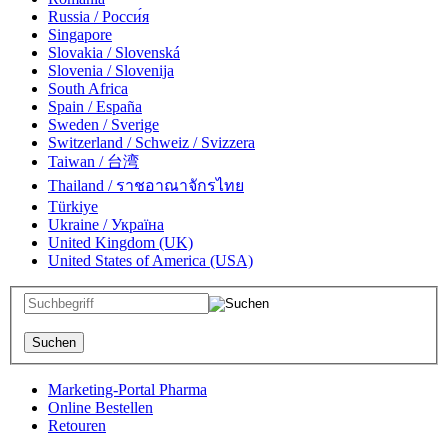
Russia / Росси́я
Singapore
Slovakia / Slovenská
Slovenia / Slovenija
South Africa
Spain / España
Sweden / Sverige
Switzerland / Schweiz / Svizzera
Taiwan / 台湾
Thailand / ราชอาณาจักรไทย
Türkiye
Ukraine / Україна
United Kingdom (UK)
United States of America (USA)
Marketing-Portal Pharma
Online Bestellen
Retouren