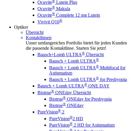
®
Ocuvite
Lutein Plus
®
Ocuvite
Makula
®
Ocuvite
Complete 12 mg Lutein
®
Vivivit Q10
Optiker
Übersicht
Kontaktlinsen
Unser umfangreiches Portfolio bietet für jeden Kunden
die passende Kontaktlinse. Starten Sie jetzt!
®
Bausch+Lomb ULTRA
Übersicht
®
Bausch + Lomb ULTRA
®
Bausch + Lomb ULTRA
Multifocal for
Astigmatism
®
Bausch + Lomb ULTRA
for Presbyopia
®
Bausch + Lomb ULTRA
ONE DAY
®
Biotrue
ONEday Übersicht
®
Biotrue
ONEday for Presbyopia
®
Biotrue
ONEday
®
PureVision
2
®
PureVision
2 HD
®
PureVision
2 HD for Astigmatism
®