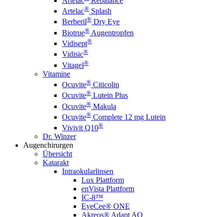
Artelac
Rebalance
®
Artelac
Splash
®
Berberil
Dry Eye
®
Biotrue
Augentropfen
®
Vidisept
®
Vidisic
®
Vitagel
Vitamine
®
Ocuvite
Citicolin
®
Ocuvite
Lutein Plus
®
Ocuvite
Makula
®
Ocuvite
Complete 12 mg Lutein
®
Vivivit Q10
Dr. Winzer
Augenchirurgen
Übersicht
Katarakt
Intraokularlinsen
Lux Plattform
enVista Plattform
IC-8™
EyeCee® ONE
Akreos® Adapt AO