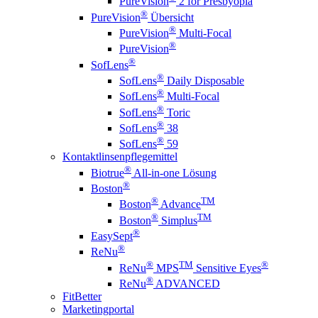
PureVision
2 for Presbyopia
®
PureVision
Übersicht
®
PureVision
Multi-Focal
®
PureVision
®
SofLens
®
SofLens
Daily Disposable
®
SofLens
Multi-Focal
®
SofLens
Toric
®
SofLens
38
®
SofLens
59
Kontaktlinsenpflegemittel
®
Biotrue
All-in-one Lösung
®
Boston
®
TM
Boston
Advance
®
TM
Boston
Simplus
®
EasySept
®
ReNu
®
TM
®
ReNu
MPS
Sensitive Eyes
®
ReNu
ADVANCED
FitBetter
Marketingportal