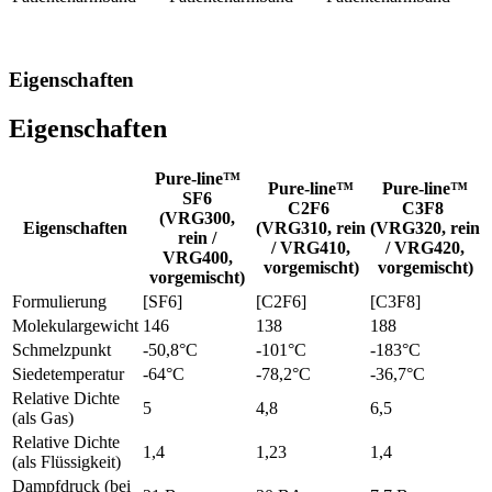
Eigenschaften
Eigenschaften
Pure-line™
Pure-line™
Pure-line™
SF6
C2F6
C3F8
(VRG300,
Eigenschaften
(VRG310, rein
(VRG320, rein
rein /
/ VRG410,
/ VRG420,
VRG400,
vorgemischt)
vorgemischt)
vorgemischt)
Formulierung
[SF6]
[C2F6]
[C3F8]
Molekulargewicht
146
138
188
Schmelzpunkt
-50,8°C
-101°C
-183°C
Siedetemperatur
-64°C
-78,2°C
-36,7°C
Relative Dichte
5
4,8
6,5
(als Gas)
Relative Dichte
1,4
1,23
1,4
(als Flüssigkeit)
Dampfdruck (bei