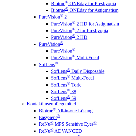
®
Biotrue
ONEday for Presbyopia
®
Biotrue
ONEday for Astigmatism
®
PureVision
2
®
PureVision
2 HD for Astigmatism
®
PureVision
2 for Presbyopia
®
PureVision
2 HD
®
PureVision
®
PureVision
®
PureVision
Multi-Focal
®
SofLens
®
SofLens
Daily Disposable
®
SofLens
Multi-Focal
®
SofLens
Toric
®
SofLens
38
®
SofLens
59
Kontaktlinsenpflegemittel
®
Biotrue
All-in-one Lösung
®
EasySept
®
®
ReNu
MPS Sensitive Eyes
®
ReNu
ADVANCED