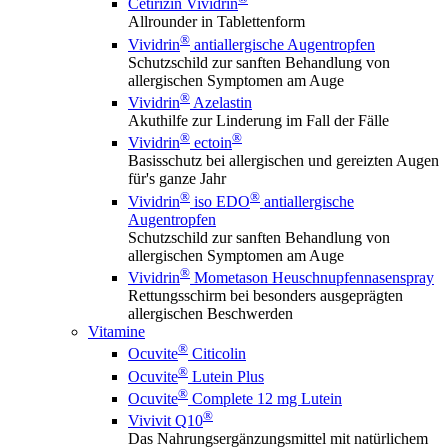
Cetirizin Vividrin
Allrounder in Tablettenform
®
Vividrin
antiallergische Augentropfen
Schutzschild zur sanften Behandlung von
allergischen Symptomen am Auge
®
Vividrin
Azelastin
Akuthilfe zur Linderung im Fall der Fälle
®
®
Vividrin
ectoin
Basisschutz bei allergischen und gereizten Augen
für's ganze Jahr
®
®
Vividrin
iso EDO
antiallergische
Augentropfen
Schutzschild zur sanften Behandlung von
allergischen Symptomen am Auge
®
Vividrin
Mometason Heuschnupfennasenspray
Rettungsschirm bei besonders ausgeprägten
allergischen Beschwerden
Vitamine
®
Ocuvite
Citicolin
®
Ocuvite
Lutein Plus
®
Ocuvite
Complete 12 mg Lutein
®
Vivivit Q10
Das Nahrungsergänzungsmittel mit natürlichem