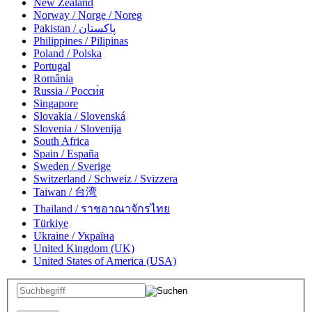
New Zealand
Norway / Norge / Noreg
Pakistan / پاکستان
Philippines / Pilipinas
Poland / Polska
Portugal
România
Russia / Росси́я
Singapore
Slovakia / Slovenská
Slovenia / Slovenija
South Africa
Spain / España
Sweden / Sverige
Switzerland / Schweiz / Svizzera
Taiwan / 台湾
Thailand / ราชอาณาจักรไทย
Türkiye
Ukraine / Україна
United Kingdom (UK)
United States of America (USA)