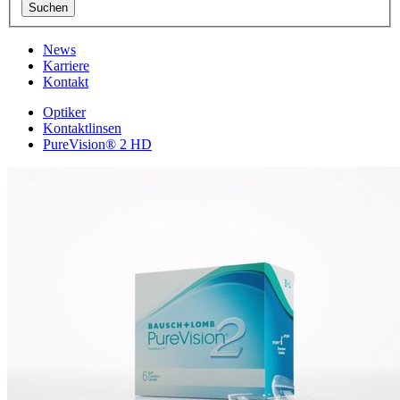
News
Karriere
Kontakt
Optiker
Kontaktlinsen
PureVision® 2 HD