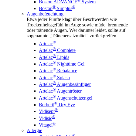
®
Boston ADVANCE
System
®
®
Boston
Simplus
Augenbefeuchtung
Etwa jeder Fünfte klagt über Beschwerden wie
Trockenheitsgefühl im Auge sowie müde, brennende
oder tränende Augen. Wer darunter leidet, sollte auf
sogenannte „Tränenersatzmittel“ zurückgreifen.
®
Artelac
®
Artelac
Complete
®
Artelac
Lipids
®
Artelac
Nighttime Gel
®
Artelac
Rebalance
®
Artelac
Splash
®
Artelac
Augenbesänftiger
®
Artelac
Augentröster
®
Artelac
Augenschutzengel
®
Berberil
Dry Eye
®
Vidisept
®
Vidisic
®
Vitagel
Allergie
®