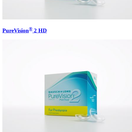
®
PureVision
2 HD