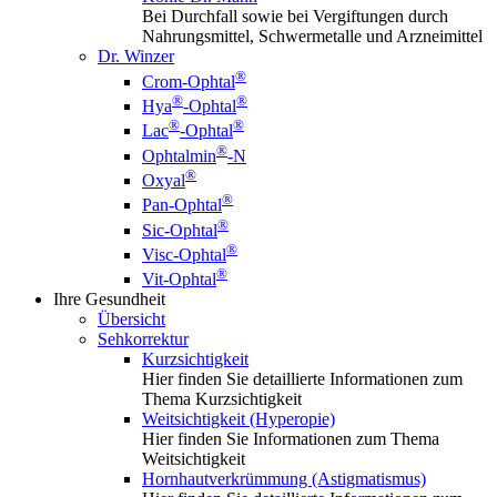
Bei Durchfall sowie bei Vergiftungen durch
Nahrungsmittel, Schwermetalle und Arzneimittel
Dr. Winzer
®
Crom-Ophtal
®
®
Hya
-Ophtal
®
®
Lac
-Ophtal
®
Ophtalmin
-N
®
Oxyal
®
Pan-Ophtal
®
Sic-Ophtal
®
Visc-Ophtal
®
Vit-Ophtal
Ihre Gesundheit
Übersicht
Sehkorrektur
Kurzsichtigkeit
Hier finden Sie detaillierte Informationen zum
Thema Kurzsichtigkeit
Weitsichtigkeit (Hyperopie)
Hier finden Sie Informationen zum Thema
Weitsichtigkeit
Hornhautverkrümmung (Astigmatismus)