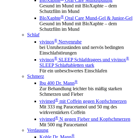
BloXaphte
Oral Care Mundspülung
Gesund im Mund mit BloXaphte – dem
Schutzfilm im Mund
®
BloXaphte
Oral Care Mund-Gel & Junior-Gel
Gesund im Mund mit BloXaphte – dem
Schutzfilm im Mund
Schlaf
®
vivinox
Nervenruhe
bei Unruhezuständen und nervös bedingten
Einschlafstörungen
®
®
vivinox
SLEEP Schlafdragees und vivinox
SLEEP Schlaftabletten stark
Für ein unbeschwertes Einschlafen
Schmerz
®
Ibu 400 Dr. Mann
Zur Behandlung leichter bis mäßig starken
Schmerzen und Fieber
®
vivimed
mit Coffein gegen Kopfschmerzen
Mit 333 mg Paracetamol und 50 mg des
wirkverstärkers Coffein
®
vivimed
N gegen Fieber und Kopfschmerzen
Mit 500 mg Paracetamol
Verdauung
®
Kohle Dr. Mann