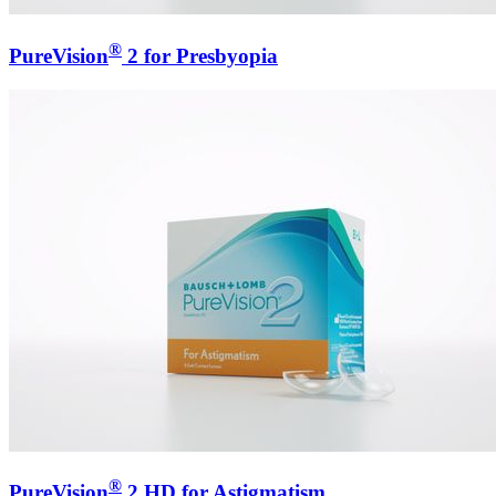
®
PureVision
2 for Presbyopia
®
PureVision
2 HD for Astigmatism