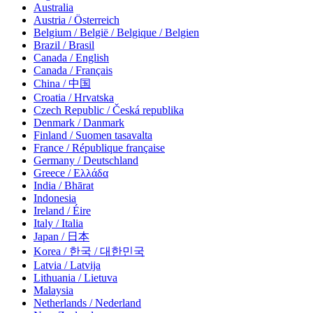
Australia
Austria / Österreich
Belgium / België / Belgique / Belgien
Brazil / Brasil
Canada / English
Canada / Français
China / 中国
Croatia / Hrvatska
Czech Republic / Česká republika
Denmark / Danmark
Finland / Suomen tasavalta
France / République française
Germany / Deutschland
Greece / Ελλάδα
India / Bhārat
Indonesia
Ireland / Éire
Italy / Italia
Japan / 日本
Korea / 한국 / 대한민국
Latvia / Latvija
Lithuania / Lietuva
Malaysia
Netherlands / Nederland