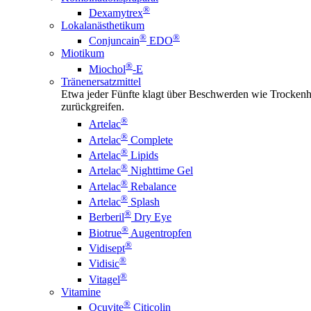
®
Dexamytrex
Lokalanästhetikum
®
®
Conjuncain
EDO
Miotikum
®
Miochol
-E
Tränenersatzmittel
Etwa jeder Fünfte klagt über Beschwerden wie Trockenhe
zurückgreifen.
®
Artelac
®
Artelac
Complete
®
Artelac
Lipids
®
Artelac
Nighttime Gel
®
Artelac
Rebalance
®
Artelac
Splash
®
Berberil
Dry Eye
®
Biotrue
Augentropfen
®
Vidisept
®
Vidisic
®
Vitagel
Vitamine
®
Ocuvite
Citicolin