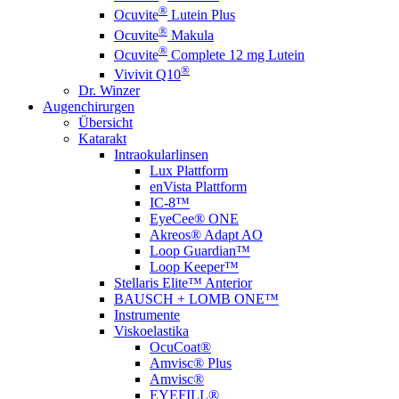
®
Ocuvite
Lutein Plus
®
Ocuvite
Makula
®
Ocuvite
Complete 12 mg Lutein
®
Vivivit Q10
Dr. Winzer
Augenchirurgen
Übersicht
Katarakt
Intraokularlinsen
Lux Plattform
enVista Plattform
IC-8™
EyeCee® ONE
Akreos® Adapt AO
Loop Guardian™
Loop Keeper™
Stellaris Elite™ Anterior
BAUSCH + LOMB ONE™
Instrumente
Viskoelastika
OcuCoat®
Amvisc® Plus
Amvisc®
EYEFILL®