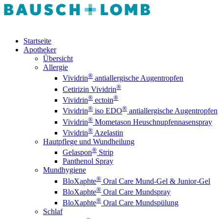
Startseite
Apotheker
Übersicht
Allergie
®
Vividrin
antiallergische Augentropfen
®
Cetirizin Vividrin
®
®
Vividrin
ectoin
®
®
Vividrin
iso EDO
antiallergische Augentropfen
®
Vividrin
Mometason Heuschnupfennasenspray
®
Vividrin
Azelastin
Hautpflege und Wundheilung
®
Gelaspon
Strip
Panthenol Spray
Mundhygiene
®
BloXaphte
Oral Care Mund-Gel & Junior-Gel
®
BloXaphte
Oral Care Mundspray
®
BloXaphte
Oral Care Mundspülung
Schlaf