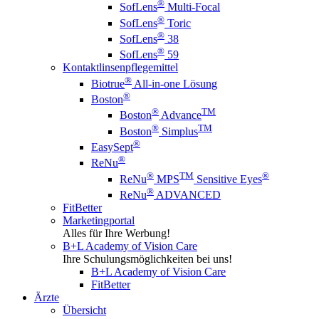
®
SofLens
Multi-Focal
®
SofLens
Toric
®
SofLens
38
®
SofLens
59
Kontaktlinsenpflegemittel
®
Biotrue
All-in-one Lösung
®
Boston
®
TM
Boston
Advance
®
TM
Boston
Simplus
®
EasySept
®
ReNu
®
TM
®
ReNu
MPS
Sensitive Eyes
®
ReNu
ADVANCED
FitBetter
Marketingportal
Alles für Ihre Werbung!
B+L Academy of Vision Care
Ihre Schulungsmöglichkeiten bei uns!
B+L Academy of Vision Care
FitBetter
Ärzte
Übersicht