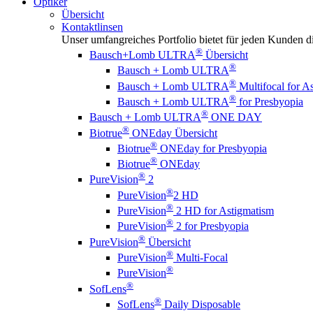
Optiker
Übersicht
Kontaktlinsen
Unser umfangreiches Portfolio bietet für jeden Kunden die
®
Bausch+Lomb ULTRA
Übersicht
®
Bausch + Lomb ULTRA
®
Bausch + Lomb ULTRA
Multifocal for A
®
Bausch + Lomb ULTRA
for Presbyopia
®
Bausch + Lomb ULTRA
ONE DAY
®
Biotrue
ONEday Übersicht
®
Biotrue
ONEday for Presbyopia
®
Biotrue
ONEday
®
PureVision
2
®
PureVision
2 HD
®
PureVision
2 HD for Astigmatism
®
PureVision
2 for Presbyopia
®
PureVision
Übersicht
®
PureVision
Multi-Focal
®
PureVision
®
SofLens
®
SofLens
Daily Disposable