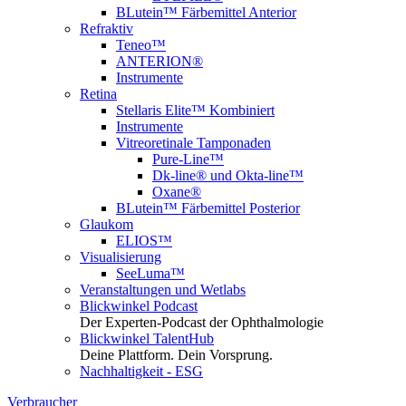
BLutein™ Färbemittel Anterior
Refraktiv
Teneo™
ANTERION®
Instrumente
Retina
Stellaris Elite™ Kombiniert
Instrumente
Vitreoretinale Tamponaden
Pure-Line™
Dk-line® und Okta-line™
Oxane®
BLutein™ Färbemittel Posterior
Glaukom
ELIOS™
Visualisierung
SeeLuma™
Veranstaltungen und Wetlabs
Blickwinkel Podcast
Der Experten-Podcast der Ophthalmologie
Blickwinkel TalentHub
Deine Plattform. Dein Vorsprung.
Nachhaltigkeit - ESG
Verbraucher