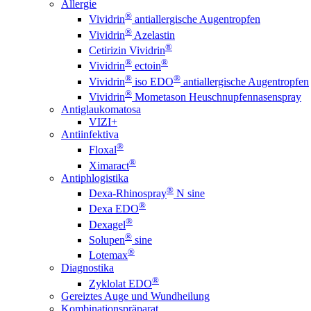
Allergie
®
Vividrin
antiallergische Augentropfen
®
Vividrin
Azelastin
®
Cetirizin Vividrin
®
®
Vividrin
ectoin
®
®
Vividrin
iso EDO
antiallergische Augentropfen
®
Vividrin
Mometason Heuschnupfennasenspray
Antiglaukomatosa
VIZI+
Antiinfektiva
®
Floxal
®
Ximaract
Antiphlogistika
®
Dexa-Rhinospray
N sine
®
Dexa EDO
®
Dexagel
®
Solupen
sine
®
Lotemax
Diagnostika
®
Zyklolat EDO
Gereiztes Auge und Wundheilung
Kombinationspräparat