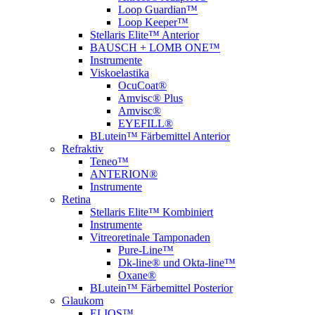
Loop Guardian™
Loop Keeper™
Stellaris Elite™ Anterior
BAUSCH + LOMB ONE™
Instrumente
Viskoelastika
OcuCoat®
Amvisc® Plus
Amvisc®
EYEFILL®
BLutein™ Färbemittel Anterior
Refraktiv
Teneo™
ANTERION®
Instrumente
Retina
Stellaris Elite™ Kombiniert
Instrumente
Vitreoretinale Tamponaden
Pure-Line™
Dk-line® und Okta-line™
Oxane®
BLutein™ Färbemittel Posterior
Glaukom
ELIOS™