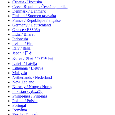
Croatia / Hrvatska
Czech Republic / Česká republika
Denmark / Danmark
Finland / Suomen tasavalta
France / République française
Germany / Deutschland
Greece / Ελλάδα
India / Bhārat
Indonesia
Ireland / Éire
Italy / Italia
Japan / 日本
Korea / 한국 / 대한민국
Latvia / Latvija
Lithuania / Lietuva
Malaysia
Netherlands / Nederland
New Zealand
Norway / Norge / Noreg
Pakistan / پاکستان
Philippines / Pilipinas
Poland / Polska
Portugal
România
Russia / Росси́я