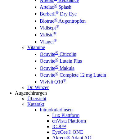
Artelac
Rebalance
®
Artelac
Splash
®
Berberil
Dry Eye
®
Biotrue
Augentropfen
®
Vidisept
®
Vidisic
®
Vitagel
Vitamine
®
Ocuvite
Citicolin
®
Ocuvite
Lutein Plus
®
Ocuvite
Makula
®
Ocuvite
Complete 12 mg Lutein
®
Vivivit Q10
Dr. Winzer
Augenchirurgen
Übersicht
Katarakt
Intraokularlinsen
Lux Plattform
enVista Plattform
IC-8™
EyeCee® ONE
Akreos® Adapt AO