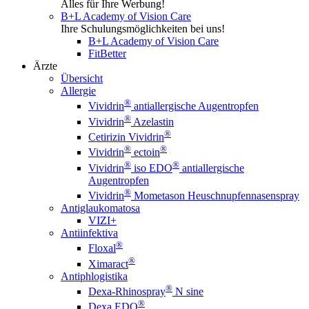
Alles für Ihre Werbung!
B+L Academy of Vision Care
Ihre Schulungsmöglichkeiten bei uns!
B+L Academy of Vision Care
FitBetter
Ärzte
Übersicht
Allergie
®
Vividrin
antiallergische Augentropfen
®
Vividrin
Azelastin
®
Cetirizin Vividrin
®
®
Vividrin
ectoin
®
®
Vividrin
iso EDO
antiallergische
Augentropfen
®
Vividrin
Mometason Heuschnupfennasenspray
Antiglaukomatosa
VIZI+
Antiinfektiva
®
Floxal
®
Ximaract
Antiphlogistika
®
Dexa-Rhinospray
N sine
®
Dexa EDO