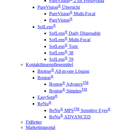
PureVision
2 for Presbyopia
®
PureVision
Übersicht
®
PureVision
Multi-Focal
®
PureVision
®
SofLens
®
SofLens
Daily Disposable
®
SofLens
Multi-Focal
®
SofLens
Toric
®
SofLens
38
®
SofLens
59
Kontaktlinsenpflegemittel
®
Biotrue
All-in-one Lösung
®
Boston
®
TM
Boston
Advance
®
TM
Boston
Simplus
®
EasySept
®
ReNu
®
TM
®
ReNu
MPS
Sensitive Eyes
®
ReNu
ADVANCED
FitBetter
Marketingportal