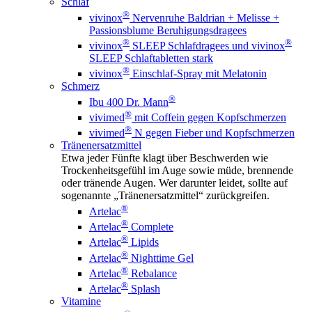
Schlaf
®
vivinox
Nervenruhe Baldrian + Melisse +
Passionsblume Beruhigungsdragees
®
®
vivinox
SLEEP Schlafdragees und vivinox
SLEEP Schlaftabletten stark
®
vivinox
Einschlaf-Spray mit Melatonin
Schmerz
®
Ibu 400 Dr. Mann
®
vivimed
mit Coffein gegen Kopfschmerzen
®
vivimed
N gegen Fieber und Kopfschmerzen
Tränenersatzmittel
Etwa jeder Fünfte klagt über Beschwerden wie
Trockenheitsgefühl im Auge sowie müde, brennende
oder tränende Augen. Wer darunter leidet, sollte auf
sogenannte „Tränenersatzmittel“ zurückgreifen.
®
Artelac
®
Artelac
Complete
®
Artelac
Lipids
®
Artelac
Nighttime Gel
®
Artelac
Rebalance
®
Artelac
Splash
Vitamine