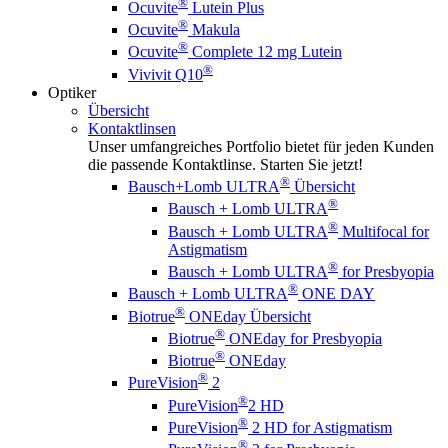
®
Ocuvite
Lutein Plus
®
Ocuvite
Makula
®
Ocuvite
Complete 12 mg Lutein
®
Vivivit Q10
Optiker
Übersicht
Kontaktlinsen
Unser umfangreiches Portfolio bietet für jeden Kunden
die passende Kontaktlinse. Starten Sie jetzt!
®
Bausch+Lomb ULTRA
Übersicht
®
Bausch + Lomb ULTRA
®
Bausch + Lomb ULTRA
Multifocal for
Astigmatism
®
Bausch + Lomb ULTRA
for Presbyopia
®
Bausch + Lomb ULTRA
ONE DAY
®
Biotrue
ONEday Übersicht
®
Biotrue
ONEday for Presbyopia
®
Biotrue
ONEday
®
PureVision
2
®
PureVision
2 HD
®
PureVision
2 HD for Astigmatism
®