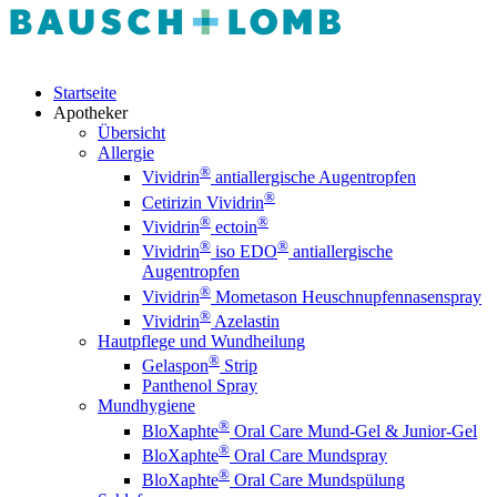
Startseite
Apotheker
Übersicht
Allergie
®
Vividrin
antiallergische Augentropfen
®
Cetirizin Vividrin
®
®
Vividrin
ectoin
®
®
Vividrin
iso EDO
antiallergische
Augentropfen
®
Vividrin
Mometason Heuschnupfennasenspray
®
Vividrin
Azelastin
Hautpflege und Wundheilung
®
Gelaspon
Strip
Panthenol Spray
Mundhygiene
®
BloXaphte
Oral Care Mund-Gel & Junior-Gel
®
BloXaphte
Oral Care Mundspray
®
BloXaphte
Oral Care Mundspülung