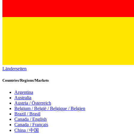
Länderseiten
Countries/Regions/Markets
Argentina
Australia
Austria / Österreich
Belgium / België / Belgique / Belgien
Brazil / Brasil
Canada / English
Canada / Français
China / 中国