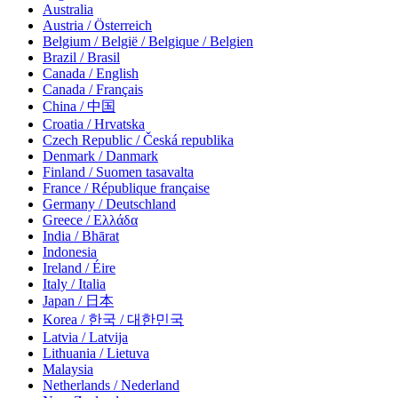
Australia
Austria / Österreich
Belgium / België / Belgique / Belgien
Brazil / Brasil
Canada / English
Canada / Français
China / 中国
Croatia / Hrvatska
Czech Republic / Česká republika
Denmark / Danmark
Finland / Suomen tasavalta
France / République française
Germany / Deutschland
Greece / Ελλάδα
India / Bhārat
Indonesia
Ireland / Éire
Italy / Italia
Japan / 日本
Korea / 한국 / 대한민국
Latvia / Latvija
Lithuania / Lietuva
Malaysia
Netherlands / Nederland