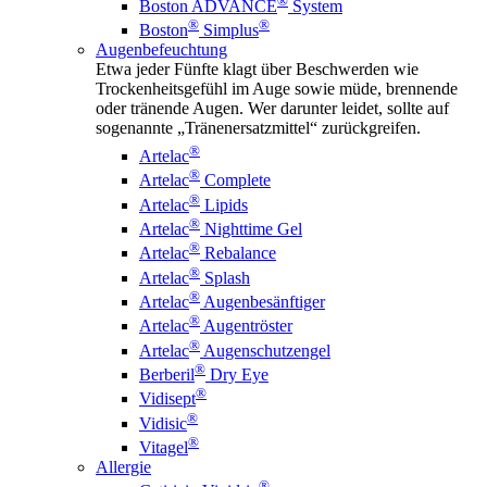
®
Boston ADVANCE
System
®
®
Boston
Simplus
Augenbefeuchtung
Etwa jeder Fünfte klagt über Beschwerden wie
Trockenheitsgefühl im Auge sowie müde, brennende
oder tränende Augen. Wer darunter leidet, sollte auf
sogenannte „Tränenersatzmittel“ zurückgreifen.
®
Artelac
®
Artelac
Complete
®
Artelac
Lipids
®
Artelac
Nighttime Gel
®
Artelac
Rebalance
®
Artelac
Splash
®
Artelac
Augenbesänftiger
®
Artelac
Augentröster
®
Artelac
Augenschutzengel
®
Berberil
Dry Eye
®
Vidisept
®
Vidisic
®
Vitagel
Allergie
®