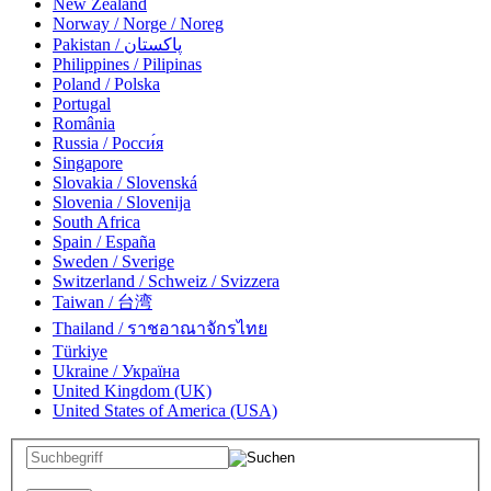
New Zealand
Norway / Norge / Noreg
Pakistan / پاکستان
Philippines / Pilipinas
Poland / Polska
Portugal
România
Russia / Росси́я
Singapore
Slovakia / Slovenská
Slovenia / Slovenija
South Africa
Spain / España
Sweden / Sverige
Switzerland / Schweiz / Svizzera
Taiwan / 台湾
Thailand / ราชอาณาจักรไทย
Türkiye
Ukraine / Україна
United Kingdom (UK)
United States of America (USA)