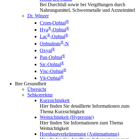
Bei Durchfall sowie bei Vergiftungen durch
Nahrungsmittel, Schwermetalle und Arzneimittel
Dr. Winzer
®
Crom-Ophtal
®
®
Hya
-Ophtal
®
®
Lac
-Ophtal
®
Ophtalmin
-N
®
Oxyal
®
Pan-Ophtal
®
Sic-Ophtal
®
Visc-Ophtal
®
Vit-Ophtal
Ihre Gesundheit
Übersicht
Sehkorrektur
Kurzsichtigkeit
Hier finden Sie detaillierte Informationen zum
Thema Kurzsichtigkeit
Weitsichtigkeit (Hyperopie)
Hier finden Sie Informationen zum Thema
Weitsichtigkeit
Hornhautverkrümmung (Astigmatismus)