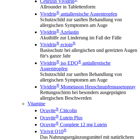
Cetirizin Vividrin
Allrounder in Tablettenform
®
Vividrin
antiallergische Augentropfen
Schutzschild zur sanften Behandlung von
allergischen Symptomen am Auge
®
Vividrin
Azelastin
Akuthilfe zur Linderung im Fall der Fälle
®
®
Vividrin
ectoin
Basisschutz bei allergischen und gereizten Augen
für's ganze Jahr
®
®
Vividrin
iso EDO
antiallergische
Augentropfen
Schutzschild zur sanften Behandlung von
allergischen Symptomen am Auge
®
Vividrin
Mometason Heuschnupfennasenspray
Rettungsschirm bei besonders ausgeprägten
allergischen Beschwerden
Vitamine
®
Ocuvite
Citicolin
®
Ocuvite
Lutein Plus
®
Ocuvite
Complete 12 mg Lutein
®
Vivivit Q10
Das Nahrungsergänzungsmittel mit natürlichem