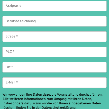
Arztpraxis
Berufsbezeichnung
Straße
*
PLZ
*
Ort
*
E-
Mail
*
Wir verwenden Ihre Daten dazu, die Veranstaltung durchzuführen.
Alle weiteren Informationen zum Umgang mit Ihren Daten,
insbesondere dazu, wann wir die von Ihnen eingegebenen Daten
löschen, finden Sie in der
Datenschutzerklärung
.