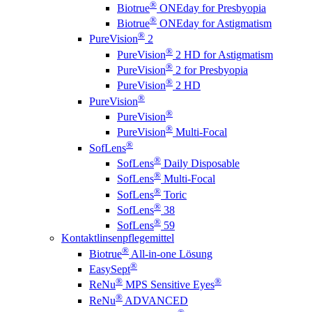
®
Biotrue
ONEday for Presbyopia
®
Biotrue
ONEday for Astigmatism
®
PureVision
2
®
PureVision
2 HD for Astigmatism
®
PureVision
2 for Presbyopia
®
PureVision
2 HD
®
PureVision
®
PureVision
®
PureVision
Multi-Focal
®
SofLens
®
SofLens
Daily Disposable
®
SofLens
Multi-Focal
®
SofLens
Toric
®
SofLens
38
®
SofLens
59
Kontaktlinsenpflegemittel
®
Biotrue
All-in-one Lösung
®
EasySept
®
®
ReNu
MPS Sensitive Eyes
®
ReNu
ADVANCED