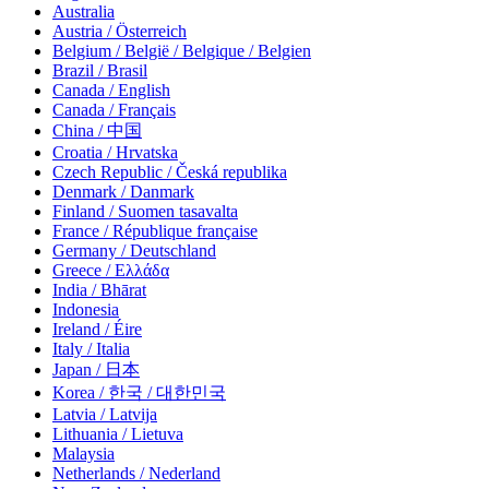
Australia
Austria / Österreich
Belgium / België / Belgique / Belgien
Brazil / Brasil
Canada / English
Canada / Français
China / 中国
Croatia / Hrvatska
Czech Republic / Česká republika
Denmark / Danmark
Finland / Suomen tasavalta
France / République française
Germany / Deutschland
Greece / Ελλάδα
India / Bhārat
Indonesia
Ireland / Éire
Italy / Italia
Japan / 日本
Korea / 한국 / 대한민국
Latvia / Latvija
Lithuania / Lietuva
Malaysia
Netherlands / Nederland