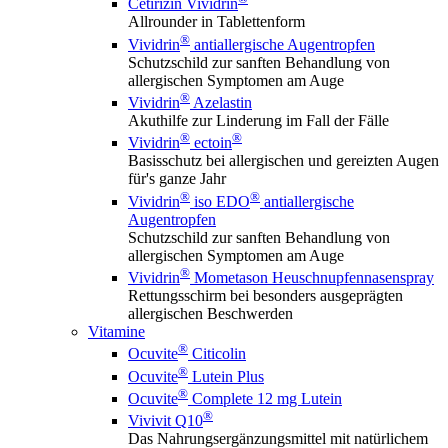
Cetirizin Vividrin
Allrounder in Tablettenform
®
Vividrin
antiallergische Augentropfen
Schutzschild zur sanften Behandlung von
allergischen Symptomen am Auge
®
Vividrin
Azelastin
Akuthilfe zur Linderung im Fall der Fälle
®
®
Vividrin
ectoin
Basisschutz bei allergischen und gereizten Augen
für's ganze Jahr
®
®
Vividrin
iso EDO
antiallergische
Augentropfen
Schutzschild zur sanften Behandlung von
allergischen Symptomen am Auge
®
Vividrin
Mometason Heuschnupfennasenspray
Rettungsschirm bei besonders ausgeprägten
allergischen Beschwerden
Vitamine
®
Ocuvite
Citicolin
®
Ocuvite
Lutein Plus
®
Ocuvite
Complete 12 mg Lutein
®
Vivivit Q10
Das Nahrungsergänzungsmittel mit natürlichem