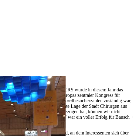
ESCRS 2017 in Lissabon
Next
Als Veranstaltungsort für die ESCRS wurde in diesem Jahr das
schöne Lissabon gewählt. Ob Europas zentraler Kongress für
Augenchirurgie allein für die Rekordbesucherzahlen zuständig war,
oder ob auch die sonnenverwöhnte Lage der Stadt Chirurgen aus
allen Ecken des Kontinentes angezogen hat, können wir nicht
sagen. Fakt ist: Die ESCRS 2017 war ein voller Erfolg für Bausch +
Lomb!
Neben einem gut besuchten Stand, an dem Interessenten sich über