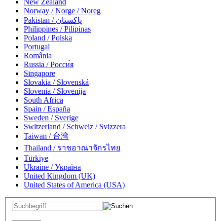
New Zealand
Norway / Norge / Noreg
Pakistan / پاکستان
Philippines / Pilipinas
Poland / Polska
Portugal
România
Russia / Росси́я
Singapore
Slovakia / Slovenská
Slovenia / Slovenija
South Africa
Spain / España
Sweden / Sverige
Switzerland / Schweiz / Svizzera
Taiwan / 台湾
Thailand / ราชอาณาจักรไทย
Türkiye
Ukraine / Україна
United Kingdom (UK)
United States of America (USA)