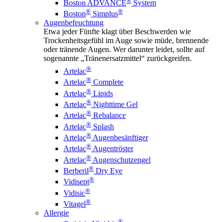
®
Boston ADVANCE
System
®
®
Boston
Simplus
Augenbefeuchtung
Etwa jeder Fünfte klagt über Beschwerden wie
Trockenheitsgefühl im Auge sowie müde, brennende
oder tränende Augen. Wer darunter leidet, sollte auf
sogenannte „Tränenersatzmittel“ zurückgreifen.
®
Artelac
®
Artelac
Complete
®
Artelac
Lipids
®
Artelac
Nighttime Gel
®
Artelac
Rebalance
®
Artelac
Splash
®
Artelac
Augenbesänftiger
®
Artelac
Augentröster
®
Artelac
Augenschutzengel
®
Berberil
Dry Eye
®
Vidisept
®
Vidisic
®
Vitagel
Allergie
®