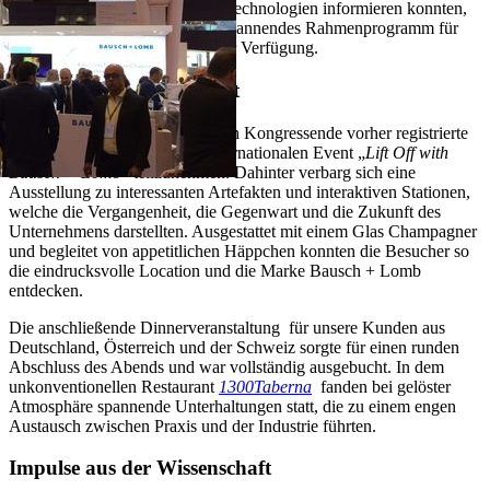
die neuesten Geräte, IOLs und Technologien informieren konnten,
stand von Bausch + Lomb ein spannendes Rahmenprogramm für
die Besucher des Kongresses zur Verfügung.
Interaktives Markenevent
So hatten am Samstagabend nach Kongressende vorher registrierte
Kunden die Möglichkeit am internationalen Event „
Lift Off with
Bausch + Lomb
“ teilzunehmen. Dahinter verbarg sich eine
Ausstellung zu interessanten Artefakten und interaktiven Stationen,
welche die Vergangenheit, die Gegenwart und die Zukunft des
Unternehmens darstellten. Ausgestattet mit einem Glas Champagner
und begleitet von appetitlichen Häppchen konnten die Besucher so
die eindrucksvolle Location und die Marke Bausch + Lomb
entdecken.
Die anschließende Dinnerveranstaltung für unsere Kunden aus
Deutschland, Österreich und der Schweiz sorgte für einen runden
Abschluss des Abends und war vollständig ausgebucht. In dem
unkonventionellen Restaurant
1300Taberna
fanden bei gelöster
Atmosphäre spannende Unterhaltungen statt, die zu einem engen
Austausch zwischen Praxis und der Industrie führten.
Impulse aus der Wissenschaft