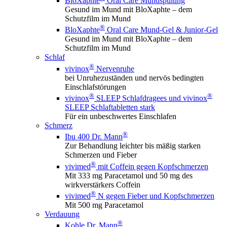
BloXaphte
Oral Care Mundspülung
Gesund im Mund mit BloXaphte – dem
Schutzfilm im Mund
®
BloXaphte
Oral Care Mund-Gel & Junior-Gel
Gesund im Mund mit BloXaphte – dem
Schutzfilm im Mund
Schlaf
®
vivinox
Nervenruhe
bei Unruhezuständen und nervös bedingten
Einschlafstörungen
®
®
vivinox
SLEEP Schlafdragees und vivinox
SLEEP Schlaftabletten stark
Für ein unbeschwertes Einschlafen
Schmerz
®
Ibu 400 Dr. Mann
Zur Behandlung leichter bis mäßig starken
Schmerzen und Fieber
®
vivimed
mit Coffein gegen Kopfschmerzen
Mit 333 mg Paracetamol und 50 mg des
wirkverstärkers Coffein
®
vivimed
N gegen Fieber und Kopfschmerzen
Mit 500 mg Paracetamol
Verdauung
®
Kohle Dr. Mann