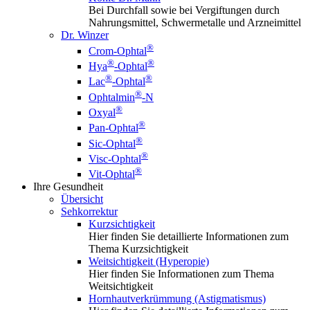
Bei Durchfall sowie bei Vergiftungen durch
Nahrungsmittel, Schwermetalle und Arzneimittel
Dr. Winzer
®
Crom-Ophtal
®
®
Hya
-Ophtal
®
®
Lac
-Ophtal
®
Ophtalmin
-N
®
Oxyal
®
Pan-Ophtal
®
Sic-Ophtal
®
Visc-Ophtal
®
Vit-Ophtal
Ihre Gesundheit
Übersicht
Sehkorrektur
Kurzsichtigkeit
Hier finden Sie detaillierte Informationen zum
Thema Kurzsichtigkeit
Weitsichtigkeit (Hyperopie)
Hier finden Sie Informationen zum Thema
Weitsichtigkeit
Hornhautverkrümmung (Astigmatismus)