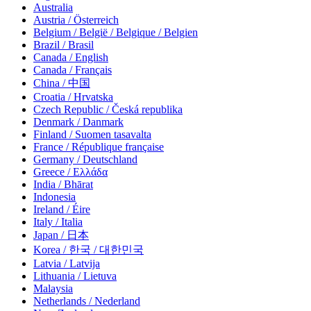
Australia
Austria / Österreich
Belgium / België / Belgique / Belgien
Brazil / Brasil
Canada / English
Canada / Français
China / 中国
Croatia / Hrvatska
Czech Republic / Česká republika
Denmark / Danmark
Finland / Suomen tasavalta
France / République française
Germany / Deutschland
Greece / Ελλάδα
India / Bhārat
Indonesia
Ireland / Éire
Italy / Italia
Japan / 日本
Korea / 한국 / 대한민국
Latvia / Latvija
Lithuania / Lietuva
Malaysia
Netherlands / Nederland