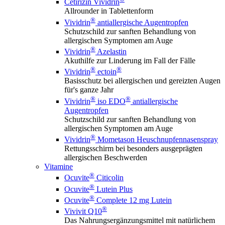
Cetirizin Vividrin
Allrounder in Tablettenform
®
Vividrin
antiallergische Augentropfen
Schutzschild zur sanften Behandlung von
allergischen Symptomen am Auge
®
Vividrin
Azelastin
Akuthilfe zur Linderung im Fall der Fälle
®
®
Vividrin
ectoin
Basisschutz bei allergischen und gereizten Augen
für's ganze Jahr
®
®
Vividrin
iso EDO
antiallergische
Augentropfen
Schutzschild zur sanften Behandlung von
allergischen Symptomen am Auge
®
Vividrin
Mometason Heuschnupfennasenspray
Rettungsschirm bei besonders ausgeprägten
allergischen Beschwerden
Vitamine
®
Ocuvite
Citicolin
®
Ocuvite
Lutein Plus
®
Ocuvite
Complete 12 mg Lutein
®
Vivivit Q10
Das Nahrungsergänzungsmittel mit natürlichem