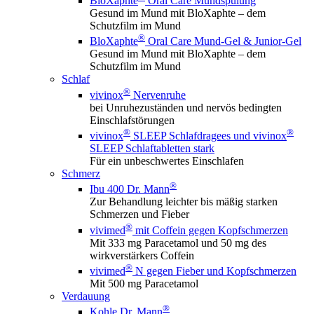
BloXaphte
Oral Care Mundspülung
Gesund im Mund mit BloXaphte – dem
Schutzfilm im Mund
®
BloXaphte
Oral Care Mund-Gel & Junior-Gel
Gesund im Mund mit BloXaphte – dem
Schutzfilm im Mund
Schlaf
®
vivinox
Nervenruhe
bei Unruhezuständen und nervös bedingten
Einschlafstörungen
®
®
vivinox
SLEEP Schlafdragees und vivinox
SLEEP Schlaftabletten stark
Für ein unbeschwertes Einschlafen
Schmerz
®
Ibu 400 Dr. Mann
Zur Behandlung leichter bis mäßig starken
Schmerzen und Fieber
®
vivimed
mit Coffein gegen Kopfschmerzen
Mit 333 mg Paracetamol und 50 mg des
wirkverstärkers Coffein
®
vivimed
N gegen Fieber und Kopfschmerzen
Mit 500 mg Paracetamol
Verdauung
®
Kohle Dr. Mann