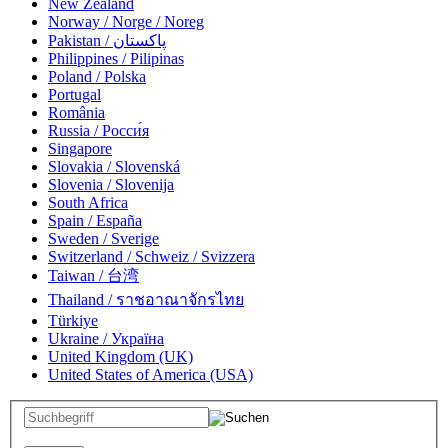
New Zealand
Norway / Norge / Noreg
Pakistan / پاکستان
Philippines / Pilipinas
Poland / Polska
Portugal
România
Russia / Росси́я
Singapore
Slovakia / Slovenská
Slovenia / Slovenija
South Africa
Spain / España
Sweden / Sverige
Switzerland / Schweiz / Svizzera
Taiwan / 台湾
Thailand / ราชอาณาจักรไทย
Türkiye
Ukraine / Україна
United Kingdom (UK)
United States of America (USA)