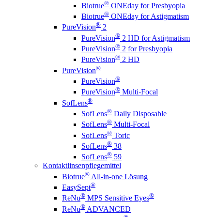
®
Biotrue
ONEday for Presbyopia
®
Biotrue
ONEday for Astigmatism
®
PureVision
2
®
PureVision
2 HD for Astigmatism
®
PureVision
2 for Presbyopia
®
PureVision
2 HD
®
PureVision
®
PureVision
®
PureVision
Multi-Focal
®
SofLens
®
SofLens
Daily Disposable
®
SofLens
Multi-Focal
®
SofLens
Toric
®
SofLens
38
®
SofLens
59
Kontaktlinsenpflegemittel
®
Biotrue
All-in-one Lösung
®
EasySept
®
®
ReNu
MPS Sensitive Eyes
®
ReNu
ADVANCED