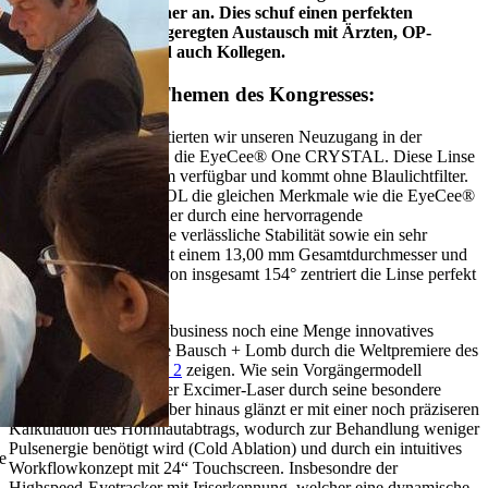
Ort zahlreiche Besucher an. Dies schuf einen perfekten
Rahmen für einen angeregten Austausch mit Ärzten, OP-
Verantwortlichen und auch Kollegen.
Hier unsere Top Themen des Kongresses:
Im Bereich IOL präsentierten wir unseren Neuzugang in der
EyeCee® One Familie, die EyeCee® One CRYSTAL. Diese Linse
ist als Preloaded-System verfügbar und kommt ohne Blaulichtfilter.
Ansonsten besitzt die IOL die gleichen Merkmale wie die EyeCee®
One und überzeugt daher durch eine hervorragende
Abbildungsqualität, eine verlässliche Stabilität sowie ein sehr
einfaches Handling. Mit einem 13,00 mm Gesamtdurchmesser und
einem Kontaktwinkel von insgesamt 154° zentriert die Linse perfekt
im Kapselsack.
Dass auch im Refraktivbusiness noch eine Menge innovatives
Potenzial steckt, konnte Bausch + Lomb durch die Weltpremiere des
TENEO™ 317 Modell 2
zeigen. Wie sein Vorgängermodell
zeichnet sich auch dieser Excimer-Laser durch seine besondere
Kompaktheit aus. Darüber hinaus glänzt er mit einer noch präziseren
Kalkulation des Hornhautabtrags, wodurch zur Behandlung weniger
Pulsenergie benötigt wird (Cold Ablation) und durch ein intuitives
e
Workflowkonzept mit 24“ Touchscreen. Insbesondre der
Highspeed-Eyetracker mit Iriserkennung, welcher eine dynamische