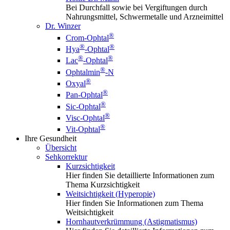
Bei Durchfall sowie bei Vergiftungen durch
Nahrungsmittel, Schwermetalle und Arzneimittel
Dr. Winzer
®
Crom-Ophtal
®
®
Hya
-Ophtal
®
®
Lac
-Ophtal
®
Ophtalmin
-N
®
Oxyal
®
Pan-Ophtal
®
Sic-Ophtal
®
Visc-Ophtal
®
Vit-Ophtal
Ihre Gesundheit
Übersicht
Sehkorrektur
Kurzsichtigkeit
Hier finden Sie detaillierte Informationen zum
Thema Kurzsichtigkeit
Weitsichtigkeit (Hyperopie)
Hier finden Sie Informationen zum Thema
Weitsichtigkeit
Hornhautverkrümmung (Astigmatismus)