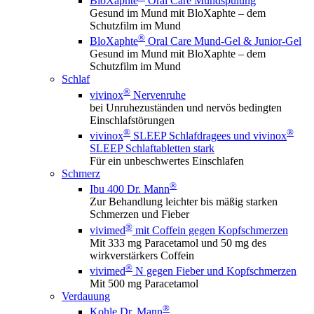
BloXaphte
Oral Care Mundspülung
Gesund im Mund mit BloXaphte – dem
Schutzfilm im Mund
®
BloXaphte
Oral Care Mund-Gel & Junior-Gel
Gesund im Mund mit BloXaphte – dem
Schutzfilm im Mund
Schlaf
®
vivinox
Nervenruhe
bei Unruhezuständen und nervös bedingten
Einschlafstörungen
®
®
vivinox
SLEEP Schlafdragees und vivinox
SLEEP Schlaftabletten stark
Für ein unbeschwertes Einschlafen
Schmerz
®
Ibu 400 Dr. Mann
Zur Behandlung leichter bis mäßig starken
Schmerzen und Fieber
®
vivimed
mit Coffein gegen Kopfschmerzen
Mit 333 mg Paracetamol und 50 mg des
wirkverstärkers Coffein
®
vivimed
N gegen Fieber und Kopfschmerzen
Mit 500 mg Paracetamol
Verdauung
®
Kohle Dr. Mann