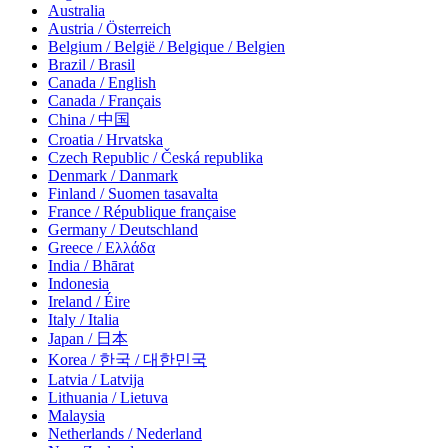
Australia
Austria / Österreich
Belgium / België / Belgique / Belgien
Brazil / Brasil
Canada / English
Canada / Français
China / 中国
Croatia / Hrvatska
Czech Republic / Česká republika
Denmark / Danmark
Finland / Suomen tasavalta
France / République française
Germany / Deutschland
Greece / Ελλάδα
India / Bhārat
Indonesia
Ireland / Éire
Italy / Italia
Japan / 日本
Korea / 한국 / 대한민국
Latvia / Latvija
Lithuania / Lietuva
Malaysia
Netherlands / Nederland