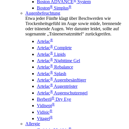
®
Boston ADVANCE
System
®
®
Boston
Simplus
Augenbefeuchtung
Etwa jeder Fünfte klagt über Beschwerden wie
Trockenheitsgefühl im Auge sowie müde, brennende
oder tränende Augen. Wer darunter leidet, sollte auf
sogenannte „Tränenersatzmittel“ zurückgreifen.
®
Artelac
®
Artelac
Complete
®
Artelac
Lipids
®
Artelac
Nighttime Gel
®
Artelac
Rebalance
®
Artelac
Splash
®
Artelac
Augenbesänftiger
®
Artelac
Augentröster
®
Artelac
Augenschutzengel
®
Berberil
Dry Eye
®
Vidisept
®
Vidisic
®
Vitagel
Allergie
®