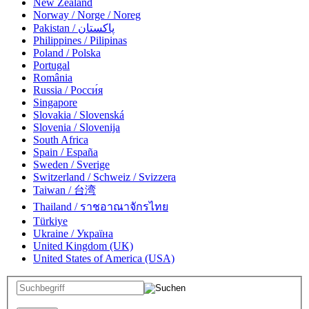
New Zealand
Norway / Norge / Noreg
Pakistan / پاکستان
Philippines / Pilipinas
Poland / Polska
Portugal
România
Russia / Росси́я
Singapore
Slovakia / Slovenská
Slovenia / Slovenija
South Africa
Spain / España
Sweden / Sverige
Switzerland / Schweiz / Svizzera
Taiwan / 台湾
Thailand / ราชอาณาจักรไทย
Türkiye
Ukraine / Україна
United Kingdom (UK)
United States of America (USA)