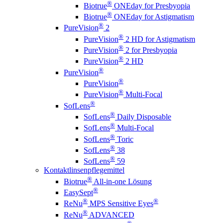
®
Biotrue
ONEday for Presbyopia
®
Biotrue
ONEday for Astigmatism
®
PureVision
2
®
PureVision
2 HD for Astigmatism
®
PureVision
2 for Presbyopia
®
PureVision
2 HD
®
PureVision
®
PureVision
®
PureVision
Multi-Focal
®
SofLens
®
SofLens
Daily Disposable
®
SofLens
Multi-Focal
®
SofLens
Toric
®
SofLens
38
®
SofLens
59
Kontaktlinsenpflegemittel
®
Biotrue
All-in-one Lösung
®
EasySept
®
®
ReNu
MPS Sensitive Eyes
®
ReNu
ADVANCED