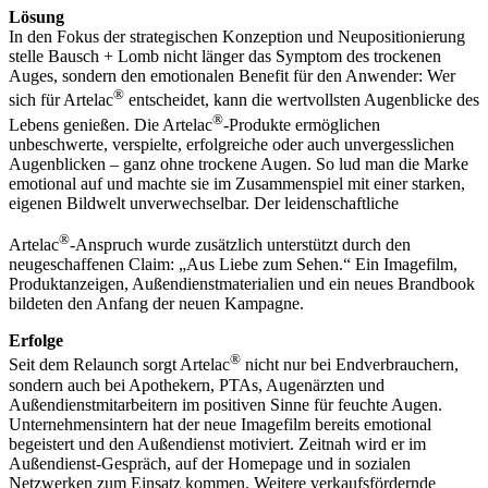
Lösung
In den Fokus der strategischen Konzeption und Neupositionierung
stelle Bausch + Lomb nicht länger das Symptom des trockenen
Auges, sondern den emotionalen Benefit für den Anwender: Wer
®
sich für Artelac
entscheidet, kann die wertvollsten Augenblicke des
®
Lebens genießen. Die Artelac
-Produkte ermöglichen
unbeschwerte, verspielte, erfolgreiche oder auch unvergesslichen
Augenblicken – ganz ohne trockene Augen. So lud man die Marke
emotional auf und machte sie im Zusammenspiel mit einer starken,
eigenen Bildwelt unverwechselbar. Der leidenschaftliche
®
Artelac
-Anspruch wurde zusätzlich unterstützt durch den
neugeschaffenen Claim: „Aus Liebe zum Sehen.“ Ein Imagefilm,
Produktanzeigen, Außendienstmaterialien und ein neues Brandbook
bildeten den Anfang der neuen Kampagne.
Erfolge
®
Seit dem Relaunch sorgt Artelac
nicht nur bei Endverbrauchern,
sondern auch bei Apothekern, PTAs, Augenärzten und
Außendienstmitarbeitern im positiven Sinne für feuchte Augen.
Unternehmensintern hat der neue Imagefilm bereits emotional
begeistert und den Außendienst motiviert. Zeitnah wird er im
Außendienst-Gespräch, auf der Homepage und in sozialen
Netzwerken zum Einsatz kommen. Weitere verkaufsfördernde