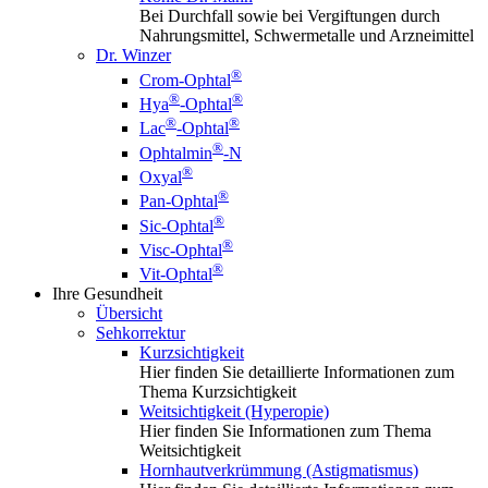
Bei Durchfall sowie bei Vergiftungen durch
Nahrungsmittel, Schwermetalle und Arzneimittel
Dr. Winzer
®
Crom-Ophtal
®
®
Hya
-Ophtal
®
®
Lac
-Ophtal
®
Ophtalmin
-N
®
Oxyal
®
Pan-Ophtal
®
Sic-Ophtal
®
Visc-Ophtal
®
Vit-Ophtal
Ihre Gesundheit
Übersicht
Sehkorrektur
Kurzsichtigkeit
Hier finden Sie detaillierte Informationen zum
Thema Kurzsichtigkeit
Weitsichtigkeit (Hyperopie)
Hier finden Sie Informationen zum Thema
Weitsichtigkeit
Hornhautverkrümmung (Astigmatismus)