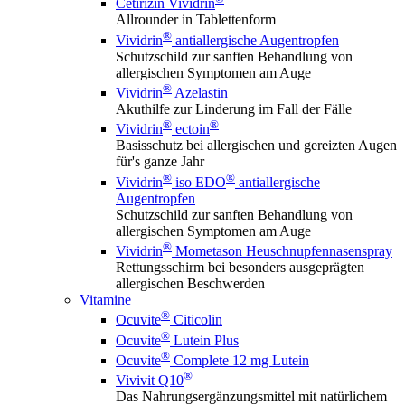
Cetirizin Vividrin
Allrounder in Tablettenform
®
Vividrin
antiallergische Augentropfen
Schutzschild zur sanften Behandlung von
allergischen Symptomen am Auge
®
Vividrin
Azelastin
Akuthilfe zur Linderung im Fall der Fälle
®
®
Vividrin
ectoin
Basisschutz bei allergischen und gereizten Augen
für's ganze Jahr
®
®
Vividrin
iso EDO
antiallergische
Augentropfen
Schutzschild zur sanften Behandlung von
allergischen Symptomen am Auge
®
Vividrin
Mometason Heuschnupfennasenspray
Rettungsschirm bei besonders ausgeprägten
allergischen Beschwerden
Vitamine
®
Ocuvite
Citicolin
®
Ocuvite
Lutein Plus
®
Ocuvite
Complete 12 mg Lutein
®
Vivivit Q10
Das Nahrungsergänzungsmittel mit natürlichem