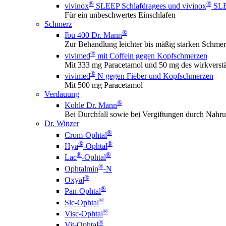
®
®
vivinox
SLEEP Schlafdragees und vivinox
SLEE
Für ein unbeschwertes Einschlafen
Schmerz
®
Ibu 400 Dr. Mann
Zur Behandlung leichter bis mäßig starken Schme
®
vivimed
mit Coffein gegen Kopfschmerzen
Mit 333 mg Paracetamol und 50 mg des wirkverstä
®
vivimed
N gegen Fieber und Kopfschmerzen
Mit 500 mg Paracetamol
Verdauung
®
Kohle Dr. Mann
Bei Durchfall sowie bei Vergiftungen durch Nahru
Dr. Winzer
®
Crom-Ophtal
®
®
Hya
-Ophtal
®
®
Lac
-Ophtal
®
Ophtalmin
-N
®
Oxyal
®
Pan-Ophtal
®
Sic-Ophtal
®
Visc-Ophtal
®
Vit-Ophtal