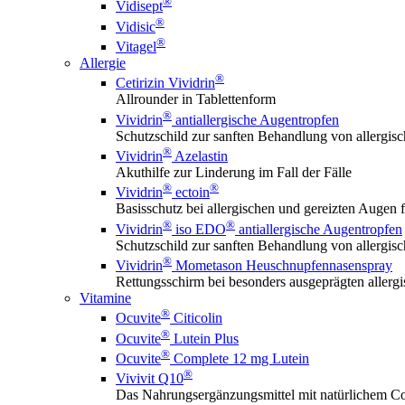
®
Vidisept
®
Vidisic
®
Vitagel
Allergie
®
Cetirizin Vividrin
Allrounder in Tablettenform
®
Vividrin
antiallergische Augentropfen
Schutzschild zur sanften Behandlung von allerg
®
Vividrin
Azelastin
Akuthilfe zur Linderung im Fall der Fälle
®
®
Vividrin
ectoin
Basisschutz bei allergischen und gereizten Augen f
®
®
Vividrin
iso EDO
antiallergische Augentropfen
Schutzschild zur sanften Behandlung von allerg
®
Vividrin
Mometason Heuschnupfennasenspray
Rettungsschirm bei besonders ausgeprägten aller
Vitamine
®
Ocuvite
Citicolin
®
Ocuvite
Lutein Plus
®
Ocuvite
Complete 12 mg Lutein
®
Vivivit Q10
Das Nahrungsergänzungsmittel mit natürlichem Co