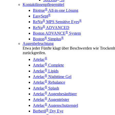
Kontaktlinsenpflegemittel
®
Biotrue
All-in-one Lösung
®
EasySept
®
®
ReNu
MPS Sensitive Eyes
®
ReNu
ADVANCED
®
Boston ADVANCE
System
®
®
Boston
Simplus
Augenbefeuchtung
Etwa jeder Fünfte klagt über Beschwerden wie Trockenhe
zurückgreifen.
®
Artelac
®
Artelac
Complete
®
Artelac
Lipids
®
Artelac
Nighttime Gel
®
Artelac
Rebalance
®
Artelac
Splash
®
Artelac
Augenbesänftiger
®
Artelac
Augentröster
®
Artelac
Augenschutzengel
®
Berberil
Dry Eye