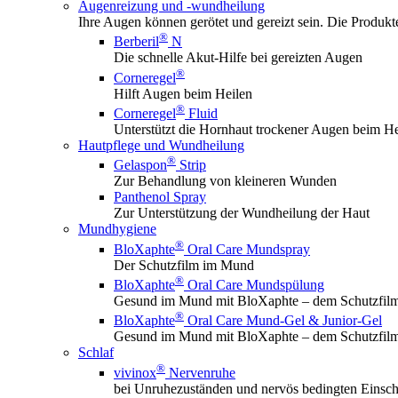
Augenreizung und -wundheilung
Ihre Augen können gerötet und gereizt sein. Die Produk
®
Berberil
N
Die schnelle Akut-Hilfe bei gereizten Augen
®
Corneregel
Hilft Augen beim Heilen
®
Corneregel
Fluid
Unterstützt die Hornhaut trockener Augen beim He
Hautpflege und Wundheilung
®
Gelaspon
Strip
Zur Behandlung von kleineren Wunden
Panthenol Spray
Zur Unterstützung der Wundheilung der Haut
Mundhygiene
®
BloXaphte
Oral Care Mundspray
Der Schutzfilm im Mund
®
BloXaphte
Oral Care Mundspülung
Gesund im Mund mit BloXaphte – dem Schutzfil
®
BloXaphte
Oral Care Mund-Gel & Junior-Gel
Gesund im Mund mit BloXaphte – dem Schutzfil
Schlaf
®
vivinox
Nervenruhe
bei Unruhezuständen und nervös bedingten Einsch