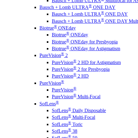
Bausch + Lomb ULTRA
Multifocal for A
®
Bausch + Lomb ULTRA
ONE DAY
®
Bausch + Lomb ULTRA
ONE DAY
®
Bausch + Lomb ULTRA
ONE DAY Multi
®
Biotrue
ONEday
®
Biotrue
ONEday
®
Biotrue
ONEday for Presbyopia
®
Biotrue
ONEday for Astigmatism
®
PureVision
2
®
PureVision
2 HD for Astigmatism
®
PureVision
2 for Presbyopia
®
PureVision
2 HD
®
PureVision
®
PureVision
®
PureVision
Multi-Focal
®
SofLens
®
SofLens
Daily Disposable
®
SofLens
Multi-Focal
®
SofLens
Toric
®
SofLens
38
®
SofLens
59