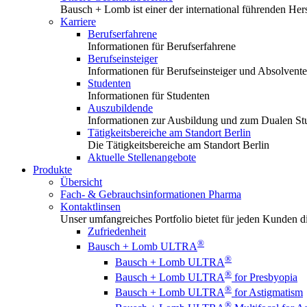
Bausch + Lomb ist einer der international führenden Hers
Karriere
Berufserfahrene
Informationen für Berufserfahrene
Berufseinsteiger
Informationen für Berufseinsteiger und Absolvent
Studenten
Informationen für Studenten
Auszubildende
Informationen zur Ausbildung und zum Dualen S
Tätigkeitsbereiche am Standort Berlin
Die Tätigkeitsbereiche am Standort Berlin
Aktuelle Stellenangebote
Produkte
Übersicht
Fach- & Gebrauchsinformationen Pharma
Kontaktlinsen
Unser umfangreiches Portfolio bietet für jeden Kunden die
Zufriedenheit
®
Bausch + Lomb ULTRA
®
Bausch + Lomb ULTRA
®
Bausch + Lomb ULTRA
for Presbyopia
®
Bausch + Lomb ULTRA
for Astigmatism
®