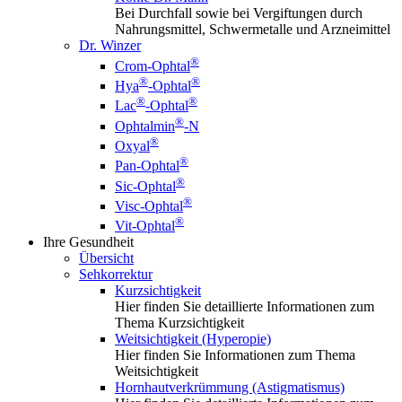
Bei Durchfall sowie bei Vergiftungen durch
Nahrungsmittel, Schwermetalle und Arzneimittel
Dr. Winzer
®
Crom-Ophtal
®
®
Hya
-Ophtal
®
®
Lac
-Ophtal
®
Ophtalmin
-N
®
Oxyal
®
Pan-Ophtal
®
Sic-Ophtal
®
Visc-Ophtal
®
Vit-Ophtal
Ihre Gesundheit
Übersicht
Sehkorrektur
Kurzsichtigkeit
Hier finden Sie detaillierte Informationen zum
Thema Kurzsichtigkeit
Weitsichtigkeit (Hyperopie)
Hier finden Sie Informationen zum Thema
Weitsichtigkeit
Hornhautverkrümmung (Astigmatismus)