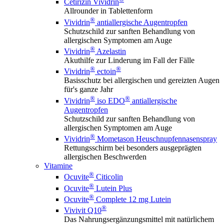
Cetirizin Vividrin
Allrounder in Tablettenform
®
Vividrin
antiallergische Augentropfen
Schutzschild zur sanften Behandlung von
allergischen Symptomen am Auge
®
Vividrin
Azelastin
Akuthilfe zur Linderung im Fall der Fälle
®
®
Vividrin
ectoin
Basisschutz bei allergischen und gereizten Augen
für's ganze Jahr
®
®
Vividrin
iso EDO
antiallergische
Augentropfen
Schutzschild zur sanften Behandlung von
allergischen Symptomen am Auge
®
Vividrin
Mometason Heuschnupfennasenspray
Rettungsschirm bei besonders ausgeprägten
allergischen Beschwerden
Vitamine
®
Ocuvite
Citicolin
®
Ocuvite
Lutein Plus
®
Ocuvite
Complete 12 mg Lutein
®
Vivivit Q10
Das Nahrungsergänzungsmittel mit natürlichem