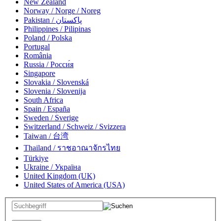
New Zealand
Norway / Norge / Noreg
Pakistan / پاکستان
Philippines / Pilipinas
Poland / Polska
Portugal
România
Russia / Росси́я
Singapore
Slovakia / Slovenská
Slovenia / Slovenija
South Africa
Spain / España
Sweden / Sverige
Switzerland / Schweiz / Svizzera
Taiwan / 台湾
Thailand / ราชอาณาจักรไทย
Türkiye
Ukraine / Україна
United Kingdom (UK)
United States of America (USA)