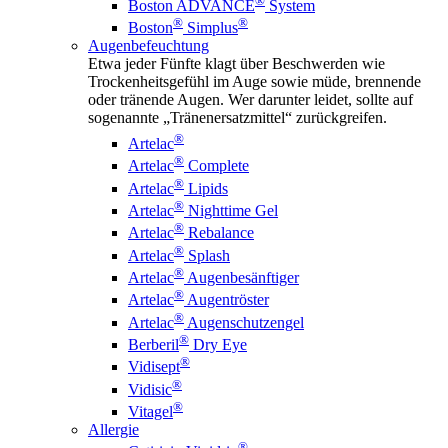
®
Boston ADVANCE
System
®
®
Boston
Simplus
Augenbefeuchtung
Etwa jeder Fünfte klagt über Beschwerden wie
Trockenheitsgefühl im Auge sowie müde, brennende
oder tränende Augen. Wer darunter leidet, sollte auf
sogenannte „Tränenersatzmittel“ zurückgreifen.
®
Artelac
®
Artelac
Complete
®
Artelac
Lipids
®
Artelac
Nighttime Gel
®
Artelac
Rebalance
®
Artelac
Splash
®
Artelac
Augenbesänftiger
®
Artelac
Augentröster
®
Artelac
Augenschutzengel
®
Berberil
Dry Eye
®
Vidisept
®
Vidisic
®
Vitagel
Allergie
®