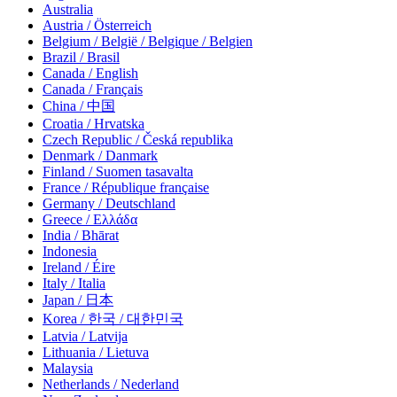
Australia
Austria / Österreich
Belgium / België / Belgique / Belgien
Brazil / Brasil
Canada / English
Canada / Français
China / 中国
Croatia / Hrvatska
Czech Republic / Česká republika
Denmark / Danmark
Finland / Suomen tasavalta
France / République française
Germany / Deutschland
Greece / Ελλάδα
India / Bhārat
Indonesia
Ireland / Éire
Italy / Italia
Japan / 日本
Korea / 한국 / 대한민국
Latvia / Latvija
Lithuania / Lietuva
Malaysia
Netherlands / Nederland