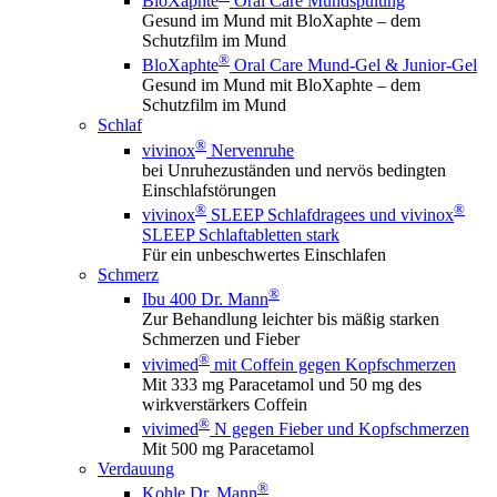
BloXaphte
Oral Care Mundspülung
Gesund im Mund mit BloXaphte – dem
Schutzfilm im Mund
®
BloXaphte
Oral Care Mund-Gel & Junior-Gel
Gesund im Mund mit BloXaphte – dem
Schutzfilm im Mund
Schlaf
®
vivinox
Nervenruhe
bei Unruhezuständen und nervös bedingten
Einschlafstörungen
®
®
vivinox
SLEEP Schlafdragees und vivinox
SLEEP Schlaftabletten stark
Für ein unbeschwertes Einschlafen
Schmerz
®
Ibu 400 Dr. Mann
Zur Behandlung leichter bis mäßig starken
Schmerzen und Fieber
®
vivimed
mit Coffein gegen Kopfschmerzen
Mit 333 mg Paracetamol und 50 mg des
wirkverstärkers Coffein
®
vivimed
N gegen Fieber und Kopfschmerzen
Mit 500 mg Paracetamol
Verdauung
®
Kohle Dr. Mann