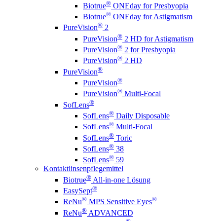
®
Biotrue
ONEday for Presbyopia
®
Biotrue
ONEday for Astigmatism
®
PureVision
2
®
PureVision
2 HD for Astigmatism
®
PureVision
2 for Presbyopia
®
PureVision
2 HD
®
PureVision
®
PureVision
®
PureVision
Multi-Focal
®
SofLens
®
SofLens
Daily Disposable
®
SofLens
Multi-Focal
®
SofLens
Toric
®
SofLens
38
®
SofLens
59
Kontaktlinsenpflegemittel
®
Biotrue
All-in-one Lösung
®
EasySept
®
®
ReNu
MPS Sensitive Eyes
®
ReNu
ADVANCED