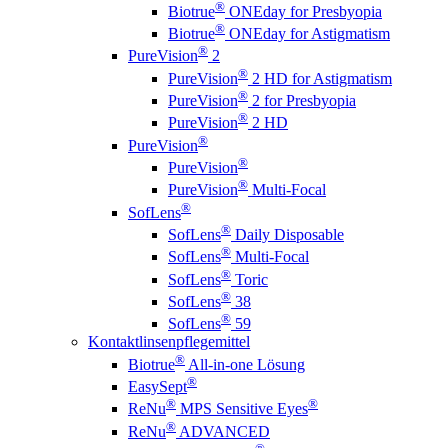
®
Biotrue
ONEday for Presbyopia
®
Biotrue
ONEday for Astigmatism
®
PureVision
2
®
PureVision
2 HD for Astigmatism
®
PureVision
2 for Presbyopia
®
PureVision
2 HD
®
PureVision
®
PureVision
®
PureVision
Multi-Focal
®
SofLens
®
SofLens
Daily Disposable
®
SofLens
Multi-Focal
®
SofLens
Toric
®
SofLens
38
®
SofLens
59
Kontaktlinsenpflegemittel
®
Biotrue
All-in-one Lösung
®
EasySept
®
®
ReNu
MPS Sensitive Eyes
®
ReNu
ADVANCED