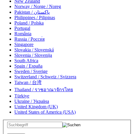
New Zealand
Norway / Norge / Noreg
Pakistan / پاکستان
Philippines / Pilipinas
Poland / Polska
Portugal
România
Russia / Росси́я
Singapore
Slovakia / Slovenská
Slovenia / Slovenija
South Africa
Spain / España
Sweden / Sverige
Switzerland / Schweiz / Svizzera
Taiwan / 台湾
Thailand / ราชอาณาจักรไทย
Türkiye
Ukraine / Україна
United Kingdom (UK)
United States of America (USA)