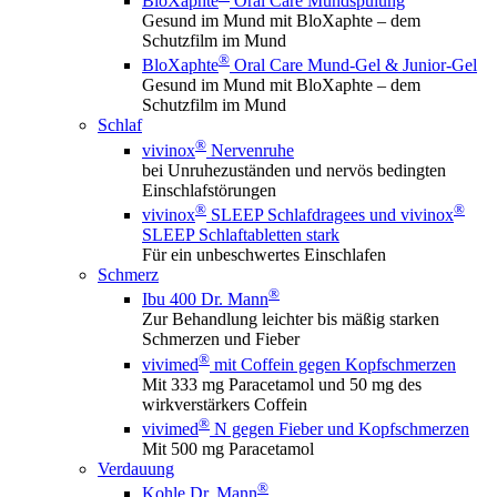
BloXaphte
Oral Care Mundspülung
Gesund im Mund mit BloXaphte – dem
Schutzfilm im Mund
®
BloXaphte
Oral Care Mund-Gel & Junior-Gel
Gesund im Mund mit BloXaphte – dem
Schutzfilm im Mund
Schlaf
®
vivinox
Nervenruhe
bei Unruhezuständen und nervös bedingten
Einschlafstörungen
®
®
vivinox
SLEEP Schlafdragees und vivinox
SLEEP Schlaftabletten stark
Für ein unbeschwertes Einschlafen
Schmerz
®
Ibu 400 Dr. Mann
Zur Behandlung leichter bis mäßig starken
Schmerzen und Fieber
®
vivimed
mit Coffein gegen Kopfschmerzen
Mit 333 mg Paracetamol und 50 mg des
wirkverstärkers Coffein
®
vivimed
N gegen Fieber und Kopfschmerzen
Mit 500 mg Paracetamol
Verdauung
®
Kohle Dr. Mann