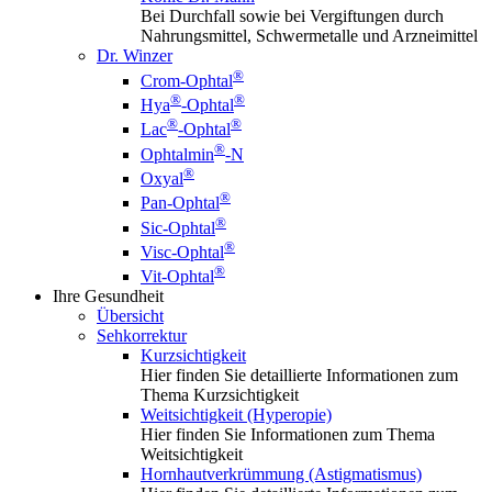
Bei Durchfall sowie bei Vergiftungen durch
Nahrungsmittel, Schwermetalle und Arzneimittel
Dr. Winzer
®
Crom-Ophtal
®
®
Hya
-Ophtal
®
®
Lac
-Ophtal
®
Ophtalmin
-N
®
Oxyal
®
Pan-Ophtal
®
Sic-Ophtal
®
Visc-Ophtal
®
Vit-Ophtal
Ihre Gesundheit
Übersicht
Sehkorrektur
Kurzsichtigkeit
Hier finden Sie detaillierte Informationen zum
Thema Kurzsichtigkeit
Weitsichtigkeit (Hyperopie)
Hier finden Sie Informationen zum Thema
Weitsichtigkeit
Hornhautverkrümmung (Astigmatismus)