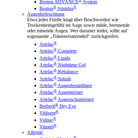
®
Boston ADVANCE
System
®
®
Boston
Simplus
Augenbefeuchtung
Etwa jeder Fünfte klagt über Beschwerden wie
Trockenheitsgefühl im Auge sowie müde, brennende
oder tränende Augen. Wer darunter leidet, sollte auf
sogenannte „Tränenersatzmittel“ zurückgreifen.
®
Artelac
®
Artelac
Complete
®
Artelac
Lipids
®
Artelac
Nighttime Gel
®
Artelac
Rebalance
®
Artelac
Splash
®
Artelac
Augenbesänftiger
®
Artelac
Augentröster
®
Artelac
Augenschutzengel
®
Berberil
Dry Eye
®
Vidisept
®
Vidisic
®
Vitagel
Allergie
®