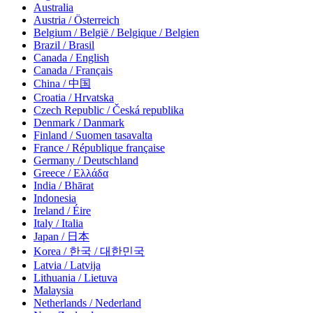
Australia
Austria / Österreich
Belgium / België / Belgique / Belgien
Brazil / Brasil
Canada / English
Canada / Français
China / 中国
Croatia / Hrvatska
Czech Republic / Česká republika
Denmark / Danmark
Finland / Suomen tasavalta
France / République française
Germany / Deutschland
Greece / Ελλάδα
India / Bhārat
Indonesia
Ireland / Éire
Italy / Italia
Japan / 日本
Korea / 한국 / 대한민국
Latvia / Latvija
Lithuania / Lietuva
Malaysia
Netherlands / Nederland