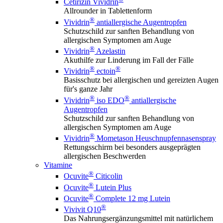
Cetirizin Vividrin
Allrounder in Tablettenform
®
Vividrin
antiallergische Augentropfen
Schutzschild zur sanften Behandlung von
allergischen Symptomen am Auge
®
Vividrin
Azelastin
Akuthilfe zur Linderung im Fall der Fälle
®
®
Vividrin
ectoin
Basisschutz bei allergischen und gereizten Augen
für's ganze Jahr
®
®
Vividrin
iso EDO
antiallergische
Augentropfen
Schutzschild zur sanften Behandlung von
allergischen Symptomen am Auge
®
Vividrin
Mometason Heuschnupfennasenspray
Rettungsschirm bei besonders ausgeprägten
allergischen Beschwerden
Vitamine
®
Ocuvite
Citicolin
®
Ocuvite
Lutein Plus
®
Ocuvite
Complete 12 mg Lutein
®
Vivivit Q10
Das Nahrungsergänzungsmittel mit natürlichem